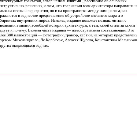
хитектурных трактатов, автор назвал "книгами", рассказано об основных
нструктивных решениях, о том, что творческая воля архитектора направлена н
лько на стены и перекрытия, но и на пространства между ними, о том, как
ражаются в зодчестве представления об устройстве внешнего мира и о
биринтах внутренних миров. Наконец, издание поможет познакомиться с
новными этапами всеобщей истории архитектуры, с тем, какой стиль за каким
едует и почему. Важная часть издания — иллюстративная составляющая. Это
лее 380 иллюстраций — фотографий, гравюр, картин, на которых представлен
девры Микеланджело, Ле Корбюзье, Алексея Щусева, Константина Мельников
.
 других выдающихся зодчих