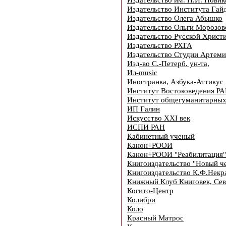
Издательство Института Гай
Издательство Олега Абышко
Издательство Ольги Морозов
Издательство Русской Христ
Издательство РХГА
Издательство Студии Артеми
Изд-во С.-Петерб. ун-та,
Ил-music
Иностранка, Азбука-Аттикус
Институт Востоковедения РА
Институт общегуманитарных
ИП Галин
Искусство XXI век
ИСПИ РАН
Кабинетный ученый
Канон+РООИ
Канон+РООИ "Реабилитация"
Книгоиздательство "Новый ч
Книгоиздательство К.Ф.Некр
Книжный Клуб Книговек, Сев
Когито-Центр
Колибри
Коло
Красный Матрос