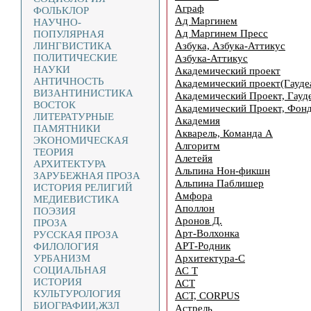
Аграф
ФОЛЬКЛОР
Ад Маргинем
НАУЧНО-
Ад Маргинем Пресс
ПОПУЛЯРНАЯ
Азбука, Азбука-Аттикус
ЛИНГВИСТИКА
ПОЛИТИЧЕСКИЕ
Азбука-Аттикус
НАУКИ
Академический проект
АНТИЧНОСТЬ
Академический проект(Гауде
ВИЗАНТИНИСТИКА
Академический Проект, Гауд
ВОСТОК
Академический Проект, Фон
ЛИТЕРАТУРНЫЕ
Академия
ПАМЯТНИКИ
Акварель, Команда А
ЭКОНОМИЧЕСКАЯ
Алгоритм
ТЕОРИЯ
Алетейя
АРХИТЕКТУРА
Альпина Нон-фикшн
ЗАРУБЕЖНАЯ ПРОЗА
Альпина Паблишер
ИСТОРИЯ РЕЛИГИЙ
Амфора
МЕДИЕВИСТИКА
Аполлон
ПОЭЗИЯ
Аронов Д.
ПРОЗА
Арт-Волхонка
РУССКАЯ ПРОЗА
АРТ-Родник
ФИЛОЛОГИЯ
Архитектура-С
УРБАНИЗМ
СОЦИАЛЬНАЯ
АС Т
ИСТОРИЯ
АСТ
КУЛЬТУРОЛОГИЯ
АСТ, CORPUS
БИОГРАФИИ,ЖЗЛ
Астрель