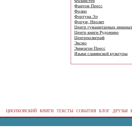
Фаланстер
Фантом Пресс
Фолио
Фортуна Эл
Форум, Неолит
Центр гуманитарных инициа
Центр книги Рудомино
Центрполиграф
Эксмо
Эннеагон Пресс
Языки славянской культуры
ЦИОЛКОВСКИЙ
КНИГИ
ТЕКСТЫ
СОБЫТИЯ
БЛОГ
ДРУЗЬЯ