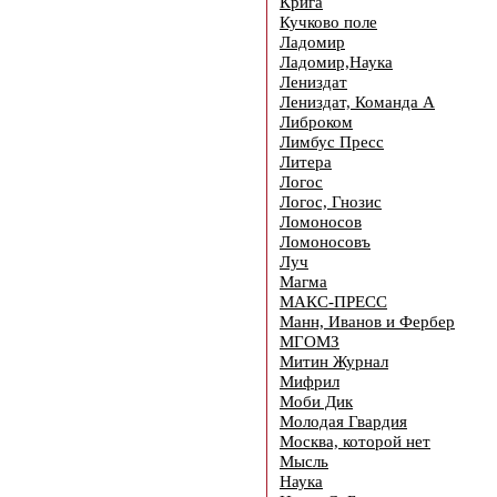
Крига
Кучково поле
Ладомир
Ладомир,Наука
Лениздат
Лениздат, Команда А
Либроком
Лимбус Пресс
Литера
Логос
Логос, Гнозис
Ломоносов
Ломоносовъ
Луч
Магма
МАКС-ПРЕСС
Манн, Иванов и Фербер
МГОМЗ
Митин Журнал
Мифрил
Моби Дик
Молодая Гвардия
Москва, которой нет
Мысль
Наука