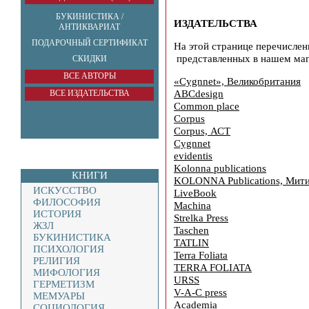
БУКИНИСТИКА /
ИЗДАТЕЛЬСТВА
АНТИКВАРИАТ
ПОДАРОЧНЫЙ СЕРТИФИКАТ
На этой странице перечислен
представленных в нашем маг
СКИДКИ
ВСЕ АВТОРЫ
«Cygnnet», Великобритания
ABCdesign
ВСЕ ИЗДАТЕЛЬСТВА
Common place
Corpus
Corpus, АСТ
Cygnnet
evidentis
Kolonna publications
КНИГИ
KOLONNA Publications, Мит
ИСКУССТВО
LiveBook
ФИЛОСОФИЯ
Machina
ИСТОРИЯ
Strelka Press
ЖЗЛ
Taschen
БУКИНИСТИКА
TATLIN
ПСИХОЛОГИЯ
Terra Foliata
РЕЛИГИЯ
TERRA FOLIATA
МИФОЛОГИЯ
URSS
ГЕРМЕТИЗМ
V-A-C press
МЕМУАРЫ
Аcademia
СОЦИОЛОГИЯ