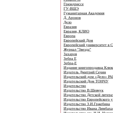
Грюндриссе
ГУ-ВШЭ
Гуманитарная Академия
Д. Аронов
Дело
Евразия
Евразия, КЛИО
Европа
Европейский Дом
Европейский университет в 
Журнал "Звезда"
Захаров
Зебра Е
Зебра-Е
Издание книгопродавца Клю
Издатель Дмитрий Сечин
Издательский дом «Дело» Р
Издательский Дом ТОНЧУ
Издательство
Издательство В.Шевчук
Издательство Детской литер
Издательство Европейского у
Издательство З.И.Гржебина
Издательство Ивана Лимбаха
Издательство им. Н.И. Новик