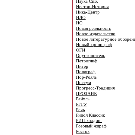
Наука СпБ.
Нестор-История
Ника-Центр
НЛО
НО
Новая реальность
Новое издательство
Новое литературное обозрен
Новый хронограф
ОГИ
Опустошитель
Петроглиф
Питер
Полиграф
Пор-Рояль
Постум
Прогресс-Традиция
ПРОЗАИК
Райхль
РГГУ
Речь
Рипол Классик
РИП-холдинг
Розовый жираф
Росток