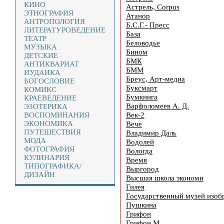
КИНО
Астрель, Corpus
ЭТНОГРАФИЯ
Атанор
АНТРОПОЛОГИЯ
Б.С.Г.- Пресс
ЛИТЕРАТУРОВЕДЕНИЕ
База
ТЕАТР
Беловодье
МУЗЫКА
Бином
ДЕТСКИЕ
БМК
АНТИКВАРИАТ
БММ
ИУДАИКА
Бреус, Арт-медиа
БОГОСЛОВИЕ
Буксмарт
КОМИКС
Бумкнига
КРАЕВЕДЕНИЕ
Варфоломеев А. Д.
ЭЗОТЕРИКА
Век-2
ВОСПОМИНАНИЯ
ЭКОНОМИКА
Вече
ПУТЕШЕСТВИЯ
Владимир Даль
МОДА
Водолей
ФОТОГРАФИЯ
Вологда
КУЛИНАРИЯ
Время
ТИПОГРАФИКА/
Выргород
ДИЗАЙН
Высшая школа экономи
Гилея
Государственный музей изобр
Пушкина
Грифон
Грифон М