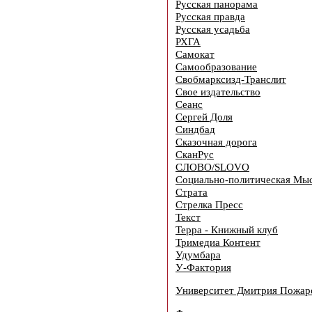
Русская панорама
Русская правда
Русская усадьба
РХГА
Самокат
Самообразование
Свобмарксизд-Транслит
Свое издательство
Сеанс
Сергей Доля
Синдбад
Сказочная дорога
СканРус
СЛОВО/SLOVO
Социально-политическая Мы
Страта
Стрелка Пресс
Текст
Терра - Книжный клуб
Тримедиа Контент
Удумбара
У-Фактория
Университет Дмитрия Пожар