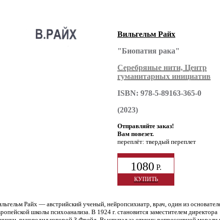
Вильгельм Райх
"Биопатия рака"
Серебряные нити, Центр
гуманитарных инициатив
ISBN: 978-5-89163-365-0
(2023)
Отправляйте заказ!
Вам повезет.
переплёт: твердый переплет
1080
Р.
КУПИТЬ
льгельм Райх — австрийский ученый, нейропсихиатр, врач, один из основател
ропейской школы психоанализа. В 1924 г. становится заместителем директора
иники, руководил которой З.Фрейд. Выступал за отмену репрессивной морали 