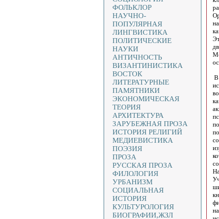
ФОЛЬКЛОР
ра
НАУЧНО-
Ор
на
ПОПУЛЯРНАЯ
к
ЛИНГВИСТИКА
Эт
ПОЛИТИЧЕСКИЕ
дв
НАУКИ
Мо
АНТИЧНОСТЬ
ос
ВИЗАНТИНИСТИКА
ВОСТОК
В 
ЛИТЕРАТУРНЫЕ
ис
ПАМЯТНИКИ
во
ЭКОНОМИЧЕСКАЯ
ка
ТЕОРИЯ
ак
АРХИТЕКТУРА
пс
ЗАРУБЕЖНАЯ ПРОЗА
по
ИСТОРИЯ РЕЛИГИЙ
по
МЕДИЕВИСТИКА
со
из
ПОЭЗИЯ
ко
ПРОЗА
со
РУССКАЯ ПРОЗА
Ha
ФИЛОЛОГИЯ
Уч
УРБАНИЗМ
ши
СОЦИАЛЬНАЯ
кн
ИСТОРИЯ
фи
КУЛЬТУРОЛОГИЯ
на
БИОГРАФИИ,ЖЗЛ
ис