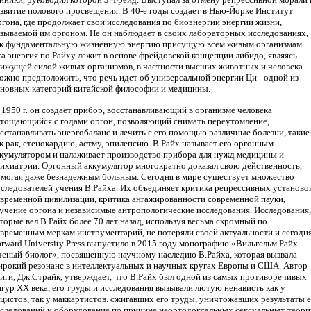
звитие полового просвещения. В 40-е годы создает в Нью-Йорке Институт
гона, где продолжает свои исследования по биоэнергии энергии жизни,
зываемой им оргоном. Не он наблюдает в своих лабораторных исследованиях,
ак фундаментальную жизненную энергию присущую всем живым организмам.
а энергия по Райху лежит в основе фрейдовской концепции либидо, являясь
ижущей силой живых организмов, в частности высших животных и человека.
жно предположить, что речь идет об универсальной энергии Ци - одной из
новных категорий китайской философии и медицины.
1950 г. он создает прибор, восстанавливающий в организме человека
тощающийся с годами оргон, позволяющий снимать переутомление,
сстанавливать энергобаланс и лечить с его помощью различные болезни, такие
к рак, стенокардию, астму, эпилепсию. В.Райх называет его оргонным
кумулятором и налаживает производство прибора для нужд медицины и
ихиатрии. Оргонный аккумулятор многократно доказал свою действенность,
могая даже безнадежным больным. Сегодня в мире существует множество
следователей учения В.Райха. Их объединяет критика репрессивных установо
временной цивилизации, критика ангажированности современной пауки,
учение оргона и независимые антропологические исследования. Исследования,
торые вел В.Райх более 70 лет назад, используя весьма скромный по
временным меркам инструментарий, не потеряли своей актуальности и сегодня
rward University Press выпустило в 2015 году монографию «Вильгельм Райх.
еный-биолог», посвященную научному наследию В.Райха, которая вызвала
рокий резонанс в интеллектуальных и научных кругах Европы и США. Автор
иги, Дж.Страйк, утверждает, что В.Райх был одной из самых противоречивых
гур XX века, его труды и исследования вызывали лютую ненависть как у
цистов, так у маккартистов. сжигавших его труды, уничтожавших результаты е
следований и оборудование по причине неортодоксальных сексуальных теори