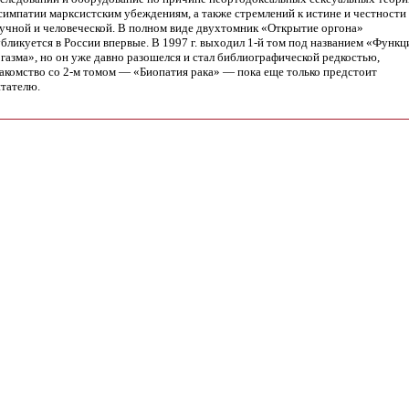
симпатии марксистским убеждениям, а также стремлений к истине и честности 
учной и человеческой. В полном виде двухтомник «Открытие оргона»
бликуется в России впервые. В 1997 г. выходил 1-й том под названием «Функц
газма», но он уже давно разошелся и стал библиографической редкостью,
акомство со 2-м томом — «Биопатия рака» — пока еще только предстоит
тателю.