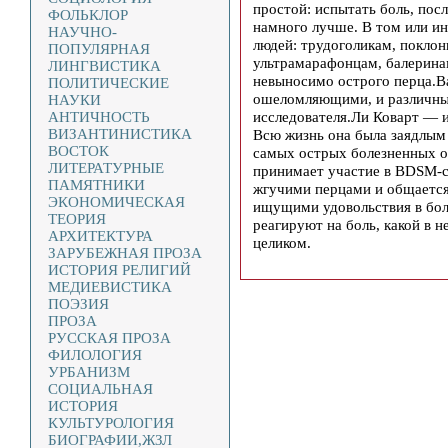
простой: испытать боль, посл
ФОЛЬКЛОР
намного лучше. В том или и
НАУЧНО-
людей: трудоголикам, покло
ПОПУЛЯРНАЯ
ультрамарафонцам, балерина
ЛИНГВИСТИКА
невыносимо острого перца.В
ПОЛИТИЧЕСКИЕ
ошеломляющими, и различные
НАУКИ
исследователя.Ли Коварт — и
АНТИЧНОСТЬ
ВИЗАНТИНИСТИКА
Всю жизнь она была заядлым
ВОСТОК
самых острых болезненных о
ЛИТЕРАТУРНЫЕ
принимает участие в BDSM-се
ПАМЯТНИКИ
жгучими перцами и общается
ЭКОНОМИЧЕСКАЯ
ищущими удовольствия в боли
ТЕОРИЯ
реагируют на боль, какой в н
АРХИТЕКТУРА
целиком.
ЗАРУБЕЖНАЯ ПРОЗА
ИСТОРИЯ РЕЛИГИЙ
МЕДИЕВИСТИКА
ПОЭЗИЯ
ПРОЗА
РУССКАЯ ПРОЗА
ФИЛОЛОГИЯ
УРБАНИЗМ
СОЦИАЛЬНАЯ
ИСТОРИЯ
КУЛЬТУРОЛОГИЯ
БИОГРАФИИ,ЖЗЛ