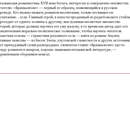
альянская романистика XVII века богата, интересна и совершенно неизвестна
тателю. «Бранкалеоне» — первый ее образец, появляющийся в русском
реводе. Его можно назвать романом воспитания, только посвящен он
спитанию... осла. Главный герой, в юности проданный из родительского стойла
реходит от одного хозяина к другому, выслушивая несметное множество
торий, которые должны научить его уму-разуму, в то время как автор дает его
иключениям морально-политическое толкование, чтобы научить читателя.
жетная основа — странствия разумного осла — взята из романа Апулея;
тавные новеллы — из басен Эзопа, плутовской словесности и других источнико
от причудливый сплав разнородных элементов ставит «Бранкалеоне» где-то
жду романом и жанром, хорошо знакомым итальянской литературе, —
рамленным сборником новелл.