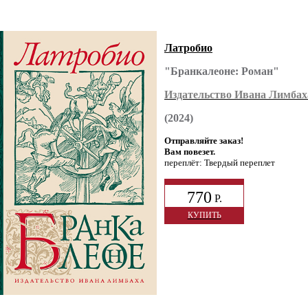
Латробио
"Бранкалеоне: Роман"
Издательство Ивана Лимбах
(2024)
Отправляйте заказ!
Вам повезет.
переплёт: Твердый переплет
770
Р.
КУПИТЬ