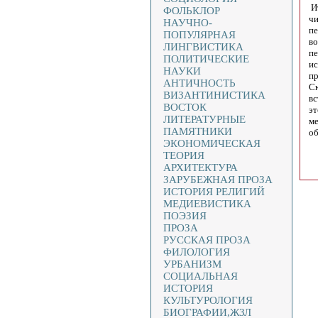
Ит
ФОЛЬКЛОР
чи
НАУЧНО-
пе
ПОПУЛЯРНАЯ
во
ЛИНГВИСТИКА
пе
ПОЛИТИЧЕСКИЕ
ис
НАУКИ
пр
АНТИЧНОСТЬ
Сю
ВИЗАНТИНИСТИКА
вс
ВОСТОК
эт
ЛИТЕРАТУРНЫЕ
ме
ПАМЯТНИКИ
об
ЭКОНОМИЧЕСКАЯ
ТЕОРИЯ
АРХИТЕКТУРА
ЗАРУБЕЖНАЯ ПРОЗА
ИСТОРИЯ РЕЛИГИЙ
МЕДИЕВИСТИКА
ПОЭЗИЯ
ПРОЗА
РУССКАЯ ПРОЗА
ФИЛОЛОГИЯ
УРБАНИЗМ
СОЦИАЛЬНАЯ
ИСТОРИЯ
КУЛЬТУРОЛОГИЯ
БИОГРАФИИ,ЖЗЛ