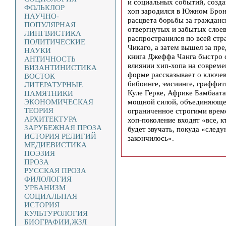
и социальных событий, созда
ФОЛЬКЛОР
хоп зародился в Южном Бронк
НАУЧНО-
расцвета борьбы за гражданс
ПОПУЛЯРНАЯ
отвергнутых и забытых слоев
ЛИНГВИСТИКА
распространился по всей стр
ПОЛИТИЧЕСКИЕ
Чикаго, а затем вышел за пр
НАУКИ
книга Джеффа Чанга быстро 
АНТИЧНОСТЬ
влиянии хип-хопа на совреме
ВИЗАНТИНИСТИКА
форме рассказывает о ключе
ВОСТОК
бибоинге, эмсиинге, граффит
ЛИТЕРАТУРНЫЕ
Куле Герке, Африке Бамбаата
ПАМЯТНИКИ
мощной силой, объединяющей
ЭКОНОМИЧЕСКАЯ
ТЕОРИЯ
ограниченное строгими врем
АРХИТЕКТУРА
хоп-поколение входят «все, кт
ЗАРУБЕЖНАЯ ПРОЗА
будет звучать, покуда «следу
ИСТОРИЯ РЕЛИГИЙ
закончилось».
МЕДИЕВИСТИКА
ПОЭЗИЯ
ПРОЗА
РУССКАЯ ПРОЗА
ФИЛОЛОГИЯ
УРБАНИЗМ
СОЦИАЛЬНАЯ
ИСТОРИЯ
КУЛЬТУРОЛОГИЯ
БИОГРАФИИ,ЖЗЛ