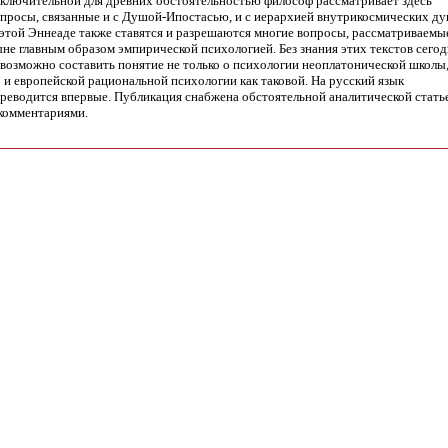
ключительной для древних обстоятельностью философ рассматривает здесь
просы, связанные и с Душой-Ипостасью, и с иерархией внутрикосмических ду
этой Эннеаде также ставятся и разрешаются многие вопросы, рассматриваемы
не главным образом эмпирической психологией. Без знания этих текстов сегод
возможно составить понятие не только о психологии неоплатонической школы
 и европейской рациональной психологии как таковой. На русский язык
реводится впервые. Публикация снабжена обстоятельной аналитической стать
комментариями.