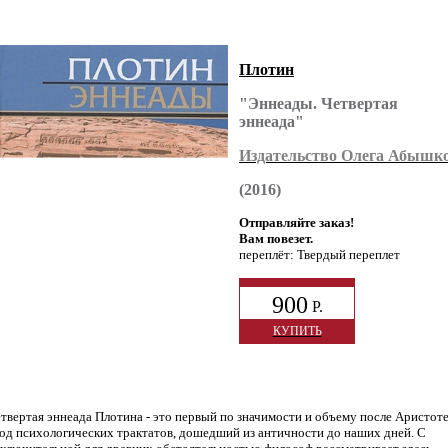
Плотин
"Эннеады. Четвертая
эннеада"
Издательство Олега Абышк
(2016)
Отправляйте заказ!
Вам повезет.
переплёт: Твердый переплет
900
Р.
КУПИТЬ
твертая эннеада Плотина - это первый по значимости и объему после Аристот
од психологических трактатов, дошедший из античности до наших дней. С