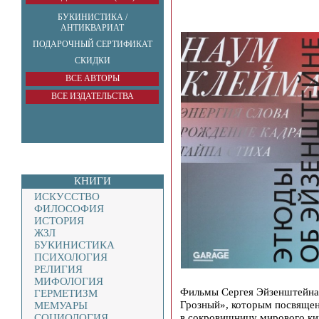
БУКИНИСТИКА /
АНТИКВАРИАТ
ПОДАРОЧНЫЙ СЕРТИФИКАТ
СКИДКИ
ВСЕ АВТОРЫ
ВСЕ ИЗДАТЕЛЬСТВА
КНИГИ
ИСКУССТВО
ФИЛОСОФИЯ
ИСТОРИЯ
ЖЗЛ
БУКИНИСТИКА
ПСИХОЛОГИЯ
РЕЛИГИЯ
МИФОЛОГИЯ
Фильмы Сергея Эйзенштейна
ГЕРМЕТИЗМ
Грозный», которым посвящен
МЕМУАРЫ
в сокровищницу мирового ки
СОЦИОЛОГИЯ