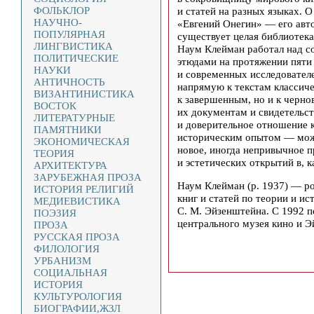
ФОЛЬКЛОР
и статей на разных языках.
НАУЧНО-
«Евгений Онегин» — его авто
ПОПУЛЯРНАЯ
существует целая библиотека
ЛИНГВИСТИКА
Наум Клейман работал над с
ПОЛИТИЧЕСКИЕ
этюдами на протяжении пяти
НАУКИ
и современных исследователе
АНТИЧНОСТЬ
напрямую к текстам классич
ВИЗАНТИНИСТИКА
к завершенным, но и к черн
ВОСТОК
их документам и свидетельс
ЛИТЕРАТУРНЫЕ
и доверительное отношение 
ПАМЯТНИКИ
историческим опытом — може
ЭКОНОМИЧЕСКАЯ
новое, иногда непривычное 
ТЕОРИЯ
и эстетических открытий в, к
АРХИТЕКТУРА
ЗАРУБЕЖНАЯ ПРОЗА
Наум Клейман (р. 1937) — ро
ИСТОРИЯ РЕЛИГИЙ
книг и статей по теории и ис
МЕДИЕВИСТИКА
С. М. Эйзенштейна. С 1992 
ПОЭЗИЯ
центрального музея кино и Э
ПРОЗА
РУССКАЯ ПРОЗА
ФИЛОЛОГИЯ
УРБАНИЗМ
СОЦИАЛЬНАЯ
ИСТОРИЯ
КУЛЬТУРОЛОГИЯ
БИОГРАФИИ,ЖЗЛ