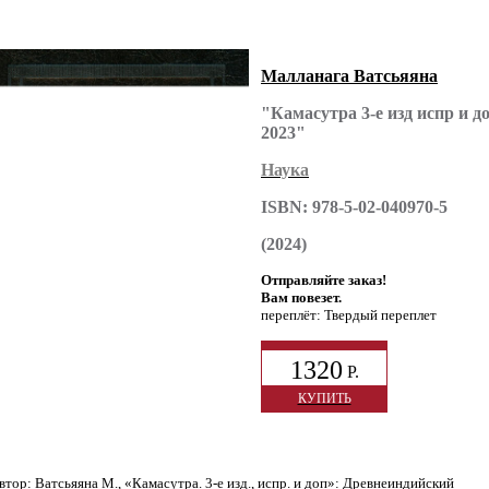
Малланага Ватсьяяна
"Камасутра 3-е изд испр и д
2023"
Наука
ISBN: 978-5-02-040970-5
(2024)
Отправляйте заказ!
Вам повезет.
переплёт: Твердый переплет
1320
Р.
КУПИТЬ
тор: Ватсьяяна М., «Камасутра. 3-е изд., испр. и доп»: Древнеиндийский