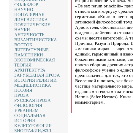
второй половине XII века. В
ФОЛЬКЛОР
«De sex rerum principiis» пр
НАУЧНО-
относиться к корпусу средне
ПОПУЛЯРНАЯ
герметики. «Книга о шести 
ЛИНГВИСТИКА
латинский философский труд
ПОЛИТИЧЕСКИЕ
Аристотеля, обосновывая шес
НАУКИ
владение, действие и страда
АНТИЧНОСТЬ
схемы десяти категорий. А т
ВИЗАНТИНИСТИКА
Причина, Разум и Природа. В
ВОСТОК
«механики мира» — идеи о т
ЛИТЕРАТУРНЫЕ
единый, гармоничный и взаи
ПАМЯТНИКИ
божественными законами, свя
ЭКОНОМИЧЕСКАЯ
просто сборник древних астр
ТЕОРИЯ
философское учение о единст
АРХИТЕКТУРА
ЗАРУБЕЖНАЯ ПРОЗА
предназначена для тех, кто 
ИСТОРИЯ РЕЛИГИЙ
Вселенной и понять, как бож
МЕДИЕВИСТИКА
частице материального мира
ПОЭЗИЯ
изданными текстами латинско
ПРОЗА
Hermis (Sefer Hermes). Книг
РУССКАЯ ПРОЗА
комментарием.
ФИЛОЛОГИЯ
УРБАНИЗМ
СОЦИАЛЬНАЯ
ИСТОРИЯ
КУЛЬТУРОЛОГИЯ
БИОГРАФИИ,ЖЗЛ