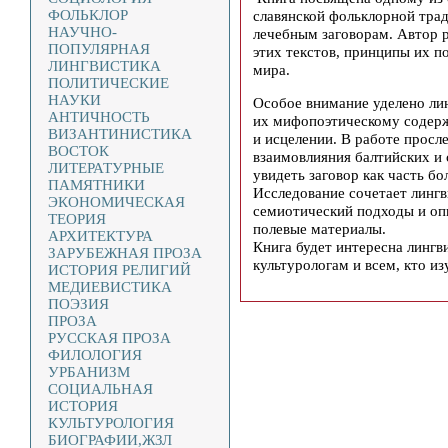
ФОЛЬКЛОР
славянской фольклорной тр
НАУЧНО-
лечебным заговорам. Автор 
ПОПУЛЯРНАЯ
этих текстов, принципы их п
ЛИНГВИСТИКА
мира.
ПОЛИТИЧЕСКИЕ
НАУКИ
Особое внимание уделено ли
АНТИЧНОСТЬ
их мифопоэтическому содерж
ВИЗАНТИНИСТИКА
и исцелении. В работе просл
ВОСТОК
взаимовлияния балтийских и 
ЛИТЕРАТУРНЫЕ
увидеть заговор как часть б
ПАМЯТНИКИ
Исследование сочетает лингв
ЭКОНОМИЧЕСКАЯ
семиотический подходы и опи
ТЕОРИЯ
полевые материалы.
АРХИТЕКТУРА
Книга будет интересна лингв
ЗАРУБЕЖНАЯ ПРОЗА
культурологам и всем, кто и
ИСТОРИЯ РЕЛИГИЙ
МЕДИЕВИСТИКА
ПОЭЗИЯ
ПРОЗА
РУССКАЯ ПРОЗА
ФИЛОЛОГИЯ
УРБАНИЗМ
СОЦИАЛЬНАЯ
ИСТОРИЯ
КУЛЬТУРОЛОГИЯ
БИОГРАФИИ,ЖЗЛ