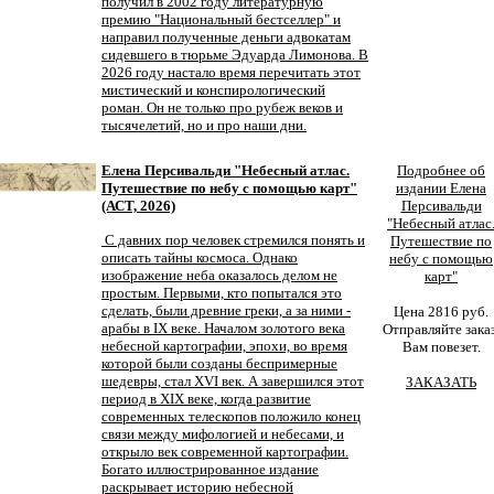
получил в 2002 году литературную
премию "Национальный бестселлер" и
направил полученные деньги адвокатам
сидевшего в тюрьме Эдуарда Лимонова. В
2026 году настало время перечитать этот
мистический и конспирологический
роман. Он не только про рубеж веков и
тысячелетий, но и про наши дни.
Елена Персивальди "Небесный атлас.
Подробнее об
Путешествие по небу с помощью карт"
издании Елена
(АСТ, 2026)
Персивальди
"Небесный атлас
С давних пор человек стремился понять и
Путешествие по
описать тайны космоса. Однако
небу с помощью
изображение неба оказалось делом не
карт"
простым. Первыми, кто попытался это
сделать, были древние греки, а за ними -
Цена 2816 руб.
арабы в IX веке. Началом золотого века
Отправляйте заказ
небесной картографии, эпохи, во время
Вам повезет.
которой были созданы беспримерные
шедевры, стал XVI век. А завершился этот
ЗАКАЗАТЬ
период в XIX веке, когда развитие
современных телескопов положило конец
связи между мифологией и небесами, и
открыло век современной картографии.
Богато иллюстрированное издание
раскрывает историю небесной