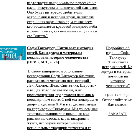
картографии как уникальное пересечение
науки, искусства и человеческой фантазии.
Оно будет интересно любителям
астрономии и истории науки, ценителям
старинных карт и гравюр, а также всем,
кто восхищается красотой звездного неба
и хочет понять, как человечество училось
его "читать".
Софи Танхаузер "Витиеватая история
Подробнее об
нитей. Как одежда и материалы
издании Софи
повлияли на историю человечества"
Танхаузер
(ОГИЗ, АСТ, 2026)
"Витиеватая
история нитей. К
В своем панорамном социальном
одежда и материа
исследовании Софи Танхаузер блестяще
повлияли на
рассказывает читателю пять историй -
историю
Лен, Хлопок, Шелк, Синтетика, Шерсть, -
человечества"
о вещах, которые мы носим, и их
происхождении, представляя наш мир в
Цена 1750 руб.
неожиданном свете. С ней мы попадаем ко
Отправляйте заказ
двору Людовика XIV и в трудовые лагеря
Вам повезет.
на территории Синьцзяна. Мы узнаем, как
текстиль окрашивали с помощью мха,
ЗАКАЗАТЬ
раковин моллюсков, коры, шафрана и
жуков, исследуем интереснейшие
региональные традиции ткачества и то,