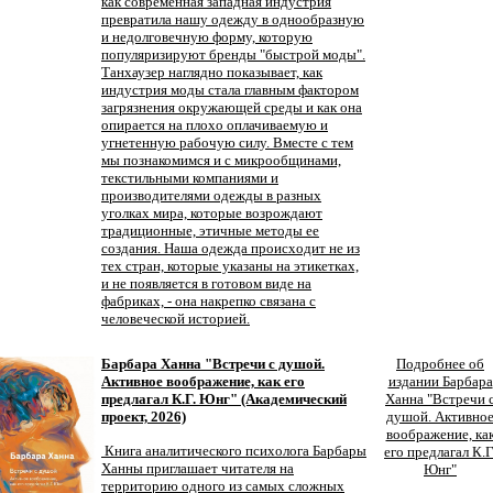
как современная западная индустрия
превратила нашу одежду в однообразную
и недолговечную форму, которую
популяризируют бренды "быстрой моды".
Танхаузер наглядно показывает, как
индустрия моды стала главным фактором
загрязнения окружающей среды и как она
опирается на плохо оплачиваемую и
угнетенную рабочую силу. Вместе с тем
мы познакомимся и с микрообщинами,
текстильными компаниями и
производителями одежды в разных
уголках мира, которые возрождают
традиционные, этичные методы ее
создания. Наша одежда происходит не из
тех стран, которые указаны на этикетках,
и не появляется в готовом виде на
фабриках, - она накрепко связана с
человеческой историей.
Барбара Ханна "Встречи с душой.
Подробнее об
Активное воображение, как его
издании Барбара
предлагал К.Г. Юнг" (Академический
Ханна "Встречи 
проект, 2026)
душой. Активно
воображение, ка
Книга аналитического психолога Барбары
его предлагал К.Г
Ханны приглашает читателя на
Юнг"
территорию одного из самых сложных