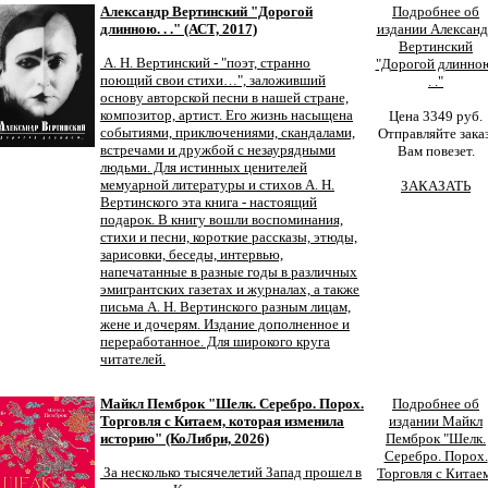
Александр Вертинский "Дорогой
Подробнее об
длинною. . ." (АСТ, 2017)
издании Алексан
Вертинский
А. Н. Вертинский - "поэт, странно
"Дорогой длинно
поющий свои стихи…", заложивший
. ."
основу авторской песни в нашей стране,
композитор, артист. Его жизнь насыщена
Цена 3349 руб.
событиями, приключениями, скандалами,
Отправляйте заказ
встречами и дружбой с незаурядными
Вам повезет.
людьми. Для истинных ценителей
мемуарной литературы и стихов А. Н.
ЗАКАЗАТЬ
Вертинского эта книга - настоящий
подарок. В книгу вошли воспоминания,
стихи и песни, короткие рассказы, этюды,
зарисовки, беседы, интервью,
напечатанные в разные годы в различных
эмигрантских газетах и журналах, а также
письма А. Н. Вертинского разным лицам,
жене и дочерям. Издание дополненное и
переработанное. Для широкого круга
читателей.
Майкл Пемброк "Шелк. Серебро. Порох.
Подробнее об
Торговля с Китаем, которая изменила
издании Майкл
историю" (КоЛибри, 2026)
Пемброк "Шелк.
Серебро. Порох.
За несколько тысячелетий Запад прошел в
Торговля с Китаем