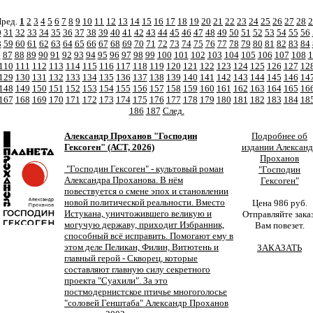
ред.
1
2
3
4
5
6
7
8
9
10
11
12
13
14
15
16
17
18
19
20
21
22
23
24
25
26
27
28
2
0
31
32
33
34
35
36
37
38
39
40
41
42
43
44
45
46
47
48
49
50
51
52
53
54
55
56
8
59
60
61
62
63
64
65
66
67
68
69
70
71
72
73
74
75
76
77
78
79
80
81
82
83
84
6
87
88
89
90
91
92
93
94
95
96
97
98
99
100
101
102
103
104
105
106
107
108
1
110
111
112
113
114
115
116
117
118
119
120
121
122
123
124
125
126
127
12
129
130
131
132
133
134
135
136
137
138
139
140
141
142
143
144
145
146
14
148
149
150
151
152
153
154
155
156
157
158
159
160
161
162
163
164
165
16
167
168
169
170
171
172
173
174
175
176
177
178
179
180
181
182
183
184
18
186
187
След.
Александр Проханов "Господин
Подробнее об
Гексоген" (АСТ, 2026)
издании Алексан
Проханов
"Господин Гексоген" - культовый роман
"Господин
Александра Проханова. В нём
Гексоген"
повествуется о смене эпох и становлении
новой политической реальности. Вместо
Цена 986 руб.
Истукана, уничтожившего великую и
Отправляйте заказ
могучую державу, приходит Избранник,
Вам повезет.
способный всё исправить. Помогают ему в
этом деле Пеликан, Филин, Витютень и
ЗАКАЗАТЬ
главный герой - Скворец, которые
составляют главную силу секретного
проекта "Суахили". За это
постмодернистское птичье многоголосье
"соловей Генштаба" Александр Проханов