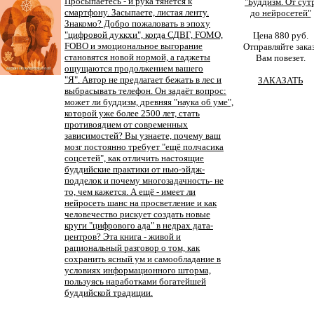
Просыпаетесь - и рука тянется к
"Буддизм. От сут
смартфону. Засыпаете, листая ленту.
до нейросетей"
Знакомо? Добро пожаловать в эпоху
"цифровой дуккхи", когда СДВГ, FOMO,
Цена 880 руб.
FOBO и эмоциональное выгорание
Отправляйте заказ
становятся новой нормой, а гаджеты
Вам повезет.
ощущаются продолжением вашего
"Я". Автор не предлагает бежать в лес и
ЗАКАЗАТЬ
выбрасывать телефон. Он задаёт вопрос:
может ли буддизм, древняя "наука об уме",
которой уже более 2500 лет, стать
противоядием от современных
зависимостей? Вы узнаете, почему ваш
мозг постоянно требует "ещё полчасика
соцсетей", как отличить настоящие
буддийские практики от нью-эйдж-
подделок и почему многозадачность- не
то, чем кажется. А ещё - имеет ли
нейросеть шанс на просветление и как
человечество рискует создать новые
круги "цифрового ада" в недрах дата-
центров? Эта книга - живой и
рациональный разговор о том, как
сохранить ясный ум и самообладание в
условиях информационного шторма,
пользуясь наработками богатейшей
буддийской традиции.