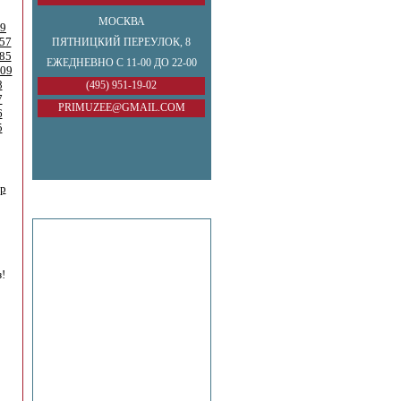
МОСКВА
9
57
ПЯТНИЦКИЙ ПЕРЕУЛОК, 8
85
ЕЖЕДНЕВНО С 11-00 ДО 22-00
09
8
(495) 951-19-02
7
PRIMUZEE@GMAIL.COM
6
5
др
!