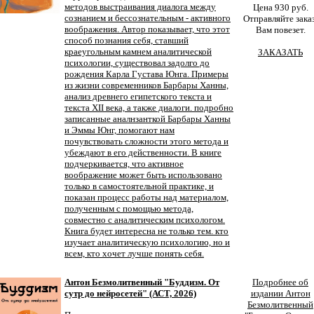
методов выстраивания диалога между
Цена 930 руб.
сознанием и бессознательным - активного
Отправляйте заказ
воображения. Автор показывает, что этот
Вам повезет.
способ познания себя, ставший
краеугольным камнем аналитической
ЗАКАЗАТЬ
психологии, существовал задолго до
рождения Карла Густава Юнга. Примеры
из жизни современников Барбары Ханны,
анализ древнего египетского текста и
текста XII века, а также диалоги. подробно
записанные аналнзанткой Барбары Ханны
и Эммы Юнг, помогают нам
почувствовать сложности этого метода и
убеждают в его действенности. В книге
подчеркивается, что активное
воображение может быть использовано
только в самостоятельной практике, и
показан процесс работы над материалом,
полученным с помощью метода,
совместно с аналитическим психологом.
Книга будет интересна не только тем. кто
изучает аналитическую психологию, но и
всем, кто хочет лучше понять себя.
Антон Безмолитвенный "Буддизм. От
Подробнее об
сутр до нейросетей" (АСТ, 2026)
издании Антон
Безмолитвенный