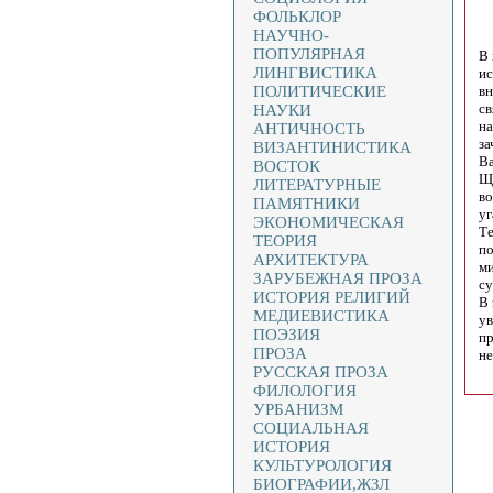
ФОЛЬКЛОР
НАУЧНО-
ПОПУЛЯРНАЯ
В 
ЛИНГВИСТИКА
ис
ПОЛИТИЧЕСКИЕ
вн
св
НАУКИ
на
АНТИЧНОСТЬ
за
ВИЗАНТИНИСТИКА
Ва
ВОСТОК
Ще
ЛИТЕРАТУРНЫЕ
во
ПАМЯТНИКИ
уг
ЭКОНОМИЧЕСКАЯ
Те
ТЕОРИЯ
по
АРХИТЕКТУРА
ми
ЗАРУБЕЖНАЯ ПРОЗА
су
ИСТОРИЯ РЕЛИГИЙ
В 
МЕДИЕВИСТИКА
ув
ПОЭЗИЯ
пр
ПРОЗА
не
РУССКАЯ ПРОЗА
ФИЛОЛОГИЯ
УРБАНИЗМ
СОЦИАЛЬНАЯ
ИСТОРИЯ
КУЛЬТУРОЛОГИЯ
БИОГРАФИИ,ЖЗЛ