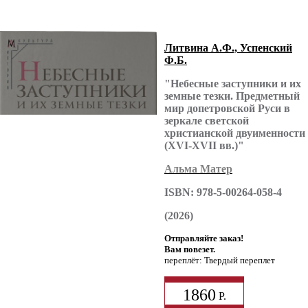
Литвина А.Ф., Успенский
Ф.Б.
"Небесные заступники и их
земные тезки. Предметный
мир допетровской Руси в
зеркале светской
христианской двуименности
(XVI-XVII вв.)"
Альма Матер
ISBN: 978-5-00264-058-4
(2026)
Отправляйте заказ!
Вам повезет.
переплёт: Твердый переплет
1860
Р.