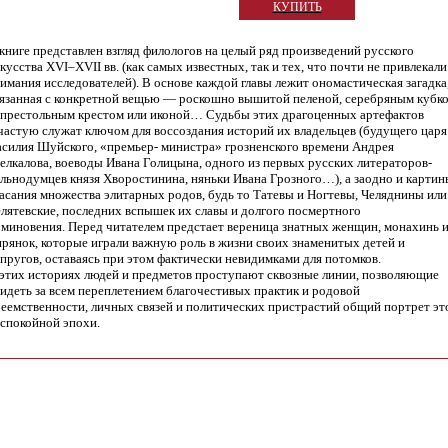
КУПИТЬ
книге представлен взгляд филологов на целый ряд произведений русского
кусства XVI–XVII вв. (как самых известных, так и тех, что почти не привлекали
имания исследователей). В основе каждой главы лежит ономастическая загадка
язанная с конкретной вещью — роскошно вышитой пеленой, серебряным кубко
престольным крестом или иконой… Судьбы этих драгоценных артефактов
частую служат ключом для воссоздания историй их владельцев (будущего царя
силия Шуйского, «премьер- министра» грозненского времени Андрея
лкалова, воеводы Ивана Голицына, одного из первых русских литераторов-
льнодумцев князя Хворостинина, няньки Ивана Грозного…), а заодно и картин
асания множества элитарных родов, будь то Татевы и Ногтевы, Челяднины или
лятевские, последних вспышек их славы и долгого посмертного
миновения. Перед читателем предстает вереница знатных женщин, монахинь 
рянок, которые играли важную роль в жизни своих знаменитых детей и
пругов, оставаясь при этом фактически невидимками для потомков.
этих историях людей и предметов проступают сквозные линии, позволяющие
идеть за всем переплетением благочестивых практик и родовой
еемственности, личных связей и политических пристрастий общий портрет эт
спокойной эпохи.