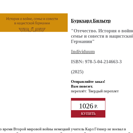
Буркхард Бильгер
"Отечество. История о войне
семье и совести в нацистско
Германии"
Individuum
ISBN: 978-5-04-214663-3
(2025)
Отправляйте заказ!
Вам повезет.
переплёт: Твердый переплет
1026
Р.
КУПИТЬ
 время Второй мировой войны немецкий учитель Карл Гённер не воевал в