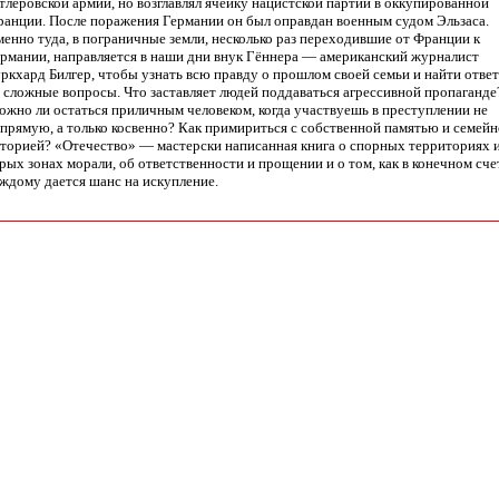
тлеровской армии, но возглавлял ячейку нацистской партии в оккупированной
анции. После поражения Германии он был оправдан военным судом Эльзаса.
енно туда, в пограничные земли, несколько раз переходившие от Франции к
рмании, направляется в наши дни внук Гённера — американский журналист
ркхард Билгер, чтобы узнать всю правду о прошлом своей семьи и найти отве
 сложные вопросы. Что заставляет людей поддаваться агрессивной пропаганде
жно ли остаться приличным человеком, когда участвуешь в преступлении не
прямую, а только косвенно? Как примириться с собственной памятью и семей
торией? «Отечество» — мастерски написанная книга о спорных территориях 
рых зонах морали, об ответственности и прощении и о том, как в конечном сче
ждому дается шанс на искупление.