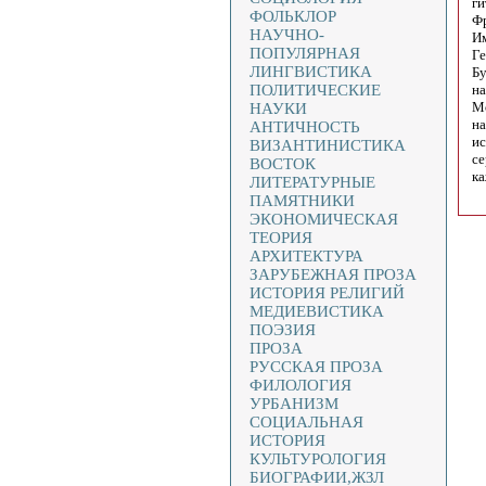
ги
ФОЛЬКЛОР
Фр
НАУЧНО-
Им
ПОПУЛЯРНАЯ
Ге
ЛИНГВИСТИКА
Бу
ПОЛИТИЧЕСКИЕ
на
Мо
НАУКИ
на
АНТИЧНОСТЬ
ис
ВИЗАНТИНИСТИКА
се
ВОСТОК
ка
ЛИТЕРАТУРНЫЕ
ПАМЯТНИКИ
ЭКОНОМИЧЕСКАЯ
ТЕОРИЯ
АРХИТЕКТУРА
ЗАРУБЕЖНАЯ ПРОЗА
ИСТОРИЯ РЕЛИГИЙ
МЕДИЕВИСТИКА
ПОЭЗИЯ
ПРОЗА
РУССКАЯ ПРОЗА
ФИЛОЛОГИЯ
УРБАНИЗМ
СОЦИАЛЬНАЯ
ИСТОРИЯ
КУЛЬТУРОЛОГИЯ
БИОГРАФИИ,ЖЗЛ