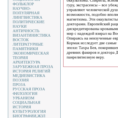
оккультизма. Спириты, ясно
ФОЛЬКЛОР
гуру, экстрасенсы – все убе
НАУЧНО-
управляют человеческой душ
ПОПУЛЯРНАЯ
возможности, подобно вполн
ЛИНГВИСТИКА
магнетизма. Эти оккультисты
ПОЛИТИЧЕСКИЕ
докторами. Европейский рац
НАУКИ
дискредитированы кровавым
АНТИЧНОСТЬ
мир с надеждой взирал на Во
ВИЗАНТИНИСТИКА
Опираясь на неизученные евр
ВОСТОК
Кормак исследует две самые
ЛИТЕРАТУРНЫЕ
эпохи: Тахра Бея, покоривше
ПАМЯТНИКИ
древних факиров и доктора 
ЭКОНОМИЧЕСКАЯ
панрелигиозную веру.
ТЕОРИЯ
АРХИТЕКТУРА
ЗАРУБЕЖНАЯ ПРОЗА
ИСТОРИЯ РЕЛИГИЙ
МЕДИЕВИСТИКА
ПОЭЗИЯ
ПРОЗА
РУССКАЯ ПРОЗА
ФИЛОЛОГИЯ
УРБАНИЗМ
СОЦИАЛЬНАЯ
ИСТОРИЯ
КУЛЬТУРОЛОГИЯ
БИОГРАФИИ,ЖЗЛ