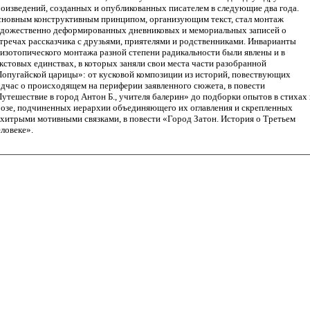
оизведений, созданных и опубликованных писателем в следующие два года.
новным конструктивным принципом, организующим текст, стал монтаж
дожественно деформированных дневниковых и мемориальных записей о
тречах рассказчика с друзьями, приятелями и родственниками. Инварианты
изотопического монтажа разной степени радикальности были явлены и в
кстовых единствах, в которых заняли свои места части разобранной
опугайской царицы»: от кусковой композиции из историй, повествующих
дчас о происходящем на периферии заявленного сюжета, в повести
утешествие в город Антон Б., учителя балерин» до подборки опытов в стихах 
озе, подчиненных иерархии объединяющего их оглавления и скрепленных
хитрыми мотивными связками, в повести «Город Затон. История о Третьем
ловеке».