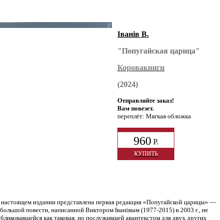
Iванiв В.
"Попугайская царица"
Коровакниги
(2024)
Отправляйте заказ!
Вам повезет.
переплёт: Мягкая обложка
960
Р.
КУПИТЬ
настоящем издании представлена первая редакция «Попугайской царицы» —
большой повести, написанной Виктором Iванiвым (1977-2015) в 2003 г., не
бликовавшейся как таковая, но послужившей авантекстом для двух других