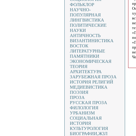
пр
ФОЛЬКЛОР
Ос
НАУЧНО-
ху
ПОПУЛЯРНАЯ
вс
ЛИНГВИСТИКА
не
ПОЛИТИЧЕСКИЕ
те
НАУКИ
«П
АНТИЧНОСТЬ
по
ВИЗАНТИНИСТИКА
«П
ВОСТОК
пр
ЛИТЕРАТУРНЫЕ
не
ПАМЯТНИКИ
Че
ЭКОНОМИЧЕСКАЯ
ТЕОРИЯ
АРХИТЕКТУРА
ЗАРУБЕЖНАЯ ПРОЗА
ИСТОРИЯ РЕЛИГИЙ
МЕДИЕВИСТИКА
ПОЭЗИЯ
ПРОЗА
РУССКАЯ ПРОЗА
ФИЛОЛОГИЯ
УРБАНИЗМ
СОЦИАЛЬНАЯ
ИСТОРИЯ
КУЛЬТУРОЛОГИЯ
БИОГРАФИИ,ЖЗЛ