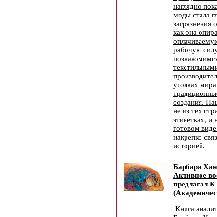
наглядно пок
моды стала г
загрязнения 
как она опира
оплачиваему
рабочую силу
познакомимс
текстильным
производител
уголках мира
традиционные
создания. На
не из тех стр
этикетках, и 
готовом виде 
накрепко свя
историей.
Барбара Хан
Активное во
предлагал К
(Академичес
Книга аналит