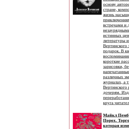
основу автор
стране, компо
жизнь насыщ
приключениям
встречами и 
незаурядными
истинных це
литературы и
Вертинского 
подарок. В к
воспоминания
короткие рас
зарисовки, б
напечатанные
различных эм
журналах, а 
Вертинского 
дочерям. Изд
переработанн
круга читател
Майкл Пембр
Порох. Торго
которая изм