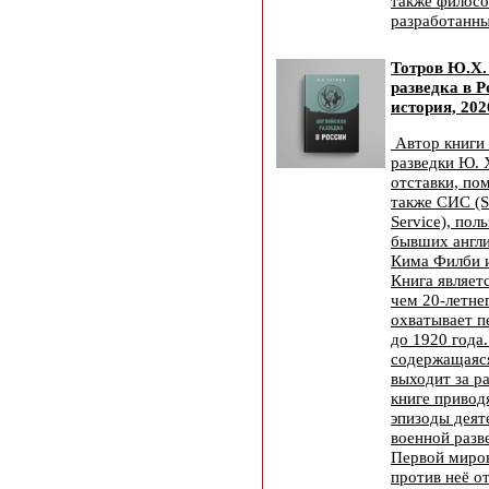
также филосо
разработанны
Тотров Ю.Х.
разведка в Р
история, 202
Автор книги
разведки Ю. 
отставки, по
также СИС (Se
Service), пол
бывших англи
Кима Филби 
Книга являет
чем 20-летне
охватывает п
до 1920 года
содержащаяс
выходит за р
книге привод
эпизоды деят
военной разв
Первой миро
против неё о