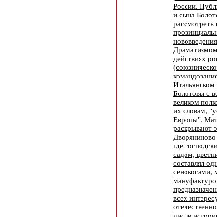
России. Публ
и сына Болот
рассмотреть
провинциальн
нововведения
Драматизмом
действиях ро
(союзническо
командование
Итальянском 
Болотовы с в
великом полко
их словам, "у
Европы". Мат
раскрывают э
Дворяниново 
где господск
садом, цветн
составлял од
сенокосами, 
мануфактуро
предназначен
всех интере
отечественно
числе истори