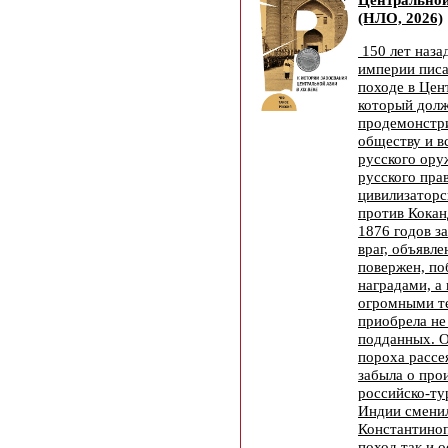
(НЛО, 2026)
150 лет наза
империи писа
походе в Цен
который дол
продемонстр
обществу и 
русского ору
русского прав
цивилизатор
против Кокан
1876 годов з
враг, объявл
повержен, по
наградами, а
огромными т
приобрела не
подданных. О
пороха рассея
забыла о про
российско-ту
Индии смени
Константиноп
поход так и 