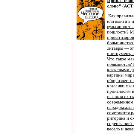
Ирина Левон
слово" (АСТ
Как правильн
или выйти в 
вульгарность
пошлости? Мо
приватизиров
большинство 
литавры — э
инструмент, 
Что такое ма
появляются? 
ключевыми дл
картины мира
общеизвестны
классики мы 
произносим н
искажая их с
современном 
парадоксаль
сочетаются 
риторика и о
содержание? 
весело и нев