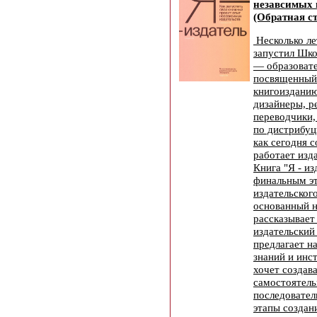
незавсимых 
(Обратная ст
Несколько ле
запустил Шко
— образовате
посвященный
книгоизданию
дизайнеры, р
переводчики,
по дистрибуц
как сегодня 
работает изд
Книга "Я - из
финальным э
издательског
основанный н
рассказывает 
издательский
предлагает н
знаний и инс
хочет создав
самостоятель
последовател
этапы создан