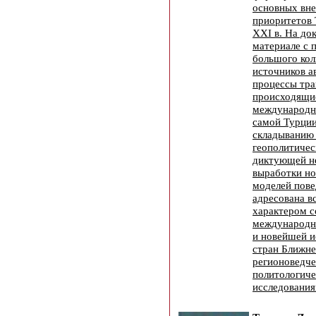
основных вн
приоритетов 
XXI в. На до
материале с 
большого кол
источников а
процессы тр
происходящие
международно
самой Турции
складыванию
геополитичес
диктующей н
выработки но
моделей пове
адресована в
характером 
международн
и новейшей и
стран Ближне
регионоведче
политологич
исследования