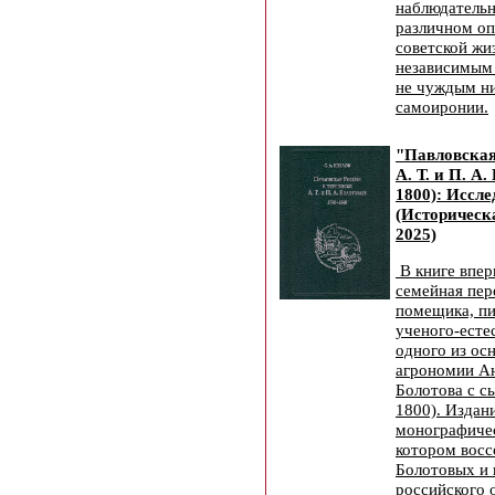
наблюдательн
различном оп
советской жи
независимым
не чуждым ни
самоиронии.
"Павловская
А. Т. и П. А
1800): Иссл
(Историческ
2025)
В книге впер
семейная пер
помещика, пи
ученого-есте
одного из ос
агрономии А
Болотова с с
1800). Издан
монографичес
котором восс
Болотовых и 
российского 