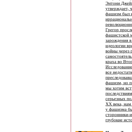
Энтони Джейм
утверждает, 
фашизм был н
иррациональн
революционны
Грегор просл
фашистской м
зарождения в
идеологии в
войны через 
самостоятель
краха во Вто
Исследование
все недостат
преследовавш
фашизм, но п
мы хотим вст
последствиям
серьезных по
XX века, нам
у фашизма бы
сторонники-и
глубокие ист