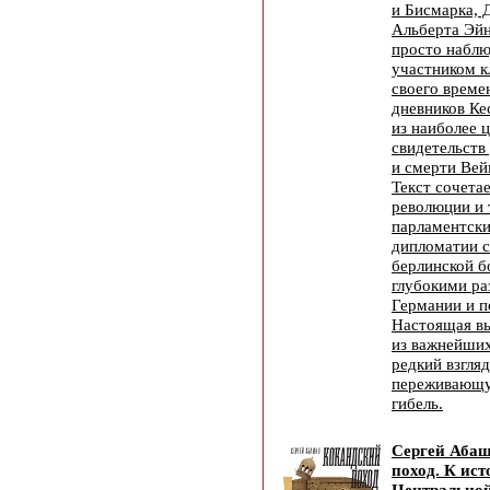
и Бисмарка, 
Альберта Эйн
просто наблю
участником 
своего време
дневников Ке
из наиболее 
свидетельств
и смерти Вей
Текст сочета
революции и 
парламентски
дипломатии с
берлинской б
глубокими р
Германии и п
Настоящая вы
из важнейших
редкий взгляд
переживающу
гибель.
Сергей Абаш
поход. К ис
Центральной