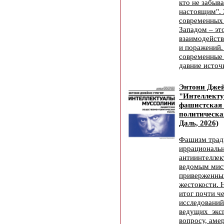
кто не забыв
настоящим". 
современных
Западом – эт
взаимодейств
и поражений.
современные
давние источ
Энтони Джей
"Интеллект
фашистская 
политическа
Даль, 2026)
Фашизм трад
иррациональ
антиинтелле
ведомым мис
приверженны
жестокости. 
итог почти ч
исследований
ведущих эксп
вопросу, аме