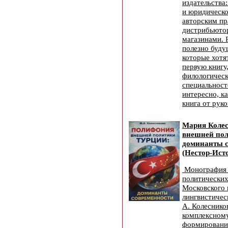
издательства
и юридическо
авторским пр
дистрибьюто
магазинами. 
полезно буду
которые хотя
первую книгу
филологическ
специальност
интересно, к
книга от руко
Мария Коле
внешней пол
доминанты с
(Нестор-Исто
Монография 
политических
Московского 
лингвистичес
А. Колеснико
комплексному
формирования