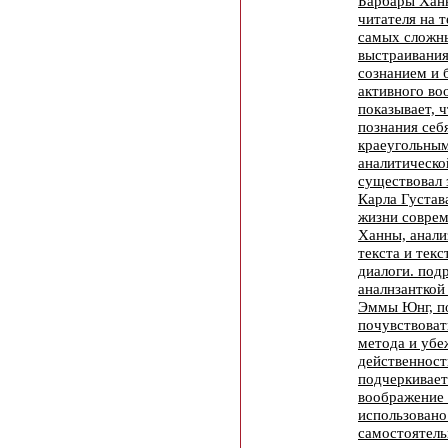
Барбары Хан
читателя на 
самых сложн
выстраивания
сознанием и 
активного во
показывает, ч
познания себ
краеугольны
аналитическо
существовал 
Карла Густав
жизни совре
Ханны, анали
текста и текс
диалоги. под
аналнзанткой
Эммы Юнг, п
почувствоват
метода и убе
действенност
подчеркивает
воображение
использовано
самостоятель