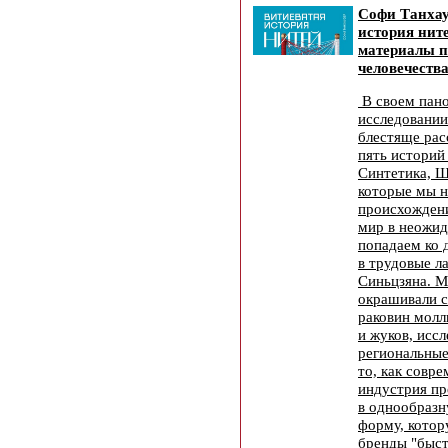
Софи Танхау
история нит
материалы п
человечества
В своем пан
исследовании
блестяще рас
пять историй
Синтетика, Ш
которые мы н
происхождени
мир в неожид
попадаем ко 
в трудовые л
Синьцзяна. М
окрашивали 
раковин молл
и жуков, исс
региональные
то, как совр
индустрия пр
в однообразн
форму, кото
бренды "быст