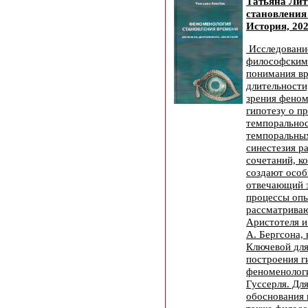
Татьяна Ли
становления
История, 202
Исследовани
философским
понимания вр
длительности
зрения феном
гипотезу о п
темпоральнос
темпоральных
синестезия р
сочетаний, к
создают особ
отвечающий з
процессы опы
рассматриваю
Аристотеля и
А. Бергсона,
Ключевой для
построения г
феноменологи
Гуссерля. Дл
обоснования 