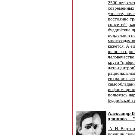
2500 лет, ст
современных
узнаете, поч
постоянно тр
соцсетей", к
буддийские п
подделок и п
многозадачно
кажется. А е
шанс на прос
человечество
круги "цифро
дата-центров?
рациональный
сохранить яс
самообладани
информацион
пользуясь на
буддийской т
Александр В
длинною. . ."
А. Н. Вертинс
поющий свои