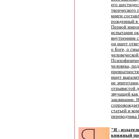
его шестидес
творческого 
книги состав
рожденный в 
Первой миро
испытания ок
внутренним с
он ищет отве
о Боге, о см
человеческой
Психофизиче
человека, по
превратностя
ищет выразит
не эпитетами
отрывистой д
звучащей как
заклинание. 
сопровождает
статьей и ко
переводчика
"Я - издател
книжный пр