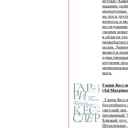
истоки? Како
нашими далё
нецензурные
на эти и дру
вопросы и яв
исследование
своими новат
в области те
первобытност
полов. Данно
является пер
единственным
изучения про
первоначальн
мата.
Гарри Кессл
(Ad Marginem
Гарри Кессл
богатейшего 
светский лев,
прозванный "
Близкий друг
Штреземана,