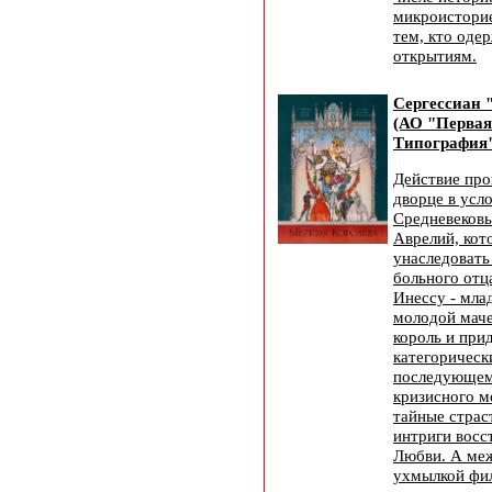
микроисторие
тем, кто оде
открытиям.
Сергессиан 
(АО "Первая
Типография"
Действие про
дворце в усл
Средневековь
Аврелий, кот
унаследовать
больного отц
Инессу - мла
молодой маче
король и при
категорическ
последующем
кризисного м
тайные страс
интриги восс
Любви. А меж
ухмылкой фил