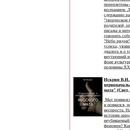
переплетены 
молчанием. Л
сдержанно ра
"творческом 
родителей, о
письма и инт
говорить соб
"Небо рядом"
успеха, уязв
диалога и о т
внутренний и
фоне культур
половины XX 
Искрин В.И.
первоначаль
мата" (Свет,
Мат появился
и появился, 
неспроста. Н
истории заро
неубиваемый
феномен? Ка