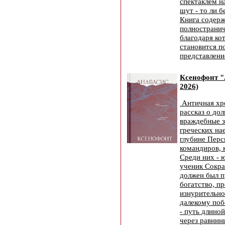
спектаклем н
шут - то ли б
Книга содерж
полнострани
благодаря ко
становится 
представлени
Ксенофонт "
2026)
Античная хр
рассказ о до
враждебные з
греческих на
глубине Перс
командиров, 
Среди них - 
ученик Сокра
должен был п
богатство, пр
изнурительно
далекому по
- путь длино
через равнин