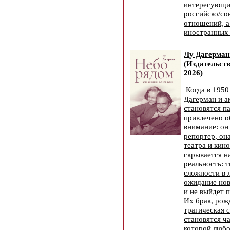
интересующих
российско/со
отношений, а
иностранных 
Лу Дагерман
(Издательст
2026)
Когда в 1950
Дагерман и а
становятся п
привлечено 
внимание: он
репортер, она
театра и кин
скрывается н
реальность: 
сложности в 
ожидание нов
и не выйдет 
Их брак, рож
трагическая 
становятся ч
которой любо