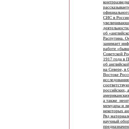
контрразведк
рассказывает
официального
СИС в России
увеличивающе
деятельности
об «английск
Распутина. О
занимает ин
работе «быв
Советской Ро
1917 года в 
об английско
на Севере, в
Востоке Росс
исследования
соответству
российских, 
американских
а также неоп
мемуары и л
некоторых ан
Ряд материал
научный обор
предназначен