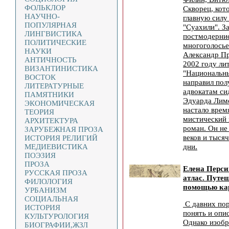
ФОЛЬКЛОР
Скворец, кот
НАУЧНО-
главную силу
ПОПУЛЯРНАЯ
"Суахили". За
ЛИНГВИСТИКА
постмодернис
ПОЛИТИЧЕСКИЕ
многоголосье
НАУКИ
Александр Пр
АНТИЧНОСТЬ
2002 году л
ВИЗАНТИНИСТИКА
"Национальны
ВОСТОК
направил пол
ЛИТЕРАТУРНЫЕ
адвокатам си
ПАМЯТНИКИ
Эдуарда Лимо
ЭКОНОМИЧЕСКАЯ
настало врем
ТЕОРИЯ
мистический 
АРХИТЕКТУРА
роман. Он не
ЗАРУБЕЖНАЯ ПРОЗА
веков и тыся
ИСТОРИЯ РЕЛИГИЙ
дни.
МЕДИЕВИСТИКА
ПОЭЗИЯ
ПРОЗА
Елена Перс
РУССКАЯ ПРОЗА
атлас. Путеш
ФИЛОЛОГИЯ
помощью кар
УРБАНИЗМ
СОЦИАЛЬНАЯ
С давних пор
ИСТОРИЯ
понять и опи
КУЛЬТУРОЛОГИЯ
Однако изобр
БИОГРАФИИ,ЖЗЛ