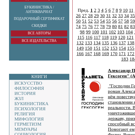
БУКИНИСТИКА /
Пред.
1
2
3
4
5
6
7
8
9
10
11
АНТИКВАРИАТ
26
27
28
29
30
31
32
33
34
35
ПОДАРОЧНЫЙ СЕРТИФИКАТ
50
51
52
53
54
55
56
57
58
59
СКИДКИ
74
75
76
77
78
79
80
81
82
83
98
99
100
101
102
103
104
ВСЕ АВТОРЫ
115
116
117
118
119
120
121
ВСЕ ИЗДАТЕЛЬСТВА
132
133
134
135
136
137
138
149
150
151
152
153
154
155
166
167
168
169
170
171
172
183
18
Александр П
Гексоген" (А
КНИГИ
ИСКУССТВО
"Господин Ге
ФИЛОСОФИЯ
роман Алекса
ИСТОРИЯ
нём повеству
ЖЗЛ
становлении 
БУКИНИСТИКА
реальности. 
ПСИХОЛОГИЯ
уничтоживше
РЕЛИГИЯ
державу, при
МИФОЛОГИЯ
способный вс
ГЕРМЕТИЗМ
Помогают ему
МЕМУАРЫ
СОЦИОЛОГИЯ
Филин, Витют