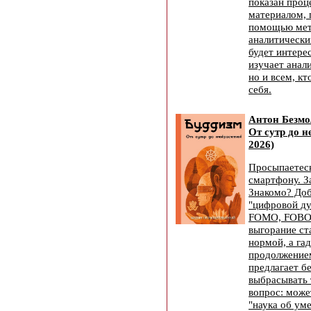
показан проц
материалом, 
помощью мет
аналитически
будет интерес
изучает анал
но и всем, к
себя.
Антон Безмо
От сутр до н
2026)
Просыпаетесь 
смартфону. За
Знакомо? Доб
"цифровой ду
FOMO, FOBO 
выгорание ст
нормой, а г
продолжением
предлагает бе
выбрасывать 
вопрос: може
"наука об уме