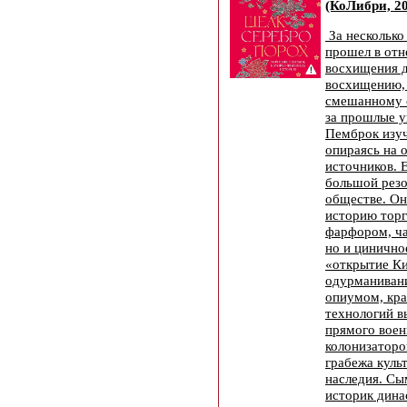
(КоЛибри, 2
За несколько
прошел в отн
восхищения д
восхищению, 
смешанному 
за прошлые у
Пемброк изуч
опираясь на 
источников. 
большой резо
обществе. Он
историю торг
фарфором, ча
но и цинично
«открытие К
одурманивани
опиумом, кра
технологий в
прямого воен
колонизаторо
грабежа куль
наследия. Сы
историк динас