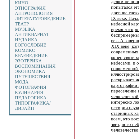
делом не про
КИНО
попытался эт
ЭТНОГРАФИЯ
древние греки
АНТРОПОЛОГИЯ
IX веке. Нача
ЛИТЕРАТУРОВЕДЕНИЕ
небесной кар
ТЕАТР
МУЗЫКА
время которо
АНТИКВАРИАТ
беспримерны
ИУДАИКА
век. А заверш
БОГОСЛОВИЕ
XIX веке, ког
КОМИКС
современных 
КРАЕВЕДЕНИЕ
конец связи 
ЭЗОТЕРИКА
небесами, и 
ВОСПОМИНАНИЯ
современной 
ЭКОНОМИКА
иллюстрирова
ПУТЕШЕСТВИЯ
раскрывает и
МОДА
картографии 
ФОТОГРАФИЯ
пересечение 
КУЛИНАРИЯ
человеческой
ПЕДАГОГИКА
интересно лю
ТИПОГРАФИКА/
истории наук
ДИЗАЙН
старинных ка
всем, кто во
звездного неб
человечество 