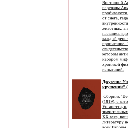
Восточной А
перевалы Арм
пробиваются 
от снега, гад
внутренност
животных, вп
наевшись ядо
каждый день 
пропитание. 
свидетельств
котором анти
набором мифо
хроникой физ
испытаний.
Джузеппе Ун
крушений" (
Сборник "Ве
(1919), с ко
Унгаретти, о
значительных
XX века, вош
литературу н
всей Европы,