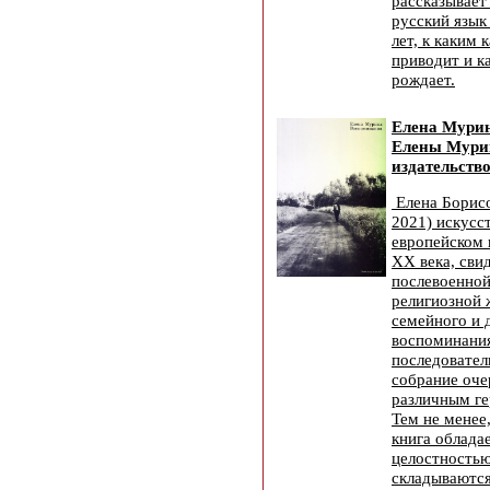
рассказывает 
русский язык
лет, к каким 
приводит и к
рождает.
Елена Мури
Елены Мури
издательство
Елена Борис
2021) искусст
европейском 
XX века, сви
послевоенной
религиозной 
семейного и 
воспоминания
последовател
собрание оче
различным ге
Тем не менее
книга облада
целостностью
складываются