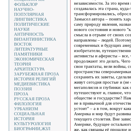
независимости. За это время 
ФОЛЬКЛОР
создавалась эта страна, куда
НАУЧНО-
трансформировались, обросл
ПОПУЛЯРНАЯ
Замысел автора – понять хар
ЛИНГВИСТИКА
саму природу явления, назв
ПОЛИТИЧЕСКИЕ
НАУКИ
нового состояния и нового "
АНТИЧНОСТЬ
смысла в отрыве от своих соз
ВИЗАНТИНИСТИКА
направлены – людей. Поэтому
ВОСТОК
современных и будущих амер
ЛИТЕРАТУРНЫЕ
изобретатели, путешественни
ПАМЯТНИКИ
активисты и аферисты – все,
ЭКОНОМИЧЕСКАЯ
продолжают это делать. Чего 
ТЕОРИЯ
свои трактаты, вели войны, 
АРХИТЕКТУРА
пространства североамерика
ЗАРУБЕЖНАЯ ПРОЗА
сохранить их заветы, сделал
ИСТОРИЯ РЕЛИГИЙ
живут сегодня простые и (не
МЕДИЕВИСТИКА
мегаполисов и глубинки: как 
ПОЭЗИЯ
путешествуют и, главное, чт
ПРОЗА
обществе и государстве? Нак
РУССКАЯ ПРОЗА
не в привычной для отечеств
ФИЛОЛОГИЯ
устоит" – а в том, вокруг ка
УРБАНИЗМ
Америка и мир будут развива
СОЦИАЛЬНАЯ
ИСТОРИЯ
текущего столетия. Вне зави
КУЛЬТУРОЛОГИЯ
Америке, будущее остального
БИОГРАФИИ,ЖЗЛ
же, как связаны её прошлое и