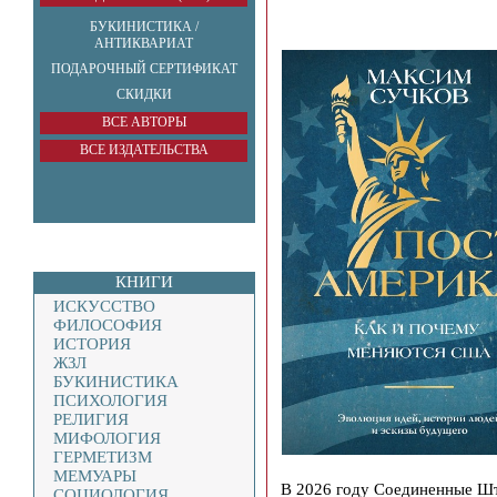
БУКИНИСТИКА /
АНТИКВАРИАТ
ПОДАРОЧНЫЙ СЕРТИФИКАТ
СКИДКИ
ВСЕ АВТОРЫ
ВСЕ ИЗДАТЕЛЬСТВА
КНИГИ
ИСКУССТВО
ФИЛОСОФИЯ
ИСТОРИЯ
ЖЗЛ
БУКИНИСТИКА
ПСИХОЛОГИЯ
РЕЛИГИЯ
МИФОЛОГИЯ
ГЕРМЕТИЗМ
МЕМУАРЫ
В 2026 году Соединенные Шт
СОЦИОЛОГИЯ