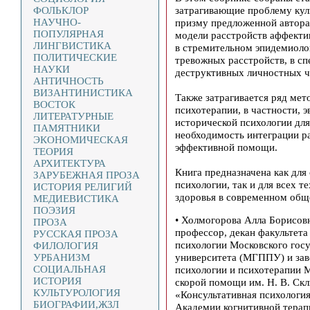
затрагивающие проблему куль
ФОЛЬКЛОР
НАУЧНО-
призму предложенной автор
ПОПУЛЯРНАЯ
модели расстройств аффекти
ЛИНГВИСТИКА
в стремительном эпидемиоло
ПОЛИТИЧЕСКИЕ
тревожных расстройств, в с
НАУКИ
деструктивных личностных ч
АНТИЧНОСТЬ
ВИЗАНТИНИСТИКА
Также затрагивается ряд ме
ВОСТОК
психотерапии, в частности, 
ЛИТЕРАТУРНЫЕ
исторической психологии для
ПАМЯТНИКИ
необходимость интеграции ра
ЭКОНОМИЧЕСКАЯ
эффективной помощи.
ТЕОРИЯ
АРХИТЕКТУРА
Книга предназначена как для
ЗАРУБЕЖНАЯ ПРОЗА
психологии, так и для всех т
ИСТОРИЯ РЕЛИГИЙ
здоровья в современном общ
МЕДИЕВИСТИКА
ПОЭЗИЯ
• Холмогорова Алла Борисов
ПРОЗА
профессор, декан факультета
РУССКАЯ ПРОЗА
психологии Московского госу
ФИЛОЛОГИЯ
университета (МГППУ) и за
УРБАНИЗМ
СОЦИАЛЬНАЯ
психологии и психотерапии
ИСТОРИЯ
скорой помощи им. Н. В. Скл
КУЛЬТУРОЛОГИЯ
«Консультативная психология
БИОГРАФИИ,ЖЗЛ
Академии когнитивной терап