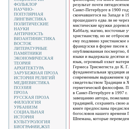
ФОЛЬКЛОР
результат почти пятидесятил
НАУЧНО-
Санкт-Петербурге в 1900 год
ПОПУЛЯРНАЯ
скончавшегося на Западе в 19
ЛИНГВИСТИКА
прошедшего едва ли не через
ПОЛИТИЧЕСКИЕ
мистические кружки доревол
НАУКИ
Каббалу, магию, восточные у
АНТИЧНОСТЬ
христианству, но не отброси
ВИЗАНТИНИСТИКА
ему подлинно христианское и
ВОСТОК
французски в форме писем к 
ЛИТЕРАТУРНЫЕ
опубликованная посмертно, 
ПАМЯТНИКИ
языки и выдержала десятки и
ЭКОНОМИЧЕСКАЯ
язык, огромный охват матери
ТЕОРИЯ
Гермеса Трисмегиста до К. Г
АРХИТЕКТУРА
фундаментальная эрудиция ав
ЗАРУБЕЖНАЯ ПРОЗА
современным выражением хр
ИСТОРИЯ РЕЛИГИЙ
свидетельством Традиции в X
МЕДИЕВИСТИКА
герметической философии. Пе
ПОЭЗИЯ
ПРОЗА
в Санкт-Петербурге в 1997 г
РУССКАЯ ПРОЗА
завещанию автора, пожелавше
ФИЛОЛОГИЯ
традицией, сохранить свою 
УРБАНИЗМ
книге предпосланы предисло
СОЦИАЛЬНАЯ
богословов нашего времени Г
ИСТОРИЯ
Шпемана, которые переведен
КУЛЬТУРОЛОГИЯ
БИОГРАФИИ,ЖЗЛ