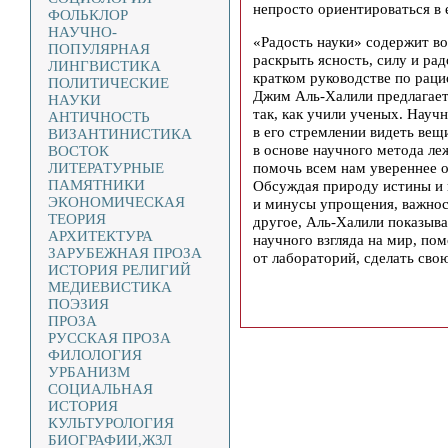
непросто ориентироваться в 
ФОЛЬКЛОР
НАУЧНО-
«Радость науки» содержит во
ПОПУЛЯРНАЯ
раскрыть ясность, силу и рад
ЛИНГВИСТИКА
кратком руководстве по рац
ПОЛИТИЧЕСКИЕ
Джим Аль-Халили предлагает
НАУКИ
так, как учили ученых. Нау
АНТИЧНОСТЬ
в его стремлении видеть вещи
ВИЗАНТИНИСТИКА
в основе научного метода ле
ВОСТОК
помочь всем нам увереннее 
ЛИТЕРАТУРНЫЕ
ПАМЯТНИКИ
Обсуждая природу истины и 
ЭКОНОМИЧЕСКАЯ
и минусы упрощения, важнос
ТЕОРИЯ
другое, Аль-Халили показыва
АРХИТЕКТУРА
научного взгляда на мир, по
ЗАРУБЕЖНАЯ ПРОЗА
от лабораторий, сделать сво
ИСТОРИЯ РЕЛИГИЙ
МЕДИЕВИСТИКА
ПОЭЗИЯ
ПРОЗА
РУССКАЯ ПРОЗА
ФИЛОЛОГИЯ
УРБАНИЗМ
СОЦИАЛЬНАЯ
ИСТОРИЯ
КУЛЬТУРОЛОГИЯ
БИОГРАФИИ,ЖЗЛ