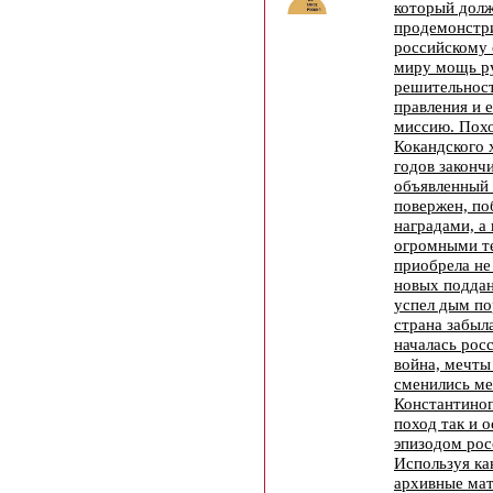
который дол
продемонстр
российскому 
миру мощь ру
решительност
правления и 
миссию. Пох
Кокандского 
годов закончи
объявленный 
повержен, по
наградами, а
огромными т
приобрела не
новых поддан
успел дым по
страна забыл
началась рос
война, мечты
сменились ме
Константиноп
поход так и 
эпизодом рос
Используя ка
архивные мат