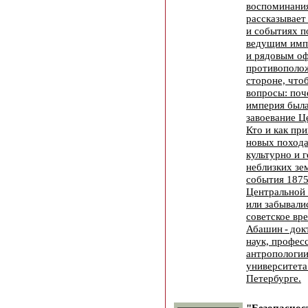
воспоминани
рассказывает
и событиях п
ведущим имп
и рядовым оф
противополож
стороне, что
вопросы: поч
империя была
завоевание Ц
Кто и как пр
новых похода
культурно и 
неблизких зе
события 1875
Центральной 
или забывали
советское вр
Абашин - док
наук, профес
антропологии
университета
Петербурге.
"Безопаснос