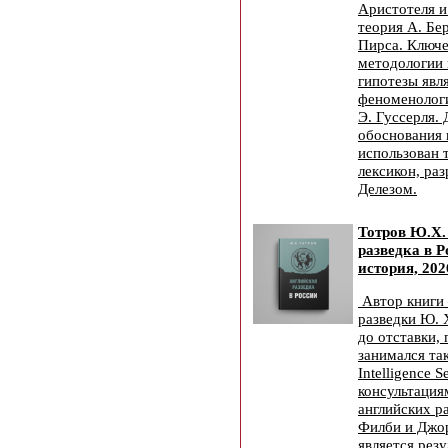
Аристотеля и
теория А. Бе
Пирса. Ключе
методологии 
гипотезы явл
феноменологи
Э. Гуссерля.
обоснования 
использован 
лексикон, ра
Делезом.
Тотров Ю.Х.
разведка в Р
история, 202
Автор книги
разведки Ю. 
до отставки,
занимался та
Intelligence S
консультаци
английских р
Филби и Джор
является рез