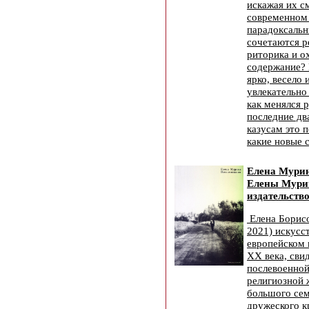
искажая их с
современном 
парадоксаль
сочетаются 
риторика и о
содержание?
ярко, весело 
увлекательно
как менялся р
последние два
казусам это 
какие новые 
Елена Мури
Елены Мури
издательство
Елена Борис
2021) искусст
европейском 
XX века, сви
послевоенной
религиозной 
большого сем
дружеского к