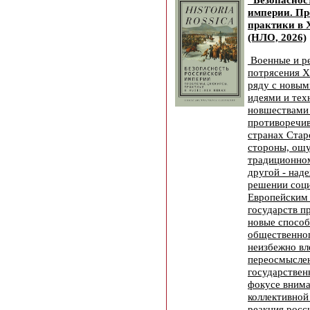
империи. Пр
практики в 
(НЛО, 2026)
Военные и р
потрясения XV
ряду с новы
идеями и тех
новшествами
противоречив
странах Стар
стороны, ощ
традиционном
другой - над
решении соц
Европейским 
государств п
новые спосо
общественног
неизбежно вл
переосмысле
государствен
фокусе внима
коллективной
реакция росс