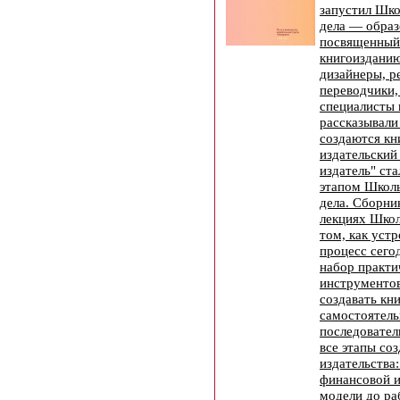
запустил Шко
дела — образ
посвященный
книгоизданию
дизайнеры, р
переводчики,
специалисты 
рассказывали 
создаются кн
издательский 
издатель" ст
этапом Школы
дела. Сборни
лекциях Школ
том, как уст
процесс сегод
набор практи
инструментов
создавать кн
самостоятель
последовател
все этапы со
издательства
финансовой 
модели до ра