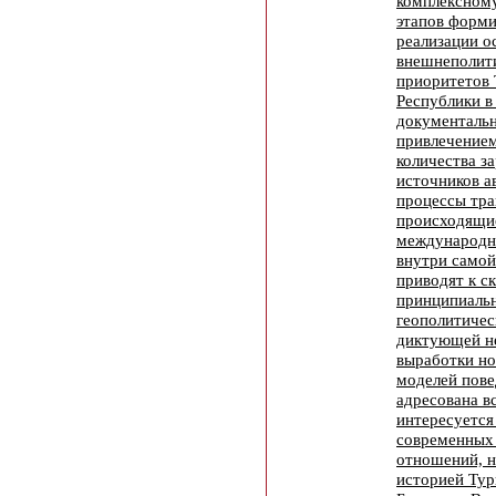
комплексном
этапов форми
реализации о
внешнеполит
приоритетов 
Республики в
документальн
привлечение
количества з
источников а
процессы тр
происходящие
международно
внутри самой
приводят к с
принципиаль
геополитичес
диктующей н
выработки но
моделей пове
адресована в
интересуется
современных
отношений, н
историей Тур