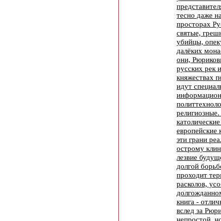
представител
тесно даже н
просторах Ру
святые, греш
убийцы, опек
далёких мона
они, Рюриков
русских рек и
княжествах п
идут специал
информацион
политтехноло
религиозные.
католические
европейские 
эти грани ре
острому клин
лезвие будущ
долгой борьб
проходит тер
расколов, усо
долгожданном
книга - отли
вслед за Рюр
непростой, н