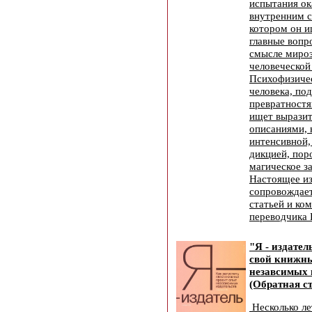
испытания ок
внутренним с
котором он и
главные вопро
смысле мироз
человеческой
Психофизиче
человека, по
превратностя
ищет выразит
описаниями, 
интенсивной,
дикцией, пор
магическое з
Настоящее и
сопровождает
статьей и ко
переводчика
"Я - издател
свой книжны
незавсимых 
(Обратная ст
Несколько ле