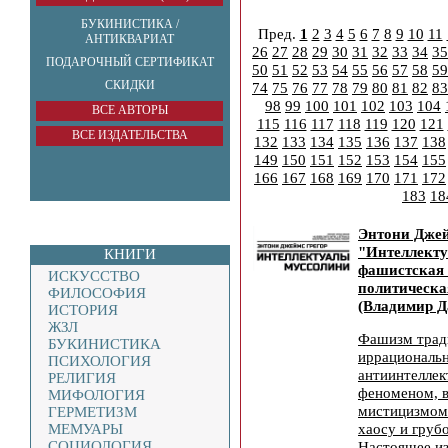
БУКИНИСТИКА /
Пред.
1
2
3
4
5
6
7
8
9
10
11
АНТИКВАРИАТ
26
27
28
29
30
31
32
33
34
35
ПОДАРОЧНЫЙ СЕРТИФИКАТ
50
51
52
53
54
55
56
57
58
59
СКИДКИ
74
75
76
77
78
79
80
81
82
83
98
99
100
101
102
103
104
ВСЕ АВТОРЫ
115
116
117
118
119
120
121
ВСЕ ИЗДАТЕЛЬСТВА
132
133
134
135
136
137
138
149
150
151
152
153
154
155
166
167
168
169
170
171
172
183
18
Энтони Джей
"Интеллект
КНИГИ
фашистская 
ИСКУССТВО
политическа
ФИЛОСОФИЯ
(Владимир Д
ИСТОРИЯ
ЖЗЛ
Фашизм трад
БУКИНИСТИКА
иррациональ
ПСИХОЛОГИЯ
антиинтелле
РЕЛИГИЯ
феноменом, 
МИФОЛОГИЯ
мистицизмом
ГЕРМЕТИЗМ
хаосу и груб
МЕМУАРЫ
СОЦИОЛОГИЯ
Настоящее из