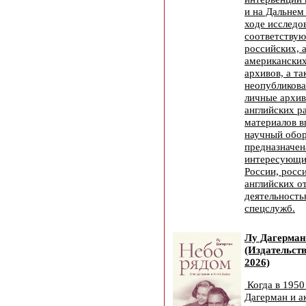
и на Дальнем
ходе исследо
соответству
российских, 
американских
архивов, а т
неопубликов
личные архи
английских р
материалов в
научный обор
предназначен
интересующи
России, росс
английских о
деятельност
спецслужб.
Лу Дагерман
(Издательст
2026)
Когда в 1950
Дагерман и а