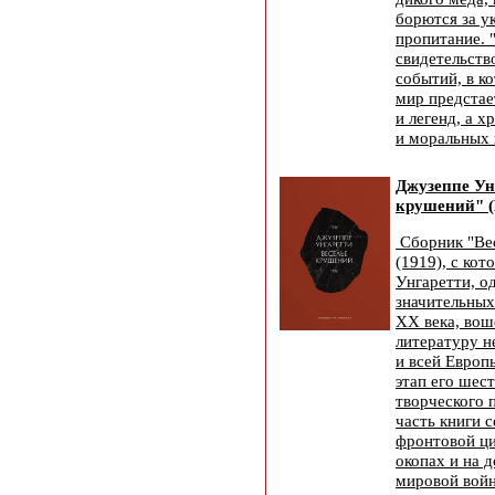
борются за у
пропитание. 
свидетельств
событий, в к
мир предстае
и легенд, а 
и моральных 
Джузеппе Ун
крушений" (
Сборник "Ве
(1919), с ко
Унгаретти, о
значительных
XX века, вош
литературу н
и всей Европ
этап его шес
творческого 
часть книги с
фронтовой ци
окопах и на 
мировой вой