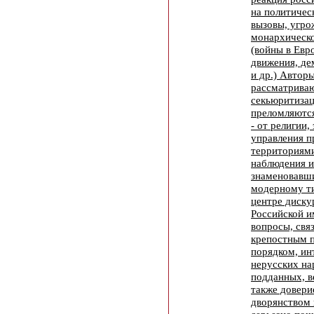
на политичес
вызовы, угр
монархическ
(войны в Евр
движения, де
и др.) Автор
рассматриваю
секьюритизац
преломляются
- от религии,
управления 
территориями
наблюдения и
знаменовавши
модерному ти
центре диску
Российской и
вопросы, свя
крепостным 
порядком, ин
нерусских на
подданных, в
также довер
дворянством 