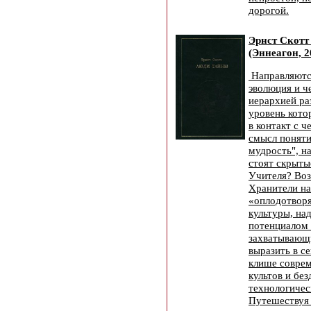
дорогой.
Эрнст Скотт
(Эннеагон, 2
Направляются
эволюция и ч
иерархией ра
уровень кото
в контакт с 
смысл поняти
мудрость", н
стоят скрыты
Учителя? Во
Хранители н
«оплодотвор
культуры, на
потенциалом 
захватывающ
выразить в с
клише совре
культов и бе
технологичес
Путешествуя 