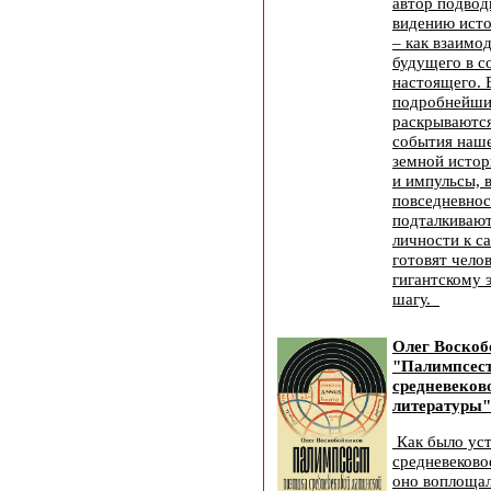
автор подвод
видению исто
– как взаимо
будущего в с
настоящего. 
подробнейши
раскрываютс
события наше
земной истор
и импульсы, 
повседневнос
подталкивают
личности к с
готовят чело
гигантскому
шагу.
Олег Воско
"Палимпсест
средневеков
литературы"
Как было ус
средневеково
оно воплощал