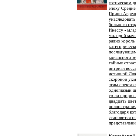
готическом д
эпоху Средне
Принц Аврел
унаследовать
больного отц
Инессу - мла
молодой маче
равно король
категорическ
последующем
кризисного м
тайные страс
интриги восс
истинной Люб
скорбной ухм
этим спектак
одноглазый ш
то ли пророк
двадцать цве
полнострани
благодаря ко
становится 
представлени
Ксенофонт "