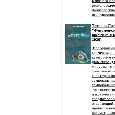
Ближнего Вос
регионоведче
политологич
исследования
Татьяна Ли
"Феноменоло
времени" (Н
2026)
Исследовани
ключевым фи
категориям п
движению, дл
модусам - с 
феноменолог
гипотезу о п
темпоральнос
темпоральных
это синестез
и их сочетан
создают особ
отвечающий з
процессы опы
рассматриваю