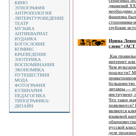
серьезных по
КИНО
движений XX 
ЭТНОГРАФИЯ
необходимо з
АНТРОПОЛОГИЯ
фашизма были
ЛИТЕРАТУРОВЕДЕНИЕ
сторонники-и
ТЕАТР
глубокие ист
МУЗЫКА
АНТИКВАРИАТ
ИУДАИКА
Ирина Левон
БОГОСЛОВИЕ
слово" (АСТ
КОМИКС
КРАЕВЕДЕНИЕ
Как правильн
ЭЗОТЕРИКА
интернет или
ВОСПОМИНАНИЯ
Чем вульгарн
ЭКОНОМИКА
пошлости? Мо
ПУТЕШЕСТВИЯ
приватизиров
МОДА
большинство 
ФОТОГРАФИЯ
литавры — э
КУЛИНАРИЯ
инструмент, 
ПЕДАГОГИКА
Что такое ма
ТИПОГРАФИКА/
появляются? 
ДИЗАЙН
являются клю
языковой кар
общеизвестны
русской клас
деле произно