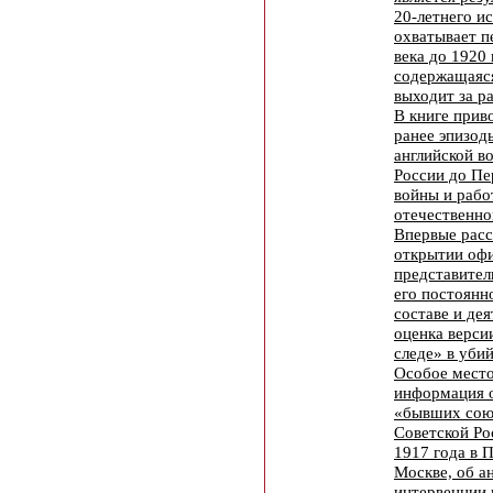
20-летнего и
охватывает п
века до 1920
содержащаяс
выходит за р
В книге прив
ранее эпизод
английской в
России до Пе
войны и рабо
отечественно
Впервые расс
открытии оф
представител
его постоян
составе и дея
оценка верси
следе» в уби
Особое место
информация 
«бывших сою
Советской Ро
1917 года в 
Москве, об а
интервенции 