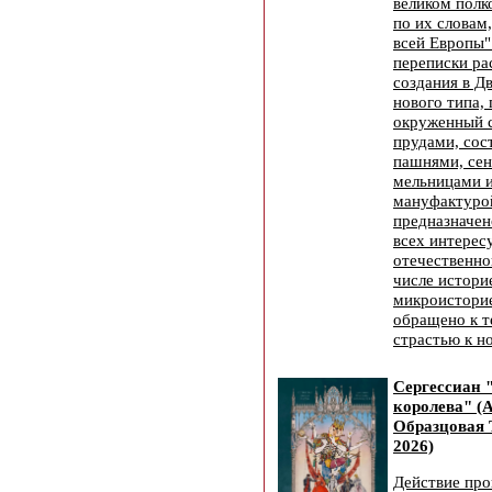
великом полк
по их словам
всей Европы"
переписки ра
создания в Д
нового типа, 
окруженный с
прудами, сос
пашнями, сен
мельницами и
мануфактуро
предназначен
всех интере
отечественно
числе истори
микроисторие
обращено к т
страстью к н
Сергессиан 
королева" (
Образцовая 
2026)
Действие про