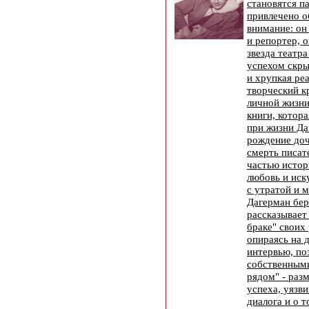
становятся п
привлечено 
внимание: он
и репортер, 
звезда театр
успехом скры
и хрупкая ре
творческий к
личной жизни
книги, котора
при жизни Да
рождение доч
смерть писат
частью истор
любовь и иск
с утратой и 
Дагерман бер
рассказывает
браке" своих
опираясь на 
интервью, по
собственными
рядом" - раз
успеха, уязв
диалога и о т