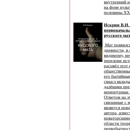
внутренний и
на фоне куль
половины XX 
Искрин В.И.
первоначал
русского мат
Мат появился
древности, и 
видимому, не
переломе ист
расцвёл этот
общественны
его бытийные
смысл вклад
далёкими пре
нецензурные
Ответом на э
связанные с 
является нов
автора, изве
новаторскими
области теор
первобытност