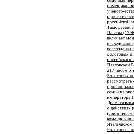
семейная пер
помещика, пи
ученого-есте
одного из ос
российской 
Тимофеевича
Павлом (1796
включает мон
исследование
воссоздана и
Болотовых и 
российского 
Павловской Р
217 писем от
Болотовых по
рассмотреть
провинциальн
семьи к ново
императора П
Драматизмом
о действиях 
(союзническо
командование
Итальянском 
Болотовы с в