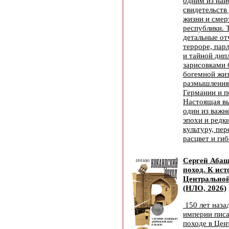
одним из наи
свидетельств
жизни и смер
республики. 
детальные от
терроре, пар
и тайной дип
зарисовками 
богемной жиз
размышления
Германии и п
Настоящая вы
один из важ
эпохи и редки
культуру, пе
расцвет и гиб
Сергей Абаш
поход. К ис
Центральной
(НЛО, 2026)
150 лет наза
империи писа
походе в Цен