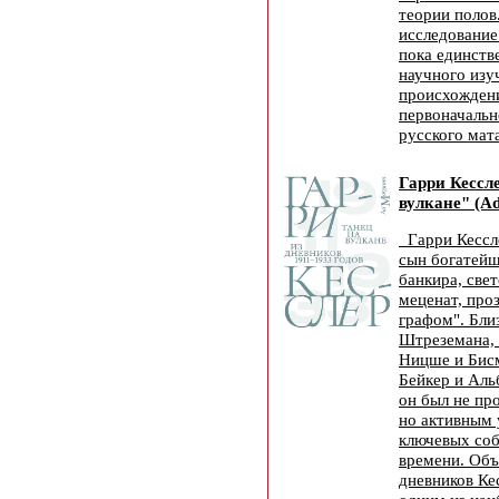
теории полов
исследование
пока единств
научного изу
происхожден
первоначальн
русского мат
Гарри Кессл
вулкане" (Ad
Гарри Кессл
сын богатейш
банкира, свет
меценат, про
графом". Бли
Штреземана,
Ницше и Бис
Бейкер и Аль
он был не пр
но активным 
ключевых соб
времени. Об
дневников Ке