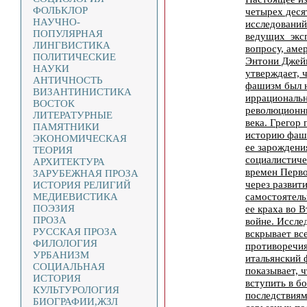
ФОЛЬКЛОР
четырех деся
НАУЧНО-
исследований
ПОПУЛЯРНАЯ
ведущих эксп
ЛИНГВИСТИКА
вопросу, аме
ПОЛИТИЧЕСКИЕ
Энтони Джейм
НАУКИ
утверждает, 
АНТИЧНОСТЬ
фашизм был н
ВИЗАНТИНИСТИКА
иррациональн
ВОСТОК
революционн
ЛИТЕРАТУРНЫЕ
века. Грегор
ПАМЯТНИКИ
историю фаши
ЭКОНОМИЧЕСКАЯ
ее зарождени
ТЕОРИЯ
социалистиче
АРХИТЕКТУРА
времен Перв
ЗАРУБЕЖНАЯ ПРОЗА
через развити
ИСТОРИЯ РЕЛИГИЙ
самостоятель
МЕДИЕВИСТИКА
ПОЭЗИЯ
ее краха во 
ПРОЗА
войне. Иссле
РУССКАЯ ПРОЗА
вскрывает вс
ФИЛОЛОГИЯ
противоречия
УРБАНИЗМ
итальянский 
СОЦИАЛЬНАЯ
показывает, 
ИСТОРИЯ
вступить в бо
КУЛЬТУРОЛОГИЯ
последствиям
БИОГРАФИИ,ЖЗЛ