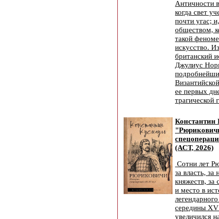
Античности в
когда свет уч
почти угас; и
обществом, к
такой феноме
искусство. И
британский 
Джулиус Норв
подробнейши
Византийской
ее первых дн
трагической 
Константин 
"Рюриковичи
спецопераци
(АСТ, 2026)
Сотни лет Р
за власть, за
княжеств, за
и место в ис
легендарного
середины XV 
увеличился на