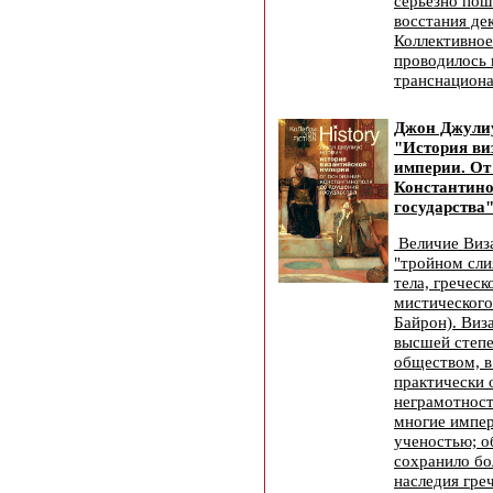
серьезно по
восстания де
Коллективное
проводилось 
транснациона
Джон Джули
"История ви
империи. От
Константино
государства"
Величие Виза
"тройном сли
тела, греческ
мистического
Байрон). Виз
высшей степ
обществом, в
практически 
неграмотност
многие импер
ученостью; о
сохранило б
наследия гре