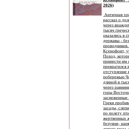
2026)
Античная хр
рассказ о до
через вражде
тысяч гречес
оказались в 
державы - бе
проводников.
Ксенофонт, у
Поход, котор
принести им с
превратился 
отступление 
побережью Че
длиной в тыс
через равнин
горы Восточ
заснеженные
Греки пробив
засады, слепн
по полету пт
жертвенных ж
безумие, нае
дикого меда,