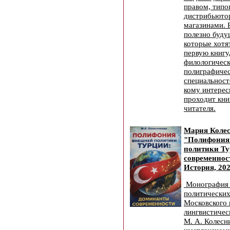
правом, типо
дистрибьюто
магазинами. 
полезно буду
которые хотя
первую книгу
филологическ
полиграфиче
специальносте
кому интерес
проходит кни
читателя.
Мария Коле
"Полифония
политики Т
современност
История, 202
Монография 
политических
Московского 
лингвистичес
М. А. Колесн