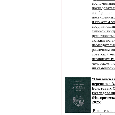
воспоминания
последовател
а собрание о
посвященных
и сюжетам эп
соединяющая 
сильной внут
целостностью
складываются
наблюдательн
различном оп
советской жи
независимым
человеком, н
ни самоирони
"Павловская
переписке А. 
Болотовых (1
Исследовани
(Историческ
2025)
В книге впер