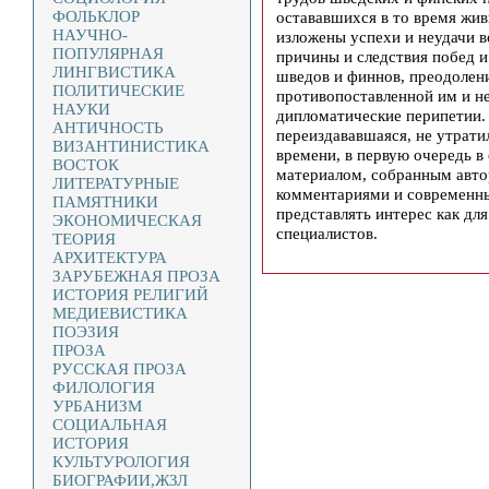
ФОЛЬКЛОР
остававшихся в то время жив
НАУЧНО-
изложены успехи и неудачи 
ПОПУЛЯРНАЯ
причины и следствия побед 
ЛИНГВИСТИКА
шведов и финнов, преодолен
ПОЛИТИЧЕСКИЕ
противопоставленной им и н
НАУКИ
дипломатические перипетии. 
АНТИЧНОСТЬ
переиздававшаяся, не утрати
ВИЗАНТИНИСТИКА
времени, в первую очередь в
ВОСТОК
материалом, собранным авт
ЛИТЕРАТУРНЫЕ
комментариями и современны
ПАМЯТНИКИ
представлять интерес как для
ЭКОНОМИЧЕСКАЯ
специалистов.
ТЕОРИЯ
АРХИТЕКТУРА
ЗАРУБЕЖНАЯ ПРОЗА
ИСТОРИЯ РЕЛИГИЙ
МЕДИЕВИСТИКА
ПОЭЗИЯ
ПРОЗА
РУССКАЯ ПРОЗА
ФИЛОЛОГИЯ
УРБАНИЗМ
СОЦИАЛЬНАЯ
ИСТОРИЯ
КУЛЬТУРОЛОГИЯ
БИОГРАФИИ,ЖЗЛ