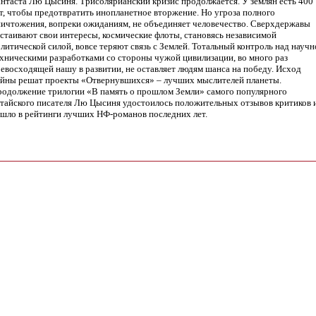
нтаста Лю Цысиня. Трисолярианский кризис продолжается. У землян есть 400
т, чтобы предотвратить инопланетное вторжение. Но угроза полного
ичтожения, вопреки ожиданиям, не объединяет человечество. Сверхдержавы
стаивают свои интересы, космические флоты, становясь независимой
литической силой, вовсе теряют связь с Землей. Тотальный контроль над научн
хническими разработками со стороны чужой цивилизации, во много раз
евосходящей нашу в развитии, не оставляет людям шанса на победу. Исход
йны решат проекты «Отвернувшихся» – лучших мыслителей планеты.
одолжение трилогии «В память о прошлом Земли» самого популярного
тайского писателя Лю Цысиня удостоилось положительных отзывов критиков 
шло в рейтинги лучших НФ-романов последних лет.