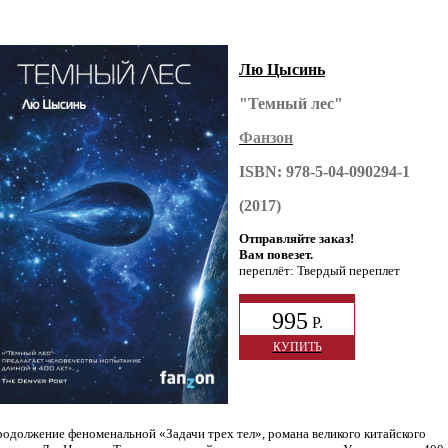
Лю Цысинь
"Темный лес"
Фанзон
ISBN: 978-5-04-090294-1
(2017)
Отправляйте заказ!
Вам повезет.
переплёт: Твердый переплет
995
Р.
КУПИТЬ
одолжение феноменальной «Задачи трех тел», романа великого китайского