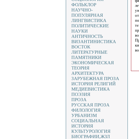
фа
ФОЛЬКЛОР
ле
НАУЧНО-
ун
ПОПУЛЯРНАЯ
от
ЛИНГВИСТИКА
по
те
ПОЛИТИЧЕСКИЕ
пр
НАУКИ
во
АНТИЧНОСТЬ
Пр
ВИЗАНТИНИСТИКА
ки
ВОСТОК
во
ЛИТЕРАТУРНЫЕ
ПАМЯТНИКИ
ЭКОНОМИЧЕСКАЯ
ТЕОРИЯ
АРХИТЕКТУРА
ЗАРУБЕЖНАЯ ПРОЗА
ИСТОРИЯ РЕЛИГИЙ
МЕДИЕВИСТИКА
ПОЭЗИЯ
ПРОЗА
РУССКАЯ ПРОЗА
ФИЛОЛОГИЯ
УРБАНИЗМ
СОЦИАЛЬНАЯ
ИСТОРИЯ
КУЛЬТУРОЛОГИЯ
БИОГРАФИИ,ЖЗЛ