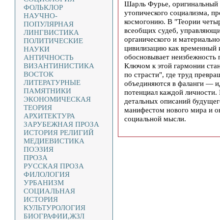
Шарль Фурье, оригинальный 
ФОЛЬКЛОР
утопического социализма, п
НАУЧНО-
космогонию. В "Теории четы
ПОПУЛЯРНАЯ
всеобщих судеб, управляющи
ЛИНГВИСТИКА
органического и материальн
ПОЛИТИЧЕСКИЕ
цивилизацию как временный 
НАУКИ
обосновывает неизбежность 
АНТИЧНОСТЬ
Ключом к этой гармонии стан
ВИЗАНТИНИСТИКА
ВОСТОК
по страсти", где труд превра
ЛИТЕРАТУРНЫЕ
объединяются в фаланги — и
ПАМЯТНИКИ
потенциал каждой личности. 
ЭКОНОМИЧЕСКАЯ
детальных описаний будущего
ТЕОРИЯ
манифестом нового мира и ок
АРХИТЕКТУРА
социальной мысли.
ЗАРУБЕЖНАЯ ПРОЗА
ИСТОРИЯ РЕЛИГИЙ
МЕДИЕВИСТИКА
ПОЭЗИЯ
ПРОЗА
РУССКАЯ ПРОЗА
ФИЛОЛОГИЯ
УРБАНИЗМ
СОЦИАЛЬНАЯ
ИСТОРИЯ
КУЛЬТУРОЛОГИЯ
БИОГРАФИИ,ЖЗЛ