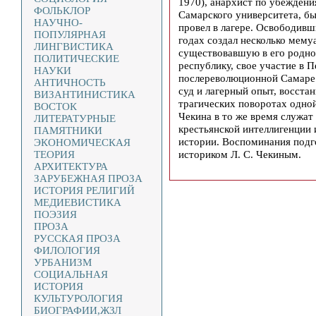
1970), анархист по убежден
ФОЛЬКЛОР
Самарского университета, бы
НАУЧНО-
провел в лагере. Освободивш
ПОПУЛЯРНАЯ
годах создал несколько мему
ЛИНГВИСТИКА
существовавшую в его родно
ПОЛИТИЧЕСКИЕ
республику, свое участие в 
НАУКИ
послереволюционной Самаре 
АНТИЧНОСТЬ
суд и лагерный опыт, восста
ВИЗАНТИНИСТИКА
трагических поворотах одной
ВОСТОК
Чекина в то же время служа
ЛИТЕРАТУРНЫЕ
крестьянской интеллигенции 
ПАМЯТНИКИ
истории. Воспоминания подго
ЭКОНОМИЧЕСКАЯ
историком Л. С. Чекиным.
ТЕОРИЯ
АРХИТЕКТУРА
ЗАРУБЕЖНАЯ ПРОЗА
ИСТОРИЯ РЕЛИГИЙ
МЕДИЕВИСТИКА
ПОЭЗИЯ
ПРОЗА
РУССКАЯ ПРОЗА
ФИЛОЛОГИЯ
УРБАНИЗМ
СОЦИАЛЬНАЯ
ИСТОРИЯ
КУЛЬТУРОЛОГИЯ
БИОГРАФИИ,ЖЗЛ