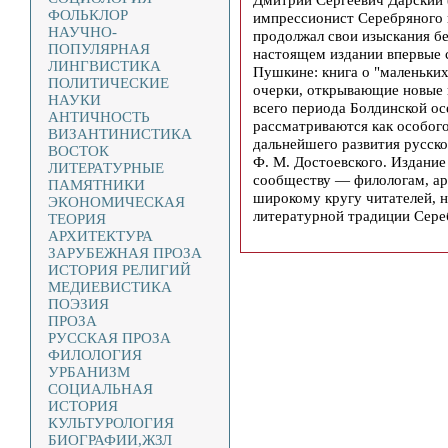
ФОЛЬКЛОР
импрессионист Серебряного в
НАУЧНО-
продолжал свои изыскания б
ПОПУЛЯРНАЯ
настоящем издании впервые 
ЛИНГВИСТИКА
Пушкине: книга о "маленьких
ПОЛИТИЧЕСКИЕ
очерки, открывающие новые 
НАУКИ
всего периода Болдинской ос
АНТИЧНОСТЬ
рассматриваются как особого
ВИЗАНТИНИСТИКА
дальнейшего развития русско
ВОСТОК
Ф. М. Достоевского. Издание
ЛИТЕРАТУРНЫЕ
сообществу — филологам, ар
ПАМЯТНИКИ
широкому кругу читателей, 
ЭКОНОМИЧЕСКАЯ
литературной традиции Сере
ТЕОРИЯ
АРХИТЕКТУРА
ЗАРУБЕЖНАЯ ПРОЗА
ИСТОРИЯ РЕЛИГИЙ
МЕДИЕВИСТИКА
ПОЭЗИЯ
ПРОЗА
РУССКАЯ ПРОЗА
ФИЛОЛОГИЯ
УРБАНИЗМ
СОЦИАЛЬНАЯ
ИСТОРИЯ
КУЛЬТУРОЛОГИЯ
БИОГРАФИИ,ЖЗЛ