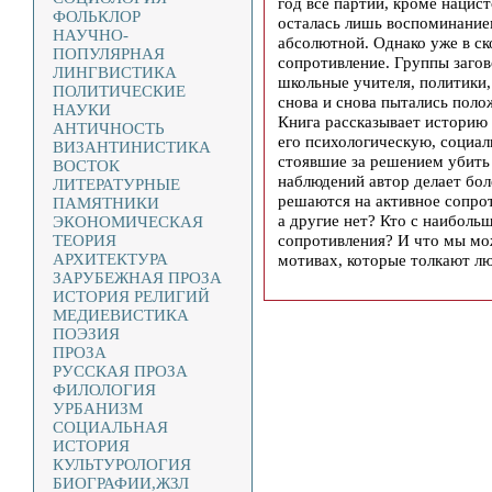
год все партии, кроме нацис
ФОЛЬКЛОР
осталась лишь воспоминанием,
НАУЧНО-
абсолютной. Однако уже в с
ПОПУЛЯРНАЯ
сопротивление. Группы загов
ЛИНГВИСТИКА
школьные учителя, политики,
ПОЛИТИЧЕСКИЕ
снова и снова пытались пол
НАУКИ
Книга рассказывает историю 
АНТИЧНОСТЬ
его психологическую, социа
ВИЗАНТИНИСТИКА
стоявшие за решением убить
ВОСТОК
наблюдений автор делает бо
ЛИТЕРАТУРНЫЕ
решаются на активное сопрот
ПАМЯТНИКИ
а другие нет? Кто с наиболь
ЭКОНОМИЧЕСКАЯ
сопротивления? И что мы мо
ТЕОРИЯ
АРХИТЕКТУРА
мотивах, которые толкают лю
ЗАРУБЕЖНАЯ ПРОЗА
ИСТОРИЯ РЕЛИГИЙ
МЕДИЕВИСТИКА
ПОЭЗИЯ
ПРОЗА
РУССКАЯ ПРОЗА
ФИЛОЛОГИЯ
УРБАНИЗМ
СОЦИАЛЬНАЯ
ИСТОРИЯ
КУЛЬТУРОЛОГИЯ
БИОГРАФИИ,ЖЗЛ