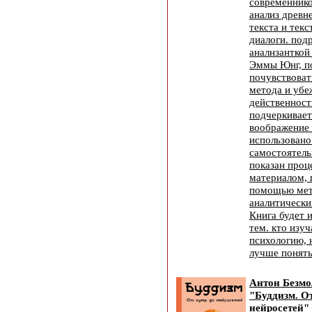
современник
анализ древн
текста и текс
диалоги. под
аналнзанткой
Эммы Юнг, п
почувствоват
метода и убе
действенност
подчеркивает
воображение
использовано
самостоятель
показан проц
материалом, 
помощью мет
аналитически
Книга будет 
тем. кто изу
психологию, н
лучше понять
Антон Безм
"Буддизм. От
нейросетей" 