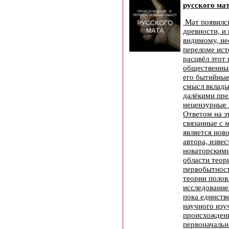
русского мат
Мат появился
древности, и 
видимому, не
переломе ист
расцвёл этот
общественны
его бытийные
смысл вклад
далёкими пре
нецензурные
Ответом на э
связанные с 
является нов
автора, изве
новаторскими
области теор
первобытност
теории полов
исследование
пока единств
научного изу
происхожден
первоначальн