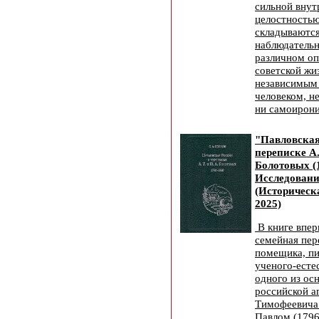
сильной внут
целостностью
складываются
наблюдательн
различном оп
советской жи
независимым
человеком, н
ни самоирони
"Павловская
переписке А. 
Болотовых (1
Исследовани
(Историческ
2025)
В книге впер
семейная пер
помещика, пи
ученого-есте
одного из ос
российской 
Тимофеевича
Павлом (1796