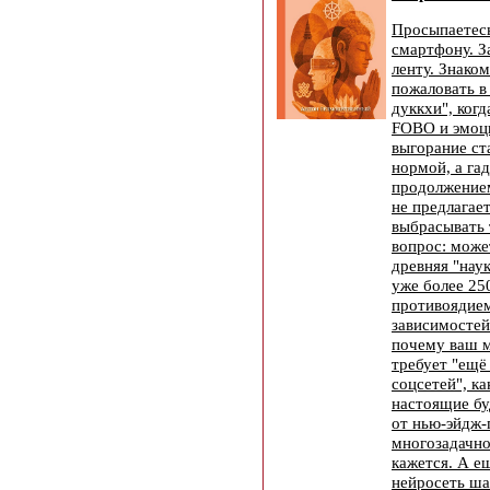
Просыпаетесь 
смартфону. З
ленту. Знако
пожаловать в
дуккхи", ког
FOBO и эмоц
выгорание ст
нормой, а г
продолжением
не предлагает
выбрасывать 
вопрос: може
древняя "наук
уже более 250
противоядие
зависимостей
почему ваш м
требует "ещё
соцсетей", ка
настоящие бу
от нью-эйдж-
многозадачно
кажется. А ещ
нейросеть ша