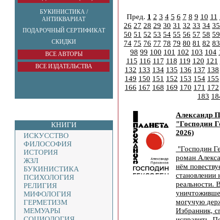
БУКИНИСТИКА /
Пред.
1
2
3
4
5
6
7
8
9
10
11
АНТИКВАРИАТ
26
27
28
29
30
31
32
33
34
35
ПОДАРОЧНЫЙ СЕРТИФИКАТ
50
51
52
53
54
55
56
57
58
59
СКИДКИ
74
75
76
77
78
79
80
81
82
83
98
99
100
101
102
103
104
ВСЕ АВТОРЫ
115
116
117
118
119
120
121
ВСЕ ИЗДАТЕЛЬСТВА
132
133
134
135
136
137
138
149
150
151
152
153
154
155
166
167
168
169
170
171
172
183
18
Александр 
"Господин Г
КНИГИ
2026)
ИСКУССТВО
ФИЛОСОФИЯ
"Господин Ге
ИСТОРИЯ
роман Алекса
ЖЗЛ
нём повеству
БУКИНИСТИКА
становлении 
ПСИХОЛОГИЯ
реальности. 
РЕЛИГИЯ
уничтоживше
МИФОЛОГИЯ
могучую держ
ГЕРМЕТИЗМ
Избранник, с
МЕМУАРЫ
СОЦИОЛОГИЯ
исправить. П