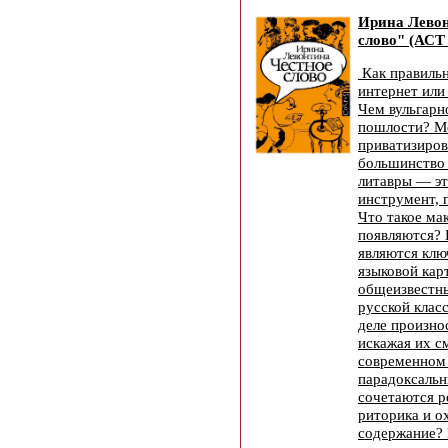
Ирина Левон
слово" (АСТ
Как правильн
интернет или
Чем вульгарн
пошлости? Мо
приватизиров
большинство 
литавры — э
инструмент, 
Что такое ма
появляются? 
являются клю
языковой кар
общеизвестны
русской клас
деле произно
искажая их с
современном 
парадоксаль
сочетаются 
риторика и о
содержание?