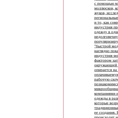
с помощью мх
моллюсков, к
жуков, иссле
региональные
и то, как сов
индустрия пр
одежду в одн
недолговечн
популяризир
"быстрой мод
наглядно пока
индустрия мо
фактором заг
окружающей с
опирается на
оплачиваему
рабочую силу
познакомимся
микрообщина
компаниями 
одежды в раз
которые воз
традиционны
ее создания.
происходит не