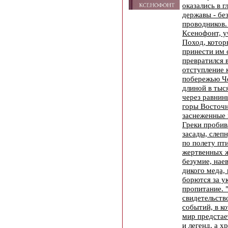
оказались в 
державы - бе
проводников.
Ксенофонт, у
Поход, котор
принести им с
превратился 
отступление 
побережью Че
длиной в тыс
через равнин
горы Восточ
заснеженные
Греки пробив
засады, слепн
по полету пт
жертвенных ж
безумие, нае
дикого меда,
борются за у
пропитание. 
свидетельств
событий, в к
мир предстае
и легенд, а 