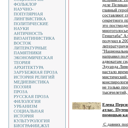
ФОЛЬКЛОР
деле Пеликан
НАУЧНО-
главный геро
ПОПУЛЯРНАЯ
составляют г
ЛИНГВИСТИКА
секретного п
ПОЛИТИЧЕСКИЕ
это постмоде
НАУКИ
многоголосье
АНТИЧНОСТЬ
Генштаба" А
ВИЗАНТИНИСТИКА
получил в 20
ВОСТОК
литературну
ЛИТЕРАТУРНЫЕ
"Национальны
ПАМЯТНИКИ
направил пол
ЭКОНОМИЧЕСКАЯ
адвокатам си
ТЕОРИЯ
Эдуарда Лимо
АРХИТЕКТУРА
настало врем
ЗАРУБЕЖНАЯ ПРОЗА
мистический 
ИСТОРИЯ РЕЛИГИЙ
конспирологи
МЕДИЕВИСТИКА
ПОЭЗИЯ
не только про
ПРОЗА
тысячелетий,
РУССКАЯ ПРОЗА
ФИЛОЛОГИЯ
Елена Перс
УРБАНИЗМ
атлас. Путеш
СОЦИАЛЬНАЯ
помощью кар
ИСТОРИЯ
КУЛЬТУРОЛОГИЯ
С давних пор
БИОГРАФИИ,ЖЗЛ