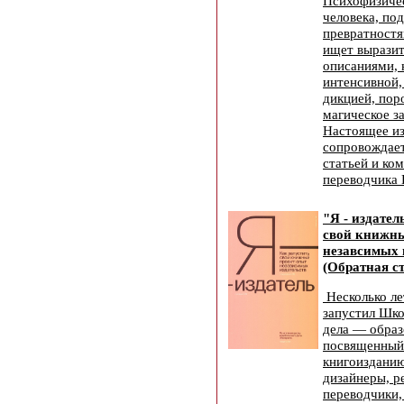
Психофизиче
человека, по
превратностя
ищет выразит
описаниями, 
интенсивной,
дикцией, пор
магическое з
Настоящее и
сопровождает
статьей и ко
переводчика
"Я - издател
свой книжны
незавсимых 
(Обратная ст
Несколько ле
запустил Шко
дела — образ
посвященный
книгоизданию
дизайнеры, р
переводчики,