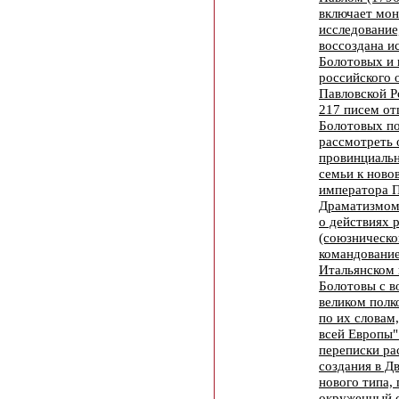
включает мон
исследование
воссоздана и
Болотовых и 
российского 
Павловской Р
217 писем от
Болотовых по
рассмотреть
провинциальн
семьи к ново
императора П
Драматизмом
о действиях 
(союзническо
командование
Итальянском 
Болотовы с в
великом полк
по их словам
всей Европы"
переписки ра
создания в Д
нового типа, 
окруженный с