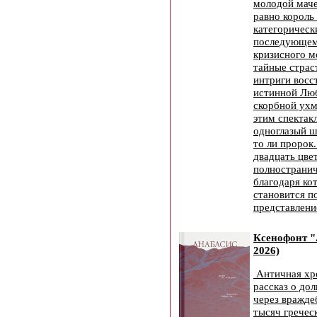
молодой маче
равно король
категорическ
последующем
кризисного м
тайные страс
интриги восс
истинной Люб
скорбной ухм
этим спектак
одноглазый ш
то ли пророк
двадцать цве
полнострани
благодаря ко
становится 
представлени
Ксенофонт "
2026)
Античная хр
рассказ о до
через вражде
тысяч гречес