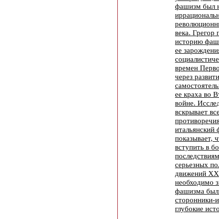
фашизм был н
иррациональн
революционн
века. Грегор
историю фаши
ее зарождени
социалистиче
времен Перв
через развити
самостоятель
ее краха во 
войне. Иссле
вскрывает вс
противоречия
итальянский 
показывает, 
вступить в бо
последствиям
серьезных по
движений XX 
необходимо з
фашизма были
сторонники-и
глубокие ист