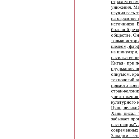
страхом возм
унижения. М
изучил весь э
на огромное 
источников. 
большой резо
обществе. Он
только истор
шелком, фарф
на шинуазри,
насильственн
Китая» при 
одурманивани
опиумом, кра
технологий в
прямого воен
стран-колони
уничтожения 
культурного 
Цянь, велики
Хань, писал: 
забывает про
настоящим". 
современных
Западом – эт