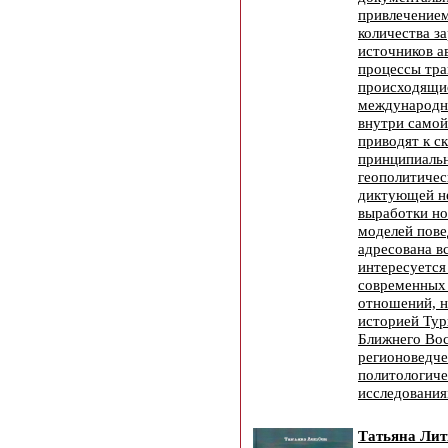
привлечение
количества з
источников а
процессы тр
происходящие
международно
внутри самой
приводят к с
принципиаль
геополитичес
диктующей н
выработки но
моделей пове
адресована в
интересуется
современных
отношений, н
историей Тур
Ближнего Вос
регионоведче
политологич
исследования
Татьяна Ли