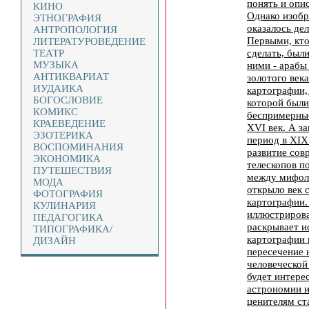
понять и опи
КИНО
Однако изобр
ЭТНОГРАФИЯ
оказалось де
АНТРОПОЛОГИЯ
Первыми, кто
ЛИТЕРАТУРОВЕДЕНИЕ
сделать, были
ТЕАТР
МУЗЫКА
ними - арабы
АНТИКВАРИАТ
золотого век
ИУДАИКА
картографии,
БОГОСЛОВИЕ
которой были
КОМИКС
беспримерные
КРАЕВЕДЕНИЕ
XVI век. А з
ЭЗОТЕРИКА
период в XIX 
ВОСПОМИНАНИЯ
развитие сов
ЭКОНОМИКА
телескопов п
ПУТЕШЕСТВИЯ
между мифоло
МОДА
открыло век 
ФОТОГРАФИЯ
картографии.
КУЛИНАРИЯ
иллюстрирова
ПЕДАГОГИКА
раскрывает и
ТИПОГРАФИКА/
картографии 
ДИЗАЙН
пересечение 
человеческой
будет интере
астрономии и
ценителям ст