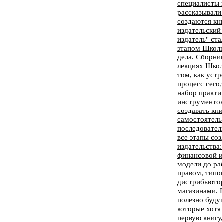
специалисты 
рассказывали 
создаются кн
издательский 
издатель" ст
этапом Школы
дела. Сборни
лекциях Школ
том, как уст
процесс сегод
набор практи
инструментов
создавать кн
самостоятель
последовател
все этапы со
издательства
финансовой 
модели до ра
правом, типо
дистрибьюто
магазинами. 
полезно буду
которые хотя
первую книгу