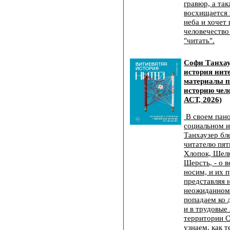
гравюр, а так
восхищается 
неба и хочет 
человечество
"читать".
Софи Танхау
история нит
материалы п
историю чел
АСТ, 2026)
В своем пан
социальном 
Танхаузер бл
читателю пят
Хлопок, Шелк
Шерсть, - о 
носим, и их 
представляя 
неожиданном 
попадаем ко 
и в трудовые 
территории 
узнаем, как 