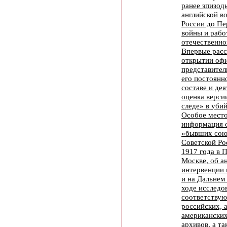
ранее эпизод
английской в
России до Пе
войны и рабо
отечественно
Впервые расс
открытии оф
представител
его постоян
составе и дея
оценка верси
следе» в уби
Особое место
информация 
«бывших сою
Советской Ро
1917 года в 
Москве, об а
интервенции 
и на Дальнем
ходе исследо
соответству
российских, 
американских
архивов, а т