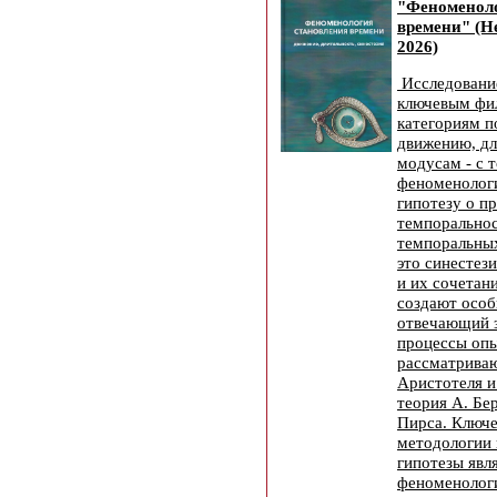
"Феноменоло
времени" (Н
2026)
Исследовани
ключевым фи
категориям п
движению, дл
модусам - с 
феноменолог
гипотезу о п
темпоральнос
темпоральных
это синестез
и их сочетан
создают особ
отвечающий з
процессы опы
рассматриваю
Аристотеля и
теория А. Бе
Пирса. Ключе
методологии 
гипотезы явл
феноменологи