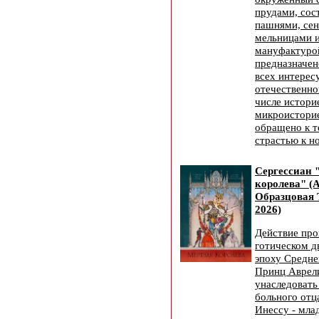
прудами, сос
пашнями, сен
мельницами и
мануфактуро
предназначен
всех интере
отечественно
числе истори
микроисторие
обращено к т
страстью к н
Сергессиан 
королева" (
Образцовая 
2026)
Действие про
готическом д
эпоху Средне
Принц Аврел
унаследовать
больного отц
Инессу - мла