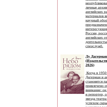
неопубликов
личные архи
английских р
материалов в
научный обор
предназначен
интересующи
России, росс
английских о
деятельност
спецслужб.
Лу Дагерман
(Издательст
2026)
Когда в 1950
Дагерман и а
становятся п
привлечено 
внимание: он
и репортер, 
звезда театр
успехом скры