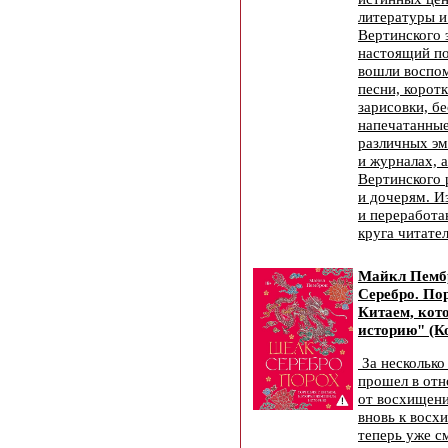
литературы и
Вертинского э
настоящий по
вошли воспом
песни, коротк
зарисовки, б
напечатанные
различных эм
и журналах, а
Вертинского 
и дочерям. И
и переработа
круга читател
Майкл Пемб
Серебро. Пор
Китаем, кот
историю" (К
За несколько
прошел в отн
от восхищени
вновь к восх
теперь уже 