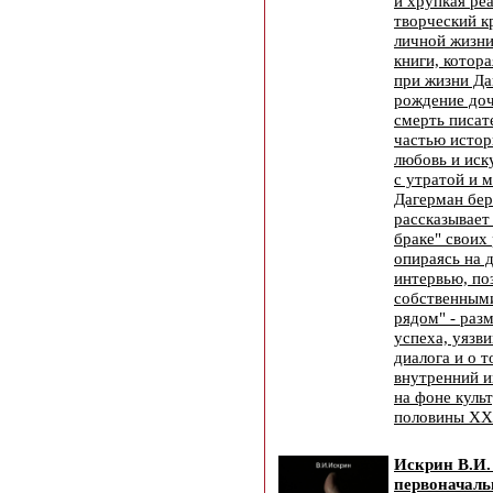
и хрупкая ре
творческий к
личной жизни
книги, котора
при жизни Да
рождение доч
смерть писат
частью истор
любовь и иск
с утратой и 
Дагерман бер
рассказывает
браке" своих
опираясь на 
интервью, по
собственными
рядом" - раз
успеха, уязв
диалога и о т
внутренний и
на фоне куль
половины XX 
Искрин В.И.
первоначал