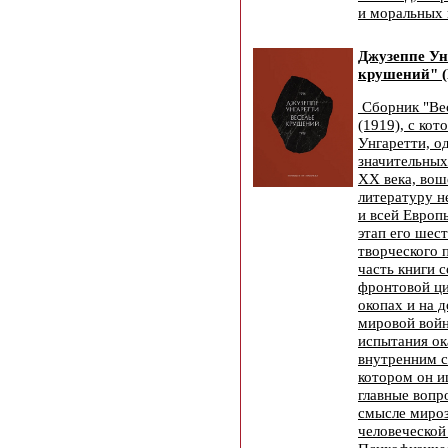
и моральных 
Джузеппе Ун
крушений" (
Сборник "Ве
(1919), с ко
Унгаретти, о
значительных
XX века, вош
литературу н
и всей Европ
этап его шес
творческого 
часть книги с
фронтовой ци
окопах и на 
мировой вой
испытания ок
внутренним с
котором он и
главные вопро
смысле мироз
человеческой