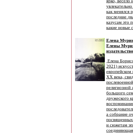
ярко, весело 
увлекательно
как менялся р
последние два
казусам это 
какие новые 
Елена Мури
Елены Мури
издательство
Елена Борис
2021) искусст
европейском 
XX века, сви
послевоенной
религиозной 
большого сем
дружеского к
воспоминания
последовател
а собрание о
посвященных
и сюжетам эп
соединяющая 