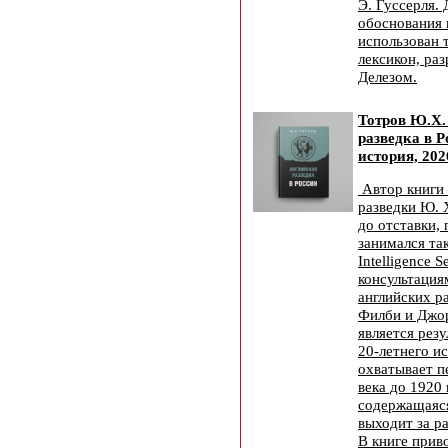
Э. Гуссерля.
обоснования 
использован 
лексикон, ра
Делезом.
Тотров Ю.Х.
разведка в Р
история, 202
Автор книги
разведки Ю. 
до отставки,
занимался та
Intelligence S
консультаци
английских р
Филби и Джор
является рез
20-летнего и
охватывает п
века до 1920
содержащаяс
выходит за р
В книге прив