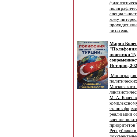
филологическ
полиграфиче
специальносте
кому интерес
проходит кни
читателя.
Мария Коле
"Полифония
политики Т
современност
История, 202
Монография 
политических
Московского 
лингвистичес
М. А. Колесн
комплексном
этапов форми
реализации о
внешнеполит
приоритетов 
Республики в
документальн