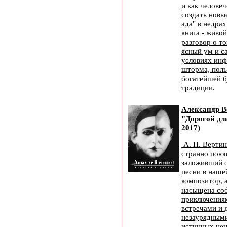
и как челове
создать новы
ада" в недра
книга - живо
разговор о то
ясный ум и с
условиях ин
шторма, поль
богатейшей б
традиции.
Александр В
"Дорогой дли
2017)
А. Н. Вертинс
странно пою
заложивший о
песни в наше
композитор, 
насыщена со
приключениям
встречами и 
незаурядными
истинных це