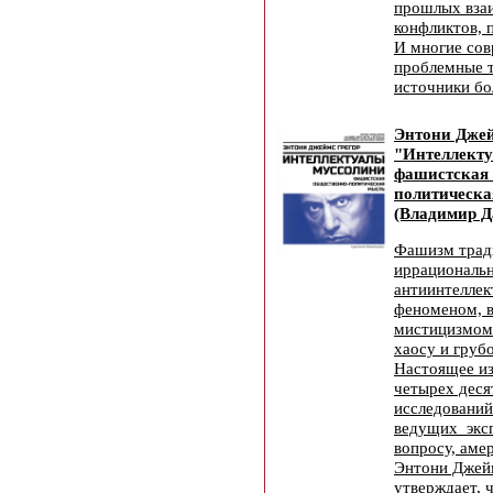
прошлых вза
конфликтов, 
И многие со
проблемные т
источники бо
Энтони Джей
"Интеллект
фашистская 
политическа
(Владимир Д
Фашизм трад
иррациональ
антиинтелле
феноменом, 
мистицизмом
хаосу и груб
Настоящее из
четырех деся
исследований
ведущих эксп
вопросу, аме
Энтони Джейм
утверждает, 