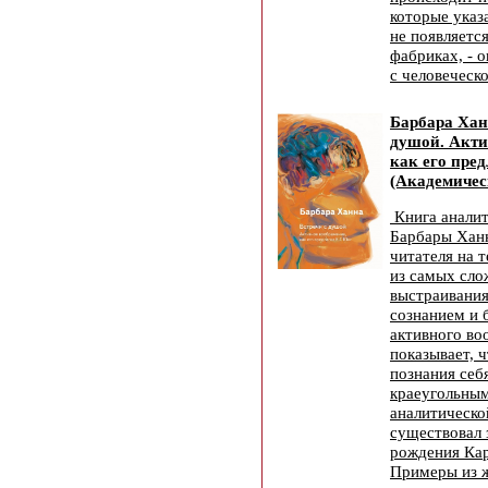
которые указа
не появляется
фабриках, - о
с человеческ
Барбара Хан
душой. Акти
как его пре
(Академичес
Книга аналит
Барбары Хан
читателя на 
из самых сл
выстраивания
сознанием и 
активного во
показывает, ч
познания себ
краеугольны
аналитическо
существовал 
рождения Кар
Примеры из 