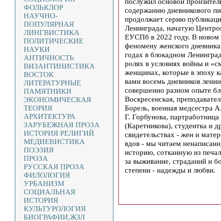
послужил основой пронзител
ФОЛЬКЛОР
содержанию дневникового пи
НАУЧНО-
продолжает серию публикаци
ПОПУЛЯРНАЯ
Ленинграда, начатую Центро
ЛИНГВИСТИКА
ЕУСПб в 2022 году. В новом
ПОЛИТИЧЕСКИЕ
феномену женского дневника
НАУКИ
годах в блокадном Ленингра
АНТИЧНОСТЬ
ролях в условиях войны и «с
ВИЗАНТИНИСТИКА
женщинах, которые в эпоху к
ВОСТОК
вами восемь дневников ленин
ЛИТЕРАТУРНЫЕ
совершенно разном опыте бло
ПАМЯТНИКИ
Воскресенская, преподавател
ЭКОНОМИЧЕСКАЯ
Борель, военная медсестра А
ТЕОРИЯ
АРХИТЕКТУРА
Г. Горбунова, партработница
ЗАРУБЕЖНАЯ ПРОЗА
(Каретникова), студентка и 
ИСТОРИЯ РЕЛИГИЙ
свидетельствах - жен и матер
МЕДИЕВИСТИКА
вдов - мы читаем ненаписан
ПОЭЗИЯ
историю, сотканную из печал
ПРОЗА
за выживание, страданий и б
РУССКАЯ ПРОЗА
степени - надежды и любви.
ФИЛОЛОГИЯ
УРБАНИЗМ
СОЦИАЛЬНАЯ
ИСТОРИЯ
КУЛЬТУРОЛОГИЯ
БИОГРАФИИ,ЖЗЛ