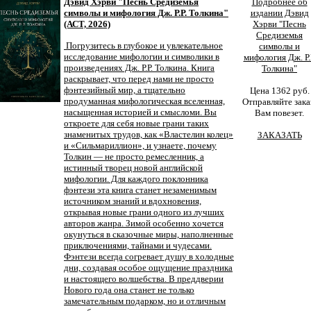
Дэвид Хэрви "Песнь Средиземья
Подробнее об
символы и мифология Дж. Р.Р. Толкина"
издании Дэвид
(АСТ, 2026)
Хэрви "Песнь
Средиземья
Погрузитесь в глубокое и увлекательное
символы и
исследование мифологии и символики в
мифология Дж. Р.
произведениях Дж. Р.Р. Толкина. Книга
Толкина"
раскрывает, что перед нами не просто
фэнтезийный мир, а тщательно
Цена 1362 руб.
продуманная мифологическая вселенная,
Отправляйте зака
насыщенная историей и смысломи. Вы
Вам повезет.
откроете для себя новые грани таких
знаменитых трудов, как «Властелин колец»
ЗАКАЗАТЬ
и «Сильмариллион», и узнаете, почему
Толкин — не просто ремесленник, а
истинный творец новой английской
мифологии. Для каждого поклонника
фэнтези эта книга станет незаменимым
источником знаний и вдохновения,
открывая новые грани одного из лучших
авторов жанра. Зимой особенно хочется
окунуться в сказочные миры, наполненные
приключениями, тайнами и чудесами.
Фэнтези всегда согревает душу в холодные
дни, создавая особое ощущение праздника
и настоящего волшебства. В преддверии
Нового года она станет не только
замечательным подарком, но и отличным