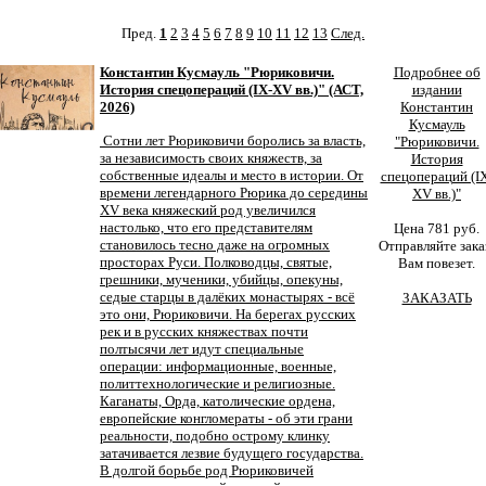
Пред.
1
2
3
4
5
6
7
8
9
10
11
12
13
След.
Константин Кусмауль "Рюриковичи.
Подробнее об
История спецопераций (IX-XV вв.)" (АСТ,
издании
2026)
Константин
Кусмауль
Сотни лет Рюриковичи боролись за власть,
"Рюриковичи.
за независимость своих княжеств, за
История
собственные идеалы и место в истории. От
спецопераций (I
времени легендарного Рюрика до середины
XV вв.)"
XV века княжеский род увеличился
настолько, что его представителям
Цена 781 руб.
становилось тесно даже на огромных
Отправляйте зака
просторах Руси. Полководцы, святые,
Вам повезет.
грешники, мученики, убийцы, опекуны,
седые старцы в далёких монастырях - всё
ЗАКАЗАТЬ
это они, Рюриковичи. На берегах русских
рек и в русских княжествах почти
полтысячи лет идут специальные
операции: информационные, военные,
политтехнологические и религиозные.
Каганаты, Орда, католические ордена,
европейские конгломераты - об эти грани
реальности, подобно острому клинку
затачивается лезвие будущего государства.
В долгой борьбе род Рюриковичей