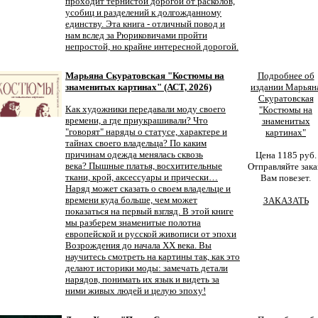
проходит тернистой дорогой от расколов,
усобиц и разделений к долгожданному
единству. Эта книга - отличный повод и
нам вслед за Рюриковичами пройти
непростой, но крайне интересной дорогой.
Марьяна Скуратовская "Костюмы на
Подробнее об
знаменитых картинах" (АСТ, 2026)
издании Марьян
Скуратовская
Как художники передавали моду своего
"Костюмы на
времени, а где приукрашивали? Что
знаменитых
"говорят" наряды о статусе, характере и
картинах"
тайнах своего владельца? По каким
причинам одежда менялась сквозь
Цена 1185 руб.
века? Пышные платья, восхитительные
Отправляйте зака
ткани, крой, аксессуары и прически…
Вам повезет.
Наряд может сказать о своем владельце и
времени куда больше, чем может
ЗАКАЗАТЬ
показаться на первый взгляд. В этой книге
мы разберем знаменитые полотна
европейской и русской живописи от эпохи
Возрождения до начала XX века. Вы
научитесь смотреть на картины так, как это
делают историки моды: замечать детали
нарядов, понимать их язык и видеть за
ними живых людей и целую эпоху!