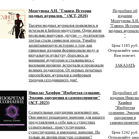
Моргунова А.Н. "Глянец. История
Подробнее об
модных журналов. " (АСТ, 2026)
издании
Моргунова А.Н.
Тысячи модных журналов появлялись и
"Глянец. Истори
исчезали в fashion-индустрии. Одни жили
модных журнало
несколько выпусков, другие — десятилетия,
"
третьи стали символом эпохи. Узнайте
захватывающую историю о том, как
Цена 1185 руб.
глянцевые издания формировали моду и
Отправляйте зака
визуальную культуру, боролись за
Вам повезет.
внимание аудитории и сталкивались с
вызовами времени, встречали и провожали
ЗАКАЗАТЬ
великих редакторов. От первых печатных
европейских журналов к цифровым
трендам сегодняшнего дня!
Николас Хамфри "Изобретая сознание.
Подробнее об
Эмоции, ощущения и самовосприятие"
издании Никола
(АСТ, 2025)
Хамфри
"Изобретая
Сознательные ощущения заземляют нас.
сознание. Эмоци
Они имеют решающее значение для нашего
ощущения и
представления о себе как о существах
самовосприятие
сознательных: присутствующих,
существующих и имеющих значение. Но
Цена 1242 руб.
только ли людям присуще сознание?
Отправляйте зака