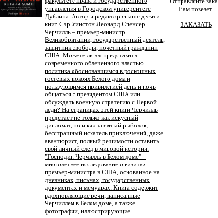
факультете права и государственного
Отправляйте зака
управления в Городском университете
Вам повезет.
Дублина. Автор и редактор свыше десяти
книг. Cэр Уинстон Леонард Спенсер
ЗАКАЗАТЬ
Черчилль – премьер-министр
Великобритании, государственный деятель,
защитник свободы, почетный гражданин
США. Можете ли вы представить
современного облеченного властью
политика обосновавшимся в роскошных
гостевых покоях Белого дома и
пользующимся привилегией день и ночь
общаться с президентом США или
обсуждать военную стратегию с Первой
леди? На страницах этой книги Черчилль
предстает не только как искусный
дипломат, но и как завзятый рыболов,
бесстрашный искатель приключений, даже
авантюрист, полный решимости оставить
свой личный след в мировой истории.
"Господин Черчилль в Белом доме" –
многолетнее исследование о визитах
премьер-министра в США, основанное на
дневниках, письмах, государственных
документах и мемуарах. Книга содержит
вдохновляющие речи, написанные
Черчиллем в Белом доме, а также
фотографии, иллюстрирующие