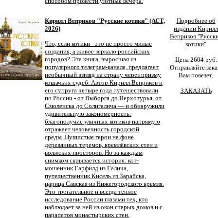
способом провести уютные вечера.
Кирилл Веприков "Русские котики" (АСТ,
Подробнее об
2026)
издании Кирилл
Веприков "Русск
Что, если котики - это не просто милые
котики"
создания, а живое зеркало российских
городов? Эта книга, выросшая из
Цена 2604 руб.
популярного телеграм-канала, предлагает
Отправляйте зака
необычный взгляд на страну через призму
Вам повезет.
кошачьих судеб. Автор Кирилл Веприков и
его супруга четыре года путешествовали
ЗАКАЗАТЬ
по России - от Выборга до Верхотурья, от
Смоленска до Солигалича — и обнаружили
удивительную закономерность:
благополучие уличных котиков напрямую
отражает человечность городской
среды. Пушистые герои на фоне
деревянных теремов, кремлёвских стен и
волжских просторов. Но за каждым
снимком скрывается история: кот-
мошенник Гарфилд из Галича,
путешественник Кисель из Зарайска,
царица Савская из Нижегородского кремля.
Это трогательное и всегда теплое
исследование России глазами тех, кто
наблюдает за ней из окон старых домов и с
парапетов монастырских стен.