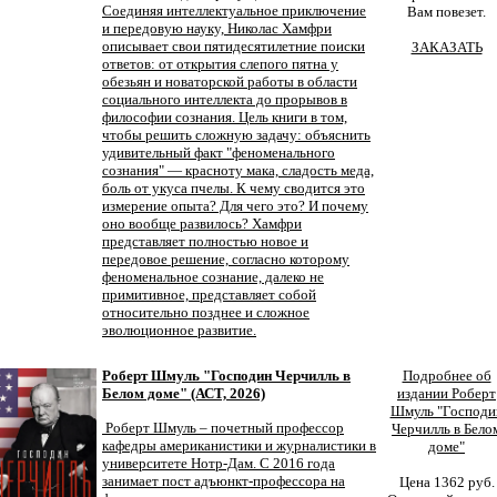
Соединяя интеллектуальное приключение
Вам повезет.
и передовую науку, Николас Хамфри
описывает свои пятидесятилетние поиски
ЗАКАЗАТЬ
ответов: от открытия слепого пятна у
обезьян и новаторской работы в области
социального интеллекта до прорывов в
философии сознания. Цель книги в том,
чтобы решить сложную задачу: объяснить
удивительный факт "феноменального
сознания" — красноту мака, сладость меда,
боль от укуса пчелы. К чему сводится это
измерение опыта? Для чего это? И почему
оно вообще развилось? Хамфри
представляет полностью новое и
передовое решение, согласно которому
феноменальное сознание, далеко не
примитивное, представляет собой
относительно позднее и сложное
эволюционное развитие.
Роберт Шмуль "Господин Черчилль в
Подробнее об
Белом доме" (АСТ, 2026)
издании Роберт
Шмуль "Господи
Роберт Шмуль – почетный профессор
Черчилль в Бело
кафедры американистики и журналистики в
доме"
университете Нотр-Дам. С 2016 года
занимает пост адъюнкт-профессора на
Цена 1362 руб.