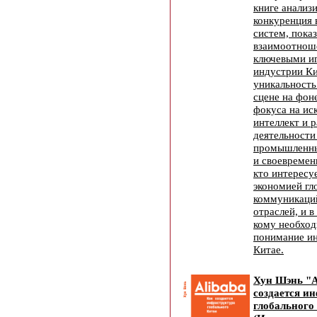
книге анализ
конкуренция 
систем, пока
взаимоотнош
ключевыми иг
индустрии Ки
уникальность
сцене на фон
фокуса на ис
интеллект и 
деятельности
промышленны
и своевремен
кто интересу
экономией гл
коммуникаци
отраслей, и в
кому необход
понимание ин
Китае.
Хун Шэнь "A
создается и
глобального