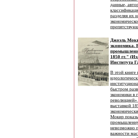
данные, авто
классификаци
разделяя их 
экономическо
препятствующ
Джоэль Мок
экономика. 
промышленн
1850 гг." (И
Института Г
В этой книге
идеологическ
институциона
быстром разв
экономики в 
революцией»
выставкой 18
экономически
Мокир показы
промышленн
невозможно п
важности ма