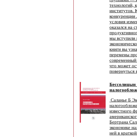
технологий, к
институтов. 
конкуренции 
условия изме
оказался на с
продуктивног
мы вступили 
экономическо
книги вы узна
перемены пр
современный 
что может ос
повернуться 
Бессолицын
налогооблож
Саланье Б Э
налогооблож
известного ф
американског
Бертрана Сал
экономике на
ней в кратко