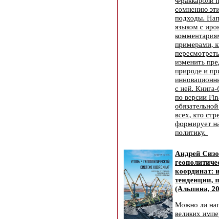
Фраккароли 
сомнению эт
подходы. На
языком с ир
комментария
примерами, к
пересмотреть
изменить пре
природе и пр
инновационны
с ней. Книга-
по версии Fin
обязательной
всех, кто стр
формирует н
политику.
Андрей Сизо
геополитиче
координат: и
тенденции, 
(Альпина, 20
Можно ли на
великих импе