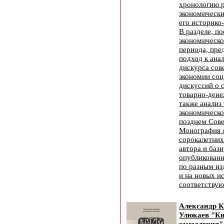
хронологию р
экономически
его историко
В разделе, п
экономическо
периода, пре
подход к ана
дискурса сов
экономии соц
дискуссий о 
товарно-дене
также анализ
экономическо
позднем Сове
Монография 
сорокалетних
автора и бази
опубликованн
по разным из
и на новых и
соответствую
Александр К
Улюкаев "Ки
замедления"