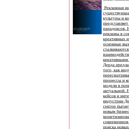
Рекламная ин
существующая
культуры и к
представляет
парадоксов. 
рекламы в с
креативных и
основные выз
сталкиваются
взаимодейств
креативными 
Дерда предла
того, как ин
пересматрива
процессы и к
модели в поп
актуальной. 
кейсов и инт
индустрии Де
сектор пытае
новым бизнес
монетизирова
современном
поиска новых