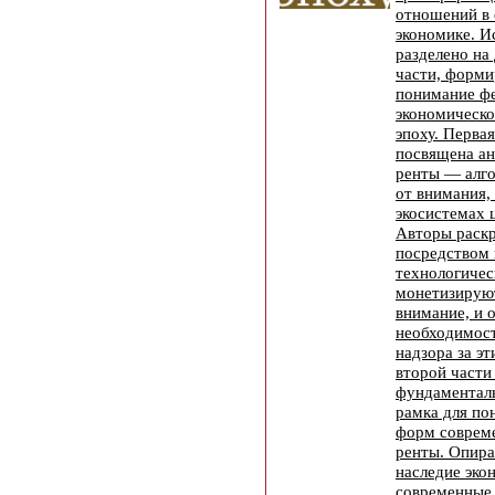
отношений в
экономике. И
разделено на
части, форм
понимание ф
экономическо
эпоху. Первая
посвящена ан
ренты — алг
от внимания,
экосистемах 
Авторы раск
посредством
технологичес
монетизируют
внимание, и 
необходимост
надзора за э
второй части
фундаменталь
рамка для по
форм соврем
ренты. Опира
наследие эко
современные