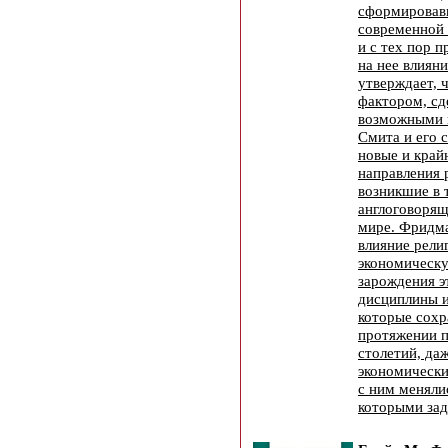
сформировав
современной 
и с тех пор 
на нее влиян
утверждает, 
фактором, с
возможными 
Смита и его 
новые и край
направления 
возникшие в 
англоговорящ
мире. Фридма
влияние рели
экономическ
зарождения э
дисциплины и
которые сохр
протяжении 
столетий, да
экономически
с ним меняли
которыми зад