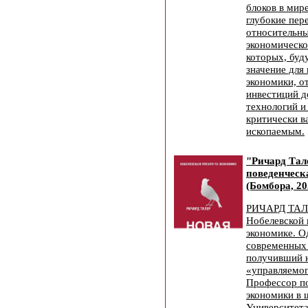
блоков в мир
глубокие пер
относительны
экономическо
которых, бу
значение для
экономики, о
инвестиций д
технологий и
критически 
ископаемым.
"Ричард Тал
поведенческ
(Бомбора, 20
РИЧАРД ТАЛЕ
Нобелевской 
экономике. О
современных 
получивший н
«управляемог
Профессор по
экономики в 
Университета