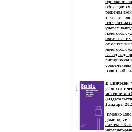
одновременно
обсуждается 
решения экон
также основ
построения н
учетом вывод
налогообложе
охватывает м
от основных 
налогооблож
выводов до р
эмпирических
современных 
налоговой по
Ё Синчжон "
геополитиче
интернета в
(Издательст
Гайдара, 202
Именно Baidu
доминирует н
систем в Ки
интернет-рын