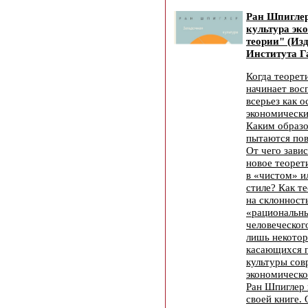
Ран Шпиглер
культура эк
теории" (Из
Института Г
Когда теорет
начинает вос
всерьез как о
экономическ
Каким образо
пытаются пов
От чего зави
новое теорет
в «чистом» и
стиле? Как т
на склонност
«рациональн
человеческог
лишь некотор
касающихся 
культуры сов
экономическо
Ран Шпиглер 
своей книге. 