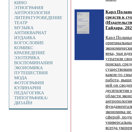
КИНО
ЭТНОГРАФИЯ
Карл Полань
АНТРОПОЛОГИЯ
средств к с
ЛИТЕРАТУРОВЕДЕНИЕ
(Издательст
ТЕАТР
Гайдара, 202
МУЗЫКА
АНТИКВАРИАТ
Карл Поланьи
ИУДАИКА
оригинальны
БОГОСЛОВИЕ
КОМИКС
экономическ
КРАЕВЕДЕНИЕ
века, чьи ид
ЭЗОТЕРИКА
утратили сво
ВОСПОМИНАНИЯ
поисках сред
ЭКОНОМИКА
существовани
ПУТЕШЕСТВИЯ
каком-то смы
МОДА
работа, выше
ФОТОГРАФИЯ
ней он своди
КУЛИНАРИЯ
десятилетия 
ПЕДАГОГИКА
области экон
ТИПОГРАФИКА/
антропологии
ДИЗАЙН
фундаменталь
экономика не
сферой, под
универсальны
всегда укоре