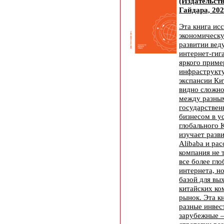
(Издательст
Гайдара, 202
Эта книга ис
экономическ
развитии вед
интернет-гиг
яркого приме
инфраструкт
экспансии Ки
видно сложно
между разны
государствен
бизнесом в у
глобального 
изучает разв
Alibaba и рас
компания не 
все более гло
интернета, н
базой для вы
китайских ко
рынок. Эта кн
разные инвес
зарубежные —