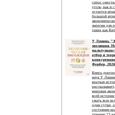
спрос смести
уголь, как и 
остается мо
большой игре
экономическо
энергии для р
таких как Ки
У Лэминь "
эволюция. Н
мальтузианс
отбор и тео
конкуренции
Фербер, 2026
Книга доктор
наук У Лэми
краткая исто
рассказывает,
мировая экон
всей истории
сжать всю ис
одни сутки, о
состоянии кр
течение 23 ч