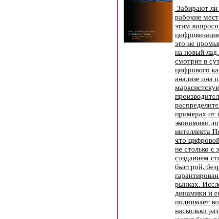
Забирают ли
рабочие мест
этим вопросо
цифровизаци
это не пром
на новый лад
смотрит в су
цифрового ка
анализе она 
марксистску
производител
распределите
примерах от
экономики до
интеллекта П
что цифровой
не столько с
созданием ст
быстрой, без
гарантирован
рынках. Иссл
динамики и е
поднимает во
насколько р