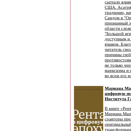
сыграло влия
США. Асатря
традицию, н
Саидом в "Ор
признанный э
области слож
"Большой игр
доступным и
языком. Благ
читатель смо
причины глоб
противостоян
не только че
марксизма и 
во всем его 
Мариана Мац
цифровую эп
Института Г
В книге «Рен
Мариана Мацц
соавторы пре
оригинальный
трансформац