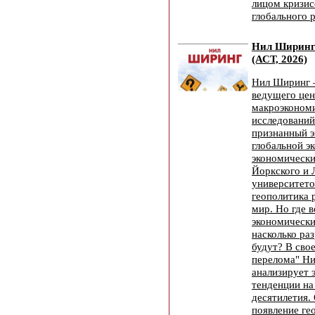
лицом кризис
глобального 
Нил Ширинг
(АСТ, 2026)
Нил Ширинг –
ведущего цен
макроэконом
исследований
признанный э
глобальной э
экономически
Йоркского и 
университето
геополитика 
мир. Но где 
экономически
насколько ра
будут? В сво
перелома" Н
анализирует 
тенденции н
десятилетия.
появление ге