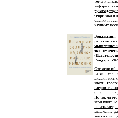
темы и анали
неформальны
руководствую
теоретики в 
оценки и рас
научных иссл
Бенджамин 
религии на 
мышление: и
экономическ
(Издательст
Гайдара, 202
Согласно общ
на экономиче
дисциплина я
эпохи Просве
следовательн
отношения к 
Но так ли это
этой книге 
показывает, 
мышление фа
явилось мощн