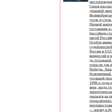
месторожден
Сизов рассказ
дешевой энер
Великобритан
уголь и сталь
Первой миров
отставание в
бассейнов ст
пятой Россий
Особое внима
судьбоносной
России и ССС
концессий и 
до тотальной
отрасли для 
Победы. Ана
болезненный 
угольной пр
1990-е годы и
веке, когда т
энергетическ
оказался на 
геополитичес
противостоян
— взгляд в б