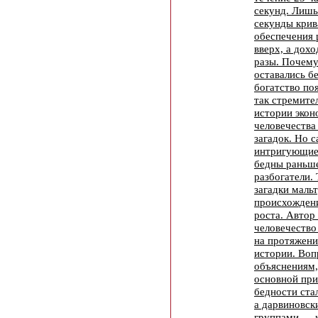
секунд. Лишь
секунды крив
обеспечения 
вверх, а дох
разы. Почему
оставались б
богатство по
так стремите
истории экон
человечества
загадок. Но 
интригующие
бедны раньш
разбогатели.
загадки маль
происхожден
роста. Автор
человечество
на протяжени
истории. Во
объяснениям,
основной пр
бедности стал
а дарвиновск
группами — 