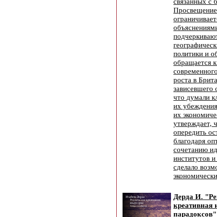
связанных с 
Просвещение
ограничивает
объяснениями
подчеркиваю
географическ
политики и о
обращается к
современного
роста в Брит
зависевшего о
что думали к
их убеждения
их экономиче
утверждает, 
опередить ос
благодаря о
сочетанию ид
институтов и
сделало воз
экономически
Дерда И. "Р
креативная 
парадоксов"