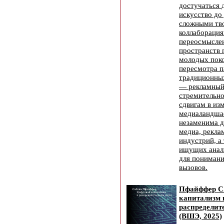
достучаться 
искусство до
сложными тв
коллаборация
переосмысле
пространств 
молодых пок
пересмотра 
традиционны
— рекламный
стремительно
сдвигам в и
медиаландшаф
незаменима д
медиа, рекла
индустрий, а 
ищущих анал
для пониман
вызовов.
Пфайффер С
капитализм 
распределит
(ВШЭ, 2025)