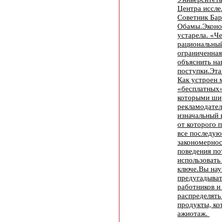
Центра иссле
Советник Бар
Обамы.Эконо
устарела. «Ч
рациональны
ограниченная
объяснить на
поступки.Эта
Как устроен 
«бесплатных
которыми ши
рекламодател
изначальный 
от которого 
все последую
закономернос
поведения по
использовать
ключе.Вы нау
предугадыват
работников и
распределять
продукты, ко
ажиотаж.