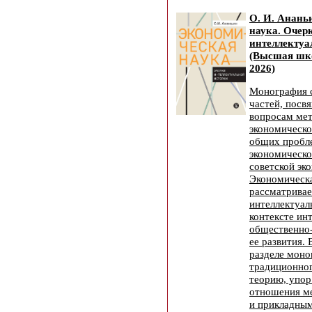
О. И. Анань
наука. Очер
интеллектуа
(Высшая шк
2026)
Монография с
частей, посв
вопросам ме
экономическо
общих пробл
экономическо
советской эк
Экономическа
рассматривае
интеллектуал
контексте ин
общественно
ее развития.
разделе моно
традиционног
теорию, упор
отношения м
и прикладным