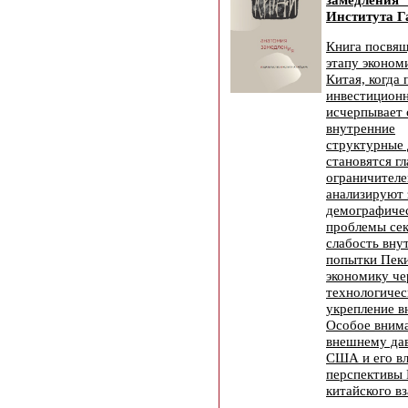
Института Г
Книга посвя
этапу эконом
Китая, когда
инвестиционн
исчерпывает 
внутренние
структурные
становятся г
ограничителе
анализируют 
демографичес
проблемы сек
слабость вну
попытки Пеки
экономику че
технологиче
укрепление в
Особое внима
внешнему да
США и его в
перспективы 
китайского в