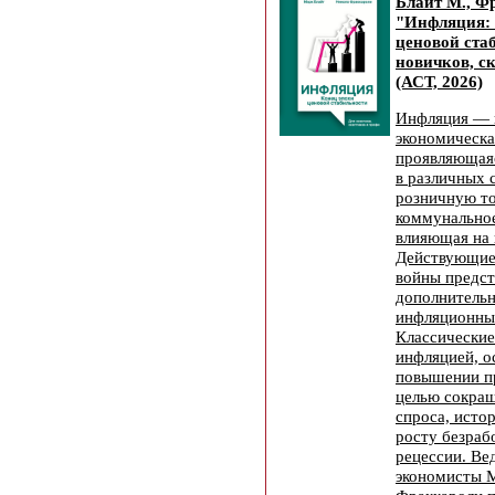
Блайт М., Ф
"Инфляция: 
ценовой ста
новичков, с
(АСТ, 2026)
Инфляция — 
экономическа
проявляющая
в различных 
розничную т
коммунальное
влияющая на 
Действующие
войны предс
дополнительн
инфляционны
Классические
инфляцией, о
повышении п
целью сокращ
спроса, исто
росту безраб
рецессии. Ве
экономисты М