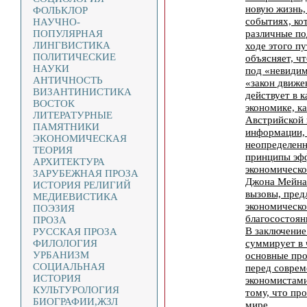
новую жизнь,
ФОЛЬКЛОР
событиях, к
НАУЧНО-
различные по
ПОПУЛЯРНАЯ
ЛИНГВИСТИКА
ходе этого п
ПОЛИТИЧЕСКИЕ
объясняет, ч
НАУКИ
под «невидим
АНТИЧНОСТЬ
«закон движе
ВИЗАНТИНИСТИКА
действует в 
ВОСТОК
экономике, к
ЛИТЕРАТУРНЫЕ
Австрийской
ПАМЯТНИКИ
информации, 
ЭКОНОМИЧЕСКАЯ
неопределенн
ТЕОРИЯ
принципы эфф
АРХИТЕКТУРА
экономическо
ЗАРУБЕЖНАЯ ПРОЗА
Джона Мейнар
ИСТОРИЯ РЕЛИГИЙ
вызовы, пред
МЕДИЕВИСТИКА
экономическо
ПОЭЗИЯ
благосостояни
ПРОЗА
В заключение
РУССКАЯ ПРОЗА
суммирует в 
ФИЛОЛОГИЯ
УРБАНИЗМ
основные пр
СОЦИАЛЬНАЯ
перед совре
ИСТОРИЯ
экономистами
КУЛЬТУРОЛОГИЯ
тому, что пр
БИОГРАФИИ,ЖЗЛ
мире.