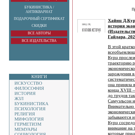
БУКИНИСТИКА /
П
АНТИКВАРИАТ
ПОДАРОЧНЫЙ СЕРТИФИКАТ
Хайнц Д.Кур
история эко
СКИДКИ
(Издательст
ВСЕ АВТОРЫ
Гайдара, 202
ВСЕ ИЗДАТЕЛЬСТВА
В этой кратко
всеобъемлющ
Курц прослеж
траекторию р
экономическо
зарождения в
КНИГИ
систематичес
ИСКУССТВО
она приняла 
ФИЛОСОФИЯ
конца XVIII 
ИСТОРИЯ
до трудов та
ЖЗЛ
Самуэльсон и
БУКИНИСТИКА
Внимательно 
ПСИХОЛОГИЯ
экономически
РЕЛИГИЯ
забываются и
МИФОЛОГИЯ
Курц сосредо
ГЕРМЕТИЗМ
внимание на 
МЕМУАРЫ
которые при
СОЦИОЛОГИЯ