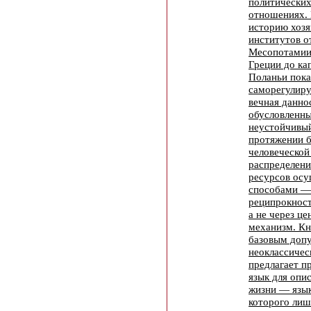
политических
отношениях.
историю хоз
институтов о
Месопотамии
Греции до ка
Поланьи пока
саморегулир
вечная данно
обусловленны
неустойчивый
протяжении 
человеческой
распределени
ресурсов ос
способами —
реципрокност
а не через це
механизм. Кн
базовым доп
неоклассичес
предлагает п
язык для опи
жизни — язык
которого лиш