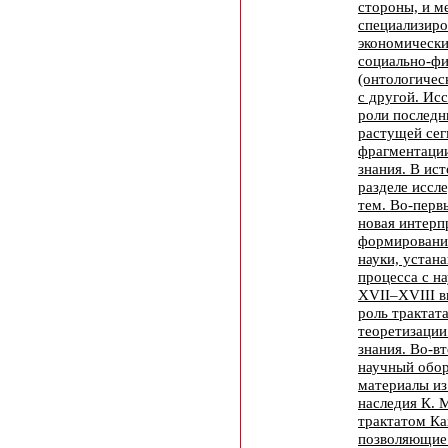
стороны, и м
специализир
экономически
социально-ф
(онтологичес
с другой. Ис
роли последн
растущей сег
фрагментации
знания. В ис
разделе иссл
тем. Во-перв
новая интерп
формирования
науки, устана
процесса с н
XVII–XVIII вв
роль трактата
теоретизации
знания. Во-вт
научный обо
материалы из
наследия К. 
трактатом Ка
позволяющие