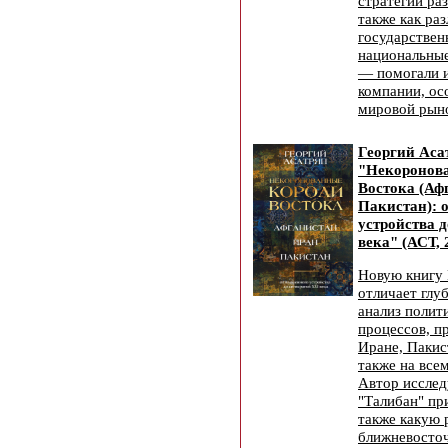
стратегии раз
также как ра
государстве
национальны
— помогали 
компании, ос
мировой рын
Георгий Аса
"Некоронов
Востока (Аф
Пакистан): 
устройства 
века" (АСТ, 
Новую книгу 
отличает глу
анализ полит
процессов, п
Иране, Пакис
также на все
Автор исслед
"Талибан" при
также какую 
ближневосто