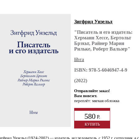
Зигфрид Унзельд
"Писатель и его издатель:
Херманн Хессе, Бертольт
Брэхьт, Райнер Мария
Рильке, Роберт Вальзер"
libra
ISBN: 978-5-6046947-4-9
(2022)
Отправляйте заказ!
Вам повезет.
переплёт: мягкая обложка
580
Р.
КУПИТЬ
гфрид Унзельд (1924-2002) — издатель, исследователь, с 1952 г. сотрудник, а с