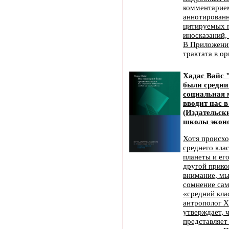
комментарие
аннотирован
цитируемых п
иносказаний,
В Приложении
трактата в ор
Хадас Вайс 
были средни
социальная 
вводит нас 
(Издательск
школы эконо
Хотя происх
среднего кла
планеты и ег
другой прико
внимание, мы
сомнение сам
«средний клас
антрополог Х
утверждает, 
представляет