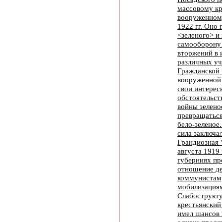
массовому к
вооруженном
1922 гг. Оно
<зеленого> и
самооборону 
вторжений в 
различных уч
Гражданской
вооруженной 
свои интерес
обстоятельст
войны зелено
превращаться
бело-зеленое.
сила заключа
Грандиозная 
августа 1919 
губерниях п
отношение де
коммунистам,
мобилизация
Слабострукт
крестьянский
имел шансов 