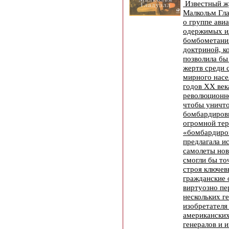
Известный жу
Малкольм Гла
о группе ави
одержимых и
бомбометани
доктриной, к
позволила бы
жертв среди 
мирного насе
годов XX век
революционно
чтобы уничт
бомбардировк
огромной тер
«бомбардиро
предлагала и
самолеты нов
смогли бы то
строя ключев
гражданские 
виртуозно пе
нескольких г
изобретателя
американских
генералов и 