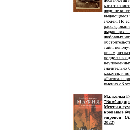
десятилетия 
кого-то заинт
люди не кино
выдающиеся 
злодеи. Но ес
расследовани
выдающихся 
любовных ин
обстоятельст
тайн, неполу
писем, неска
поддельных 
неупокоенны
значительно 
кажется, и по
«Рисовальщи
именно об э
Малкольм Гл
"Бомбардиро
Мечты о гум
кровавые бу
мировой" (А
2022)