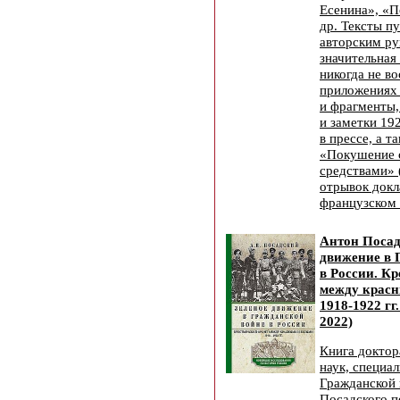
Есенина», «П
др. Тексты п
авторским ру
значительная
никогда не в
приложениях
и фрагменты,
и заметки 19
в прессе, а т
«Покушение 
средствами» 
отрывок докл
французском 
Антон Посад
движение в 
в России. К
между крас
1918-1922 гг
2022)
Книга доктор
наук, специа
Гражданской 
Посадского 