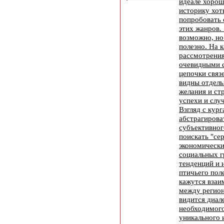
идеале хоро
историку хот
попробовать 
этих жанров. 
возможно, но
полезно. На 
рассмотрения
очевидными 
цепочки связ
видны отдель
желания и ст
успехи и слу
Взгляд с кур
абстрагирова
субъективног
поискать "се
экономически
социальных г
тенденций и 
птичьего пол
кажутся взаи
между регион
видится диал
необходимого
уникального 