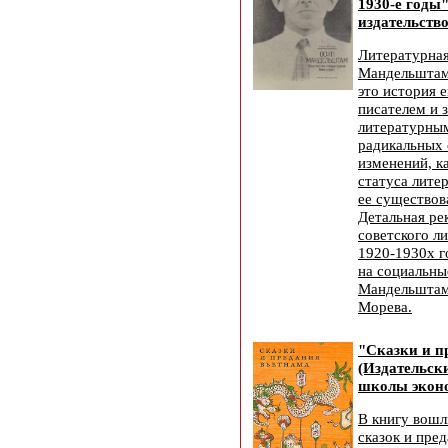
1930-е годы
издательство
Литературна
Мандельштама
это история 
писателем и 
литературным
радикальных
изменений, к
статуса лите
ее существов
Детальная ре
советского л
1920-1930х г
на социальны
Мандельштама
Морева.
"Сказки и п
(Издательск
школы эконо
В книгу вошл
сказок и пре