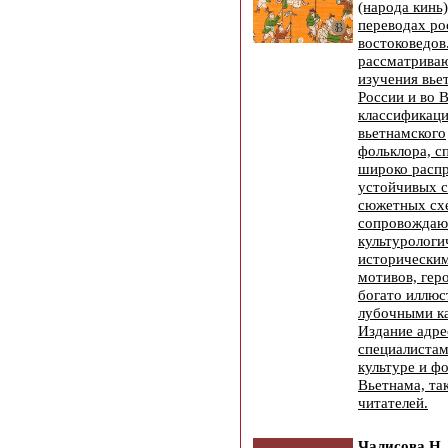
(народа кинь)
переводах ро
востоковедов
рассматриваю
изучения вье
России и во 
классификац
вьетнамского
фольклора, с
широко расп
устойчивых с
сюжетных схе
сопровождаю
культурологи
историческим
мотивов, геро
богато иллюс
лубочными к
Издание адре
специалистам
культуре и ф
Вьетнама, та
читателей.
Чалисова Н.