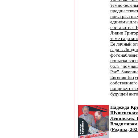
темно-зелены
предшествует
пристрастных
единомышлен
составителя 
Лидии Григор
теме сада мн
Ее личный оп
сада в Лондо
фотонаблюде
попытка вос
боль "помня
Рае". Заверш
Евгения Евту
собственного
поприветств
будущей анто
Надежда Кр
Шушенского
Ленинских. 
Владимиром
(Родина, 202