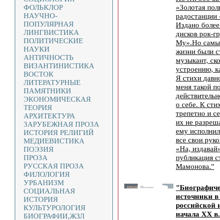
«Золотая пол
ФОЛЬКЛОР
НАУЧНО-
радостанции
ПОПУЛЯРНАЯ
Издано более
ЛИНГВИСТИКА
дисков рок-г
ПОЛИТИЧЕСКИЕ
Му».Но самы
НАУКИ
жизни были с
АНТИЧНОСТЬ
музыкант, ск
ВИЗАНТИНИСТИКА
устроению, к
ВОСТОК
Я стихи давн
ЛИТЕРАТУРНЫЕ
меня такой п
ПАМЯТНИКИ
действительн
ЭКОНОМИЧЕСКАЯ
о себе. К ст
ТЕОРИЯ
трепетно и се
АРХИТЕКТУРА
их не разреша
ЗАРУБЕЖНАЯ ПРОЗА
ему исполнил
ИСТОРИЯ РЕЛИГИЙ
все свои руко
МЕДИЕВИСТИКА
«На, издавай»
ПОЭЗИЯ
публикация с
ПРОЗА
РУССКАЯ ПРОЗА
Мамонова."
ФИЛОЛОГИЯ
УРБАНИЗМ
"Биографиче
СОЦИАЛЬНАЯ
источники в
ИСТОРИЯ
российской и
КУЛЬТУРОЛОГИЯ
начала ХХ в.
БИОГРАФИИ,ЖЗЛ