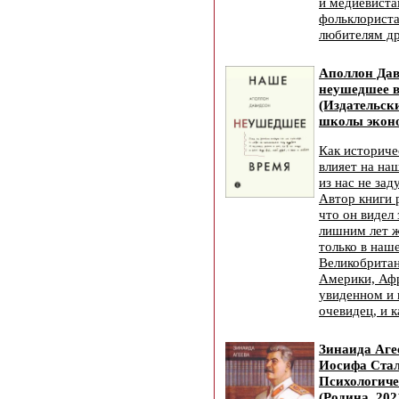
и медиевиста
фольклориста
любителям др
Аполлон Да
неушедшее 
(Издательск
школы эконо
Как историче
влияет на на
из нас не за
Автор книги 
что он видел 
лишним лет ж
только в наше
Великобритан
Америки, Афр
увиденном и 
очевидец, и к
Зинаида Аге
Иосифа Стал
Психологиче
(Родина, 202