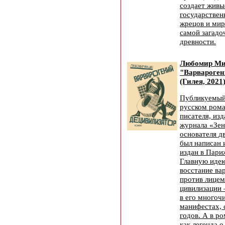
создает живы
государствен
жрецов и ми
самой загадо
древности.
Любомир М
"Варвароген
(Гилея, 2021
Публикуемый
русском рома
писателя, из
журнала «Зен
основателя д
был написан 
издан в Париж
Главную иде
восстание ва
против лицем
цивилизации
в его многоч
манифестах, 
годов. А в р
как легенда 