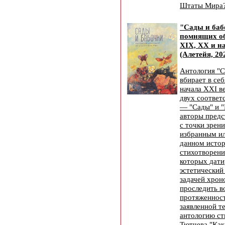
Штаты Мира
"Сады и баб
помнящих об
XIX, XX и н
(Алетейя, 20
Антология "С
вбирает в се
начала XXI ве
двух соответ
— "Сады" и "
авторы предс
с точки зрени
избранным и
данном истор
стихотворени
которых дати
эстетический
задачей хрон
проследить в
протяженност
заявленной т
антологию ст
Тютчева "Как