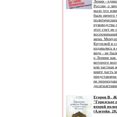
Ленин - един
России, о ли
мало что изве
было ничего 
политических
руководства 
этот счет не 
воспоминаний
жена. Мемуа
Крупской в с
издавались в
виде - не бы
о Ленине как 
которого мог
или частная 
книге часть 
представлена
не переиздав
десятилети
Егоров В., Ж
"Городское 
второй поло
(Алетейя, 20