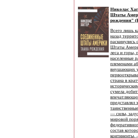
Николас Ха
Штаты Амер
рождения" (
Всего лишь к
назад террит
раскинулись 
Штаты Амери
леса и горы, 
населенные 
племенами аб
внушающих 
первооткрыва
страна в кра
историческим
сумела добит
впечатляющег
представлял 
таинственные
— силы, зад
мировой поря
федеративног
состав котор
континенты,