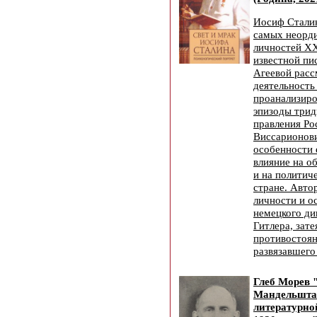
Иосиф Сталин
самых неорд
личностей XX
известной пи
Агеевой расс
деятельность
проанализир
эпизоды трид
правления Ро
Виссарионови
особенности 
влияние на о
и на политич
стране. Авто
личности и о
немецкого ди
Гитлера, зат
противостоян
развязавшег
Глеб Морев 
Мандельшта
литературно