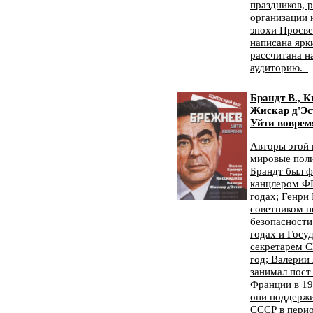
праздников, 
организации 
эпохи Просве
написана ярк
рассчитана 
аудиторию.
Брандт В., К
Жискар д'Эс
Уйти вовремя
Авторы этой 
мировые поли
Брандт был 
канцлером ФР
годах; Генри
советником п
безопасности
годах и Госу
секретарем 
год; Валерии
занимал пост
Франции в 19
они поддержи
СССР в перио