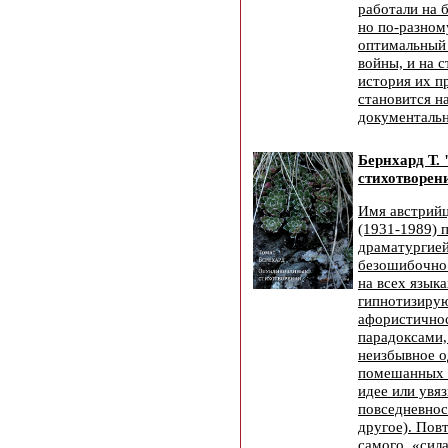
работали на б
но по-разном
оптимальный 
войны, и на 
история их п
становится 
документаль
Бернхард Т.
стихотворени
Имя австрийц
(1931-1989) п
драматургией
безошибочно 
на всех язык
гипнотизиру
афористичнос
парадоксами, 
неизбывное о
помешанных 
идее или увя
повседневност
другое). Пов
самого, «сил