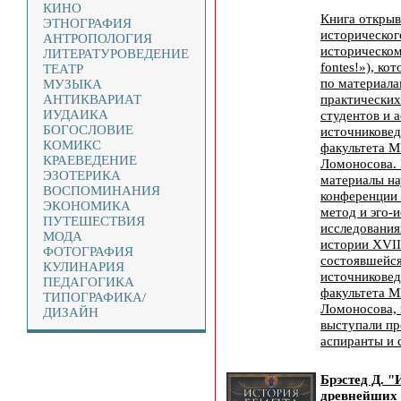
КИНО
Книга открыв
ЭТНОГРАФИЯ
историческог
АНТРОПОЛОГИЯ
историческо
ЛИТЕРАТУРОВЕДЕНИЕ
fontes!»), ко
ТЕАТР
по материала
МУЗЫКА
практических
АНТИКВАРИАТ
ИУДАИКА
студентов и 
БОГОСЛОВИЕ
источниковед
КОМИКС
факультета М
КРАЕВЕДЕНИЕ
Ломоносова.
ЭЗОТЕРИКА
материалы на
ВОСПОМИНАНИЯ
конференции
ЭКОНОМИКА
метод и эго-
ПУТЕШЕСТВИЯ
исследования
МОДА
истории XVIII
ФОТОГРАФИЯ
состоявшейся
КУЛИНАРИЯ
источниковед
ПЕДАГОГИКА
факультета М
ТИПОГРАФИКА/
Ломоносова, 
ДИЗАЙН
выступали пр
аспиранты и
Брэстед Д. "
древнейших 