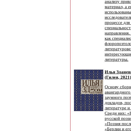
анализу при
материал, а е
использованы
исследовател
процессе для
специальност
направления.
как специали
флоропоэтоло
литературове
интересующи
литературы.
Илья Зданев
(Гилея, 2021
Основу сборн
авангардного
заумного поэ
докладов, по
литературе и
Среди них: «
русской поэз
«Поэзия посл
«Берлин и ег