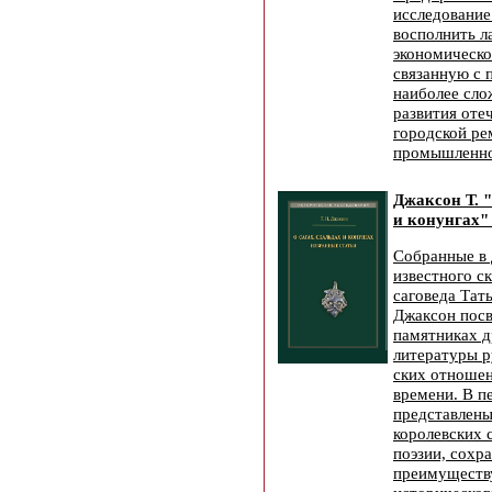
исследование
восполнить л
экономическо
связанную с 
наиболее сл
развития оте
городской ре
промышленно
Джаксон Т. "
и конунгах" 
Собранные в 
известного с
саговеда Тат
Джаксон пос
памятниках д
литературы р
ских отношен
времени. В п
представлены
королевских 
поэзии, сохр
преимуществу