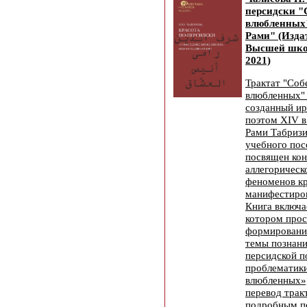
персидски "
влюбленных
Рами" (Изда
Высшей шко
2021)
Трактат "Соб
влюбленных" (
созданный ир
поэтом XIV 
Рами Табризи 
учебного пос
посвящен ко
аллегорическо
феноменов кр
манифестиров
Книга включа
котором про
формирования
темы познани
персидской п
проблематик
влюбленных»,
перевод трак
подробным п