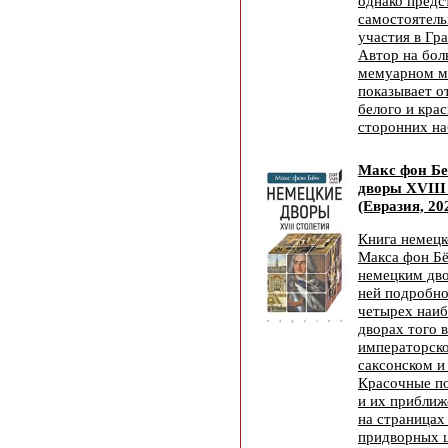
однако предс
самостоятель
участия в Гр
Автор на бо
мемуарном м
показывает о
белого и крас
сторонних на
Макс фон Б
дворы XVIII
(Евразия, 20
Книга немецк
Макса фон Б
немецким дво
ней подробно
четырех наиб
дворах того 
императорско
саксонском и
Красочные п
и их прибли
на страницах
придворных 