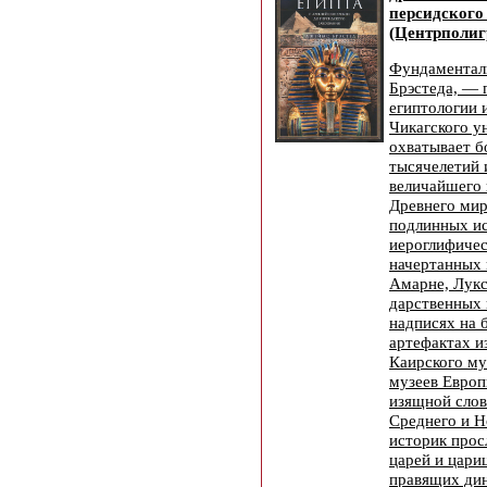
персидского
(Центрполиг
Фундаментал
Брэстеда, — 
египтологии 
Чикагского у
охватывает б
тысячелетий 
величайшего 
Древнего мир
подлинных и
иероглифичес
начертанных 
Амарне, Лукс
дарственных 
надписях на 
артефактах и
Каирского му
музеев Европ
изящной слов
Среднего и Н
историк прос
царей и цари
правящих дин