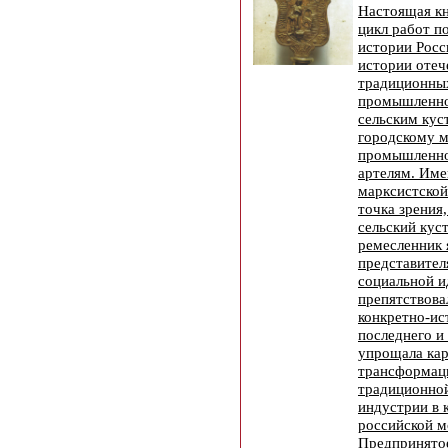
Настоящая кн
цикл работ п
истории Росс
истории отеч
традиционны
промышленно
сельским ку
городскому 
промышленно
артелям. Име
марксистской
точка зрения,
сельский кус
ремесленник 
представител
социальной и
препятствова
конкретно-ис
последнего и
упрощала ка
трансформац
традиционно
индустрии в 
российской м
Предпринято