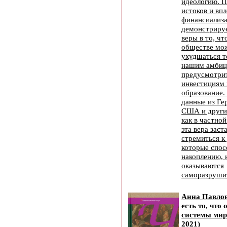
идеологию. П
истоков и впл
финансиализа
демонстриру
веры в то, ч
обществе мож
ухудшаться т
нашим амбиц
предусмотри
инвестициям 
образование.
данные из Ге
США и других
как в частной
эта вера заст
стремиться к
которые спос
накоплению, 
оказываются
саморазруши
Анна Павлов
есть то, что
системы мир
2021)