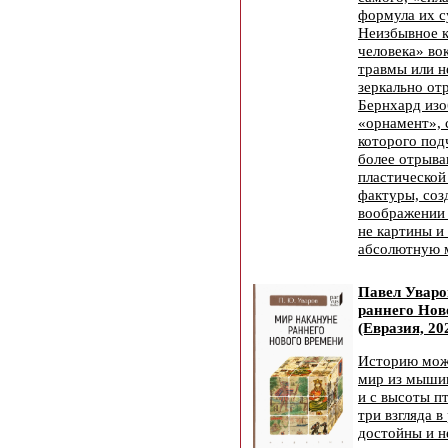
формула их с
Неизбывное к
человека» во
травмы или 
зеркально от
Бернхард изо
«орнамент», 
которого под
более отрыв
пластической
фактуры, соз
воображении 
не картины и
абсолютную 
Павел Уваро
раннего Нов
(Евразия, 20
Историю можн
мир из мышин
и с высоты п
три взгляда в
достойны и н