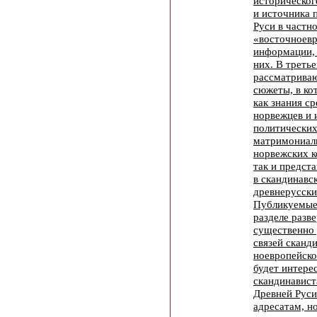
историческог
и источника 
Руси в частн
«восточноев
информации,
них. В треть
рассматриваю
сюжеты, в ко
как знания с
норвежцев и 
политических
матримониал
норвежских к
так и предст
в скандинавс
древнерусски
Публикуемые
разделе разв
существенно
связей сканди
ноевропейско
будет интерес
скандинавист
Древней Руси
адресатам, н