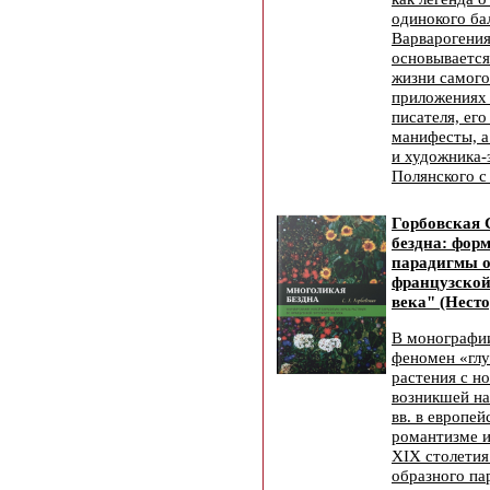
одинокого ба
Варварогения
основывается
жизни самого
приложениях
писателя, его
манифесты, а
и художника-
Полянского с
Горбовская 
бездна: фор
парадигмы о
французской
века" (Несто
В монографии
феномен «глу
растения с н
возникшей н
вв. в европе
романтизме и
XIX столети
образного па