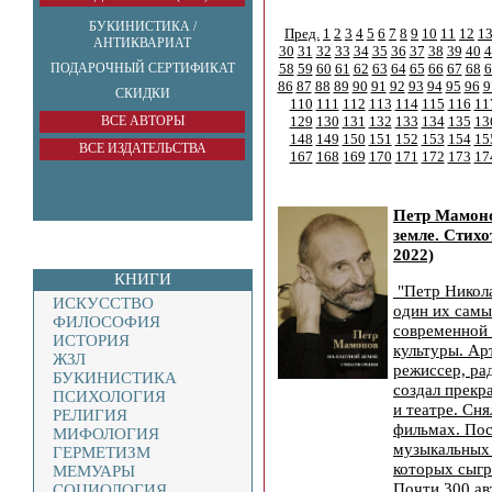
БУКИНИСТИКА /
Пред.
1
2
3
4
5
6
7
8
9
10
11
12
1
АНТИКВАРИАТ
30
31
32
33
34
35
36
37
38
39
40
4
ПОДАРОЧНЫЙ СЕРТИФИКАТ
58
59
60
61
62
63
64
65
66
67
68
6
86
87
88
89
90
91
92
93
94
95
96
9
СКИДКИ
110
111
112
113
114
115
116
11
ВСЕ АВТОРЫ
129
130
131
132
133
134
135
13
148
149
150
151
152
153
154
15
ВСЕ ИЗДАТЕЛЬСТВА
167
168
169
170
171
172
173
17
Петр Мамон
земле. Стихо
2022)
КНИГИ
"Петр Никол
ИСКУССТВО
один их самы
ФИЛОСОФИЯ
современной 
ИСТОРИЯ
культуры. Ар
ЖЗЛ
режиссер, ра
БУКИНИСТИКА
создал прекр
ПСИХОЛОГИЯ
и театре. Сня
РЕЛИГИЯ
фильмах. Пос
МИФОЛОГИЯ
музыкальных 
ГЕРМЕТИЗМ
которых сыгр
МЕМУАРЫ
Почти 300 ав
СОЦИОЛОГИЯ