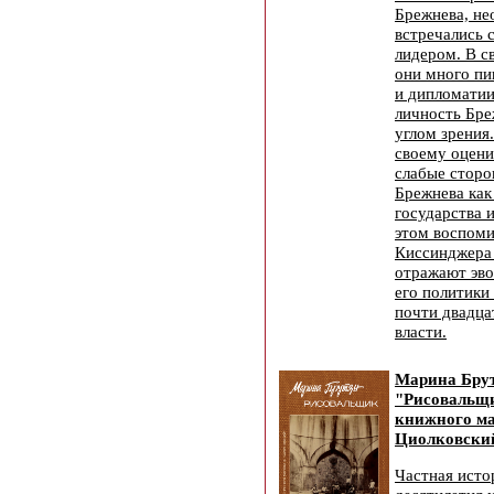
Брежнева, не
встречались 
лидером. В с
они много пи
и дипломатии
личность Бре
углом зрения
своему оцени
слабые стор
Брежнева как
государства и
этом воспоми
Киссинджера 
отражают эв
его политики
почти двадца
власти.
Марина Бру
"Рисовальщи
книжного ма
Циолковский
Частная ист