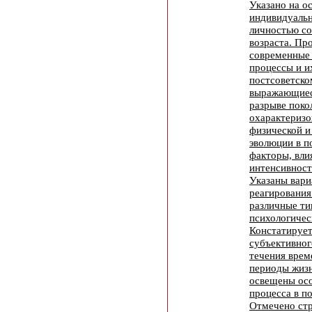
Указано на о
индивидуальн
личностью со
возраста. Пр
современные
процессы и и
постсоветско
выражающиес
разрыве поко
охарактеризо
физической и
эволюции в п
факторы, вл
интенсивност
Указаны вари
реагирования
различные ти
психологичес
Констатирует
субъективног
течения врем
периоды жизн
освещены осо
процесса в п
Отмечено стр