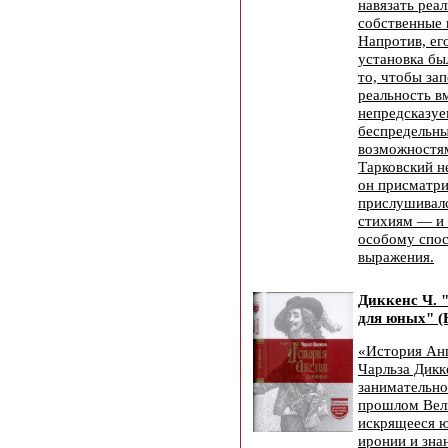
навязать реа
собственные 
Напротив, ег
установка бы
то, чтобы за
реальность вм
непредсказуе
беспредельн
возможностям
Тарковский н
он присматри
прислушивалс
стихиям — и 
особому спос
выражения.
Диккенс Ч. 
для юных" (
«История Ан
Чарльза Дик
занимательно
прошлом Вел
искрящееся 
иронии и зна