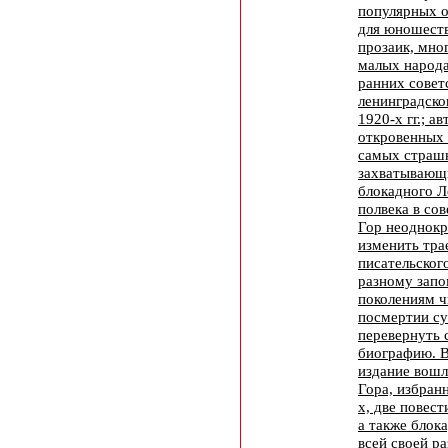
популярных о
для юношест
прозаик, мно
малых народа
ранних совет
ленинградско
1920-х гг.; а
откровенных 
самых страш
захватывающ
блокадного Л
полвека в со
Гор неоднок
изменить тр
писательског
разному зап
поколениям ч
посмертии су
перевернуть 
биографию. 
издание вошл
Гора, избран
х, две повест
а также блок
всей своей ра