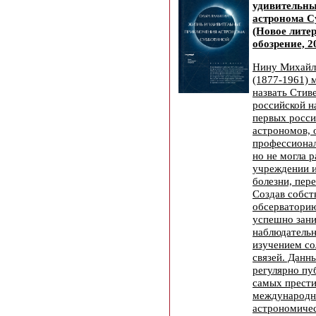
удивительн
астронома С
(Новое лите
обозрение, 2
Нину Михайл
(1877-1961) 
назвать Стив
российской н
первых росс
астрономов, 
профессионал
но не могла 
учреждении и
болезни, пере
Создав собс
обсерватори
успешно зан
наблюдательн
изучением с
связей. Данн
регулярно пу
самых прест
международ
астрономичес