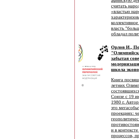
афинскую де
считать наро
«властью нар
характеризов
коллективное
власть "боль
обладал поли
Орлов И., П
"Олимпийск
забытая сов
модернизац
школа эконо
Книга посвящ
летних Олимп
состоявшихся
Союзе с 19 и
1980 г. Авто
это мегасобы
проекциях: ч
геополитичес
противостоян
и в контекст
процессов, п