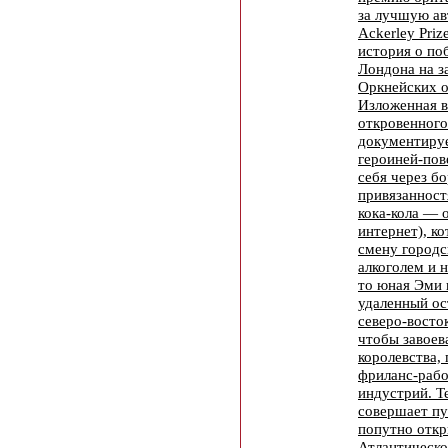
за лучшую а
Ackerley Priz
история о по
Лондона на з
Оркнейских о
Изложенная 
откровенного
документиру
героиней-пов
себя через б
привязанност
кока-кола —
интернет), к
смену городс
алкоголем и 
то юная Эми 
удаленный ос
северо-восто
чтобы завоев
королевства,
фриланс-рабо
индустрий. Т
совершает пу
попутно отк
Атлантическо