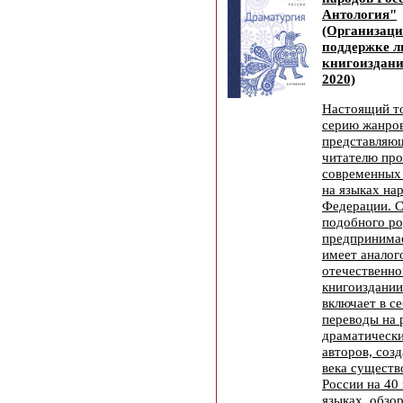
Антология"
(Организаци
поддержке л
книгоиздани
2020)
Настоящий т
серию жанров
представляю
читателю про
современных
на языках на
Федерации. С
подобного ро
предпринимае
имеет аналог
отечественно
книгоиздании
включает в с
переводы на 
драматически
авторов, соз
века существ
России на 40
языках, обзо