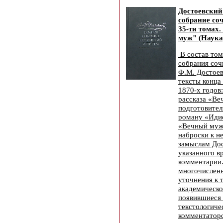
Достоевский
собрание со
35-ти томах
муж" (Наука,
В состав том
собрания соч
Ф.М. Достоев
тексты конца
1870-х годов
рассказа «Ве
подготовител
роману «Идио
«Вечный муж
наброски к 
замыслам Дос
указанного в
комментарии
многочислен
уточнения к 
академическо
появившиеся 
текстологиче
комментаторс