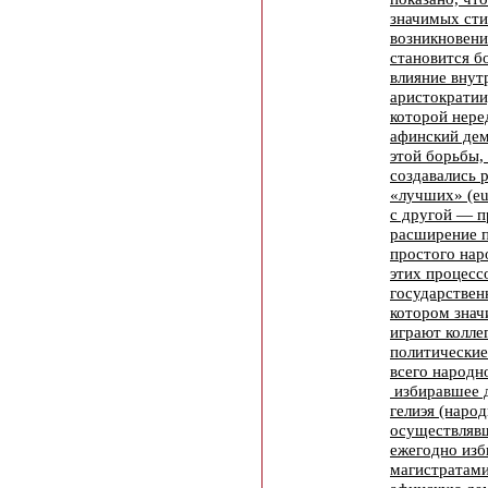
значимых ст
возникновени
становится бо
влияние внут
аристократии
которой нере
афинский дем
этой борьбы,
создавались 
«лучших» (eu
с другой — п
расширение п
простого нар
этих процесс
государствен
котором знач
играют колле
политические
всего народн
избиравшее 
гелиэя (народ
осуществлявш
ежегодно из
магистратами