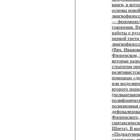
книги, в кот
основы ново
лингвофилос
— феноменол
говорения. В
работы о рус
первой трети
лингвофилосо
(Вяч. Иванове
Флоренском, 
которые разр
стратегии пр
релятивистск
помощью «ди
или моделиро
второго поря
(полиантином
полифоническ
позиционная 
дефокализова
Флоренского,
синтаксическ
Шпета). В ко
«Подразумева
адеквации» п