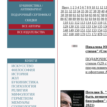
БУКИНИСТИКА /
Пред.
1
2
3
4
5
6
7
8
9
10
11
12
1
АНТИКВАРИАТ
30
31
32
33
34
35
36
37
38
39
40
4
ПОДАРОЧНЫЙ СЕРТИФИКАТ
58
59
60
61
62
63
64
65
66
67
68
6
86
87
88
89
90
91
92
93
94
95
96
9
СКИДКИ
110
111
112
113
114
115
116
11
ВСЕ АВТОРЫ
129
130
131
132
133
134
135
13
148
149
150
151
152
153
154
15
ВСЕ ИЗДАТЕЛЬСТВА
167
168
169
170
171
172
173
17
Пикалова Ю.
стихов" (Сте
ПОДАРОЧНО
КНИГИ
стихов (529 с
ИСКУССТВО
предисловие
ФИЛОСОФИЯ
и офортами А
ИСТОРИЯ
ЖЗЛ
БУКИНИСТИКА
ПСИХОЛОГИЯ
РЕЛИГИЯ
Петелин Б. 
МИФОЛОГИЯ
быть немце
ГЕРМЕТИЗМ
биографии" 
МЕМУАРЫ
2021)
СОЦИОЛОГИЯ