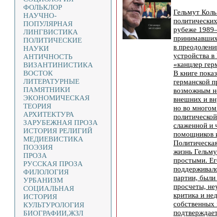
ФОЛЬКЛОР
Гельмут Коль
НАУЧНО-
политических
ПОПУЛЯРНАЯ
рубеже 1989—
ЛИНГВИСТИКА
принимавших
ПОЛИТИЧЕСКИЕ
в преодолени
НАУКИ
устройства в
АНТИЧНОСТЬ
«канцлер гер
ВИЗАНТИНИСТИКА
В книге пока
ВОСТОК
ЛИТЕРАТУРНЫЕ
германской п
ПАМЯТНИКИ
возможным не
ЭКОНОМИЧЕСКАЯ
внешних и вн
ТЕОРИЯ
но во многом
АРХИТЕКТУРА
политической
ЗАРУБЕЖНАЯ ПРОЗА
слаженной и 
ИСТОРИЯ РЕЛИГИЙ
помощников и
МЕДИЕВИСТИКА
Политическая
ПОЭЗИЯ
жизнь Гельму
ПРОЗА
простыми. Ег
РУССКАЯ ПРОЗА
поддерживал
ФИЛОЛОГИЯ
партии, были
УРБАНИЗМ
просчеты, не
СОЦИАЛЬНАЯ
критика и не
ИСТОРИЯ
собственных 
КУЛЬТУРОЛОГИЯ
подтверждае
БИОГРАФИИ,ЖЗЛ