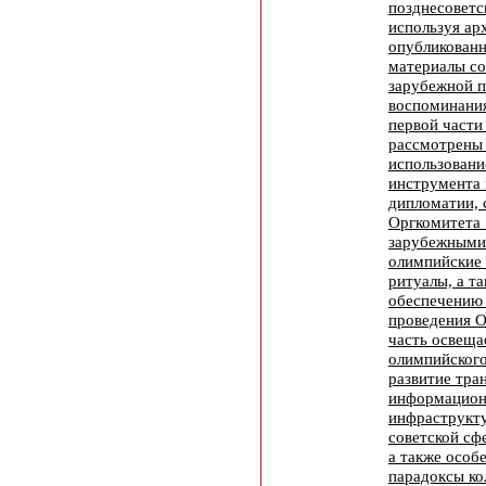
позднесоветс
используя ар
опубликованн
материалы со
зарубежной п
воспоминания
первой части
рассмотрены 
использовани
инструмента 
дипломатии, 
Оргкомитета
зарубежными
олимпийские
ритуалы, а т
обеспечению 
проведения 
часть освеща
олимпийского
развитие тра
информацион
инфраструкт
советской сф
а также особ
парадоксы ко