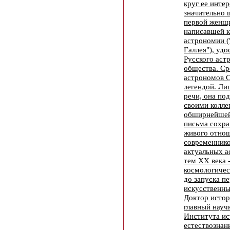
круг ее инте
значительно 
первой женщи
написавшей к
астрономии (
Галлея"), уд
Русского аст
общества. Ср
астрономов 
легендой. Ли
речи, она по
своими колле
обширнейшей
письма сохра
живого отно
современнико
актуальных 
тем XX века -
космологичес
до запуска п
искусственны
Доктор истор
главный науч
Института и
естествознан