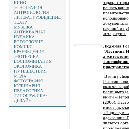
задач, котор
КИНО
ЭТНОГРАФИЯ
решать канцл
АНТРОПОЛОГИЯ
правительству
ЛИТЕРАТУРОВЕДЕНИЕ
использовано
ТЕАТР
документальн
МУЗЫКА
научной и пу
АНТИКВАРИАТ
литературы.
ИУДАИКА
БОГОСЛОВИЕ
Людмила Го
КОМИКС
"Лестница И
КРАЕВЕДЕНИЕ
архитектони
ЭЗОТЕРИКА
ВОСПОМИНАНИЯ
лингвофило
ЭКОНОМИКА
пространств
ПУТЕШЕСТВИЯ
МОДА
В книгу Люд
ФОТОГРАФИЯ
Гоготишвили 
КУЛИНАРИЯ
включены раб
ПЕДАГОГИКА
после выхода 
ТИПОГРАФИКА/
книги «Непря
ДИЗАЙН
(2006). Наст
имеет двухча
«Подразумев
адеквации». 
является орг
продолжение