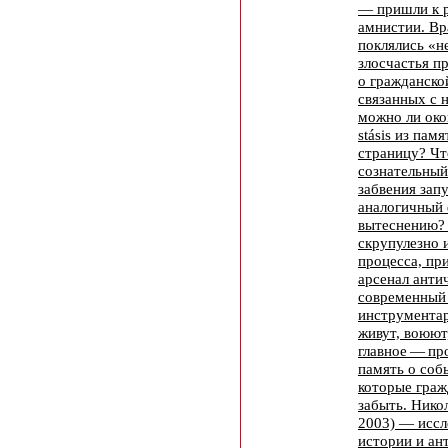
— пришли к 
амнистии. В
поклялись «н
злосчастья п
о гражданской
связанных с 
можно ли око
stásis из пам
страницу? Чт
сознательный
забвения зап
аналогичный
вытеснению?
скрупулезно 
процесса, пр
арсенал анти
современный
инструмента
живут, воюют,
главное — пр
память о соб
которые граж
забыть. Нико
2003) — иссл
истории и ан