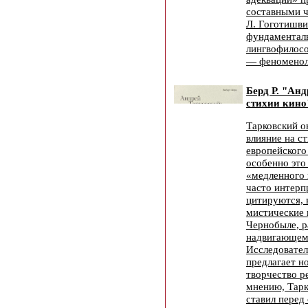
составными 
Л. Гоготишви
фундаментал
лингвофилос
— феноменол
Берд Р. "Ан
стихии кино
Тарковский о
влияние на с
европейско­г
особенно это
«медленного 
часто интерп
цитируются, 
мистические 
Чернобыле, р
надвигающемс
Исследовател
предлагает но
творчество р
мнению, Тарк
ставил перед