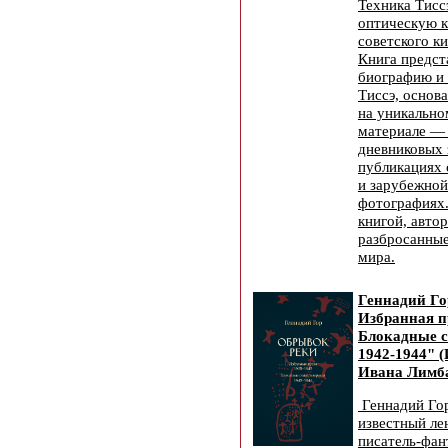
Техника Тисс
оптическую к
советского к
Книга предст
биографию и
Тиссэ, основ
на уникальн
материале — 
дневниковых 
публикациях 
и зарубежной
фотографиях.
книгой, авто
разбросанные
мира.
Геннадий Го
Избранная п
Блокадные с
1942-1944" (
Ивана Лимба
Геннадий Го
известный ле
писатель-фан