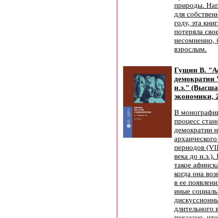
природы. На
для собствен
году, эта кни
потеряла сво
несомненно, 
взрослым.
Гущин В. "А
демократии 
н.э." (Высш
экономики, 
В монографии
процесс стан
демократии н
архаического
периодов (VI
века до н.э.)
такое афинск
когда она воз
в ее появлени
иные социаль
дискуссионн
длительного 
показано, чт