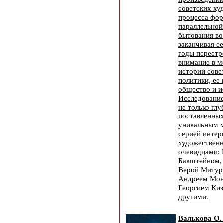
советских ху
процесса фо
параллельной
бытования во
заканчивая е
годы перестр
внимание в м
истории сове
политики, ее
общество и и
Исследовани
не только гл
поставленных
уникальным 
серией интер
художественн
очевидцами:
Бакштейном,
Верой Митур
Андреем Мон
Георгием Киз
другими.
Валькова О.