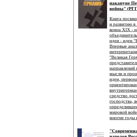
накануне Пе
войны" (РГГ
Книга посвя
и развитию в
конца XIX - н
объединител
идеи - идеи 
Впервые ана
интерпретаци
"Великая Гер
представител
направлений 
мысли и проц
идеи, первон
ориентирован
внутригерман
средство дос
господства, 
определивше
мировой войн
многие годы 
"Современна
народов Рос