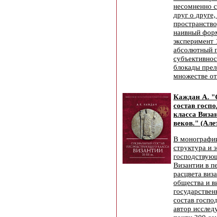
несомненно с
друг о друге
пространство
наивный фор
эксперимент 
абсолютный п
субъективнос
блокады прел
множестве от
Каждан А. 
состав госп
класса Виза
веков." (Але
В монографи
структура и 
господствующ
Византии в п
расцвета виз
общества и в
государствен
состав госпо
автор исслед