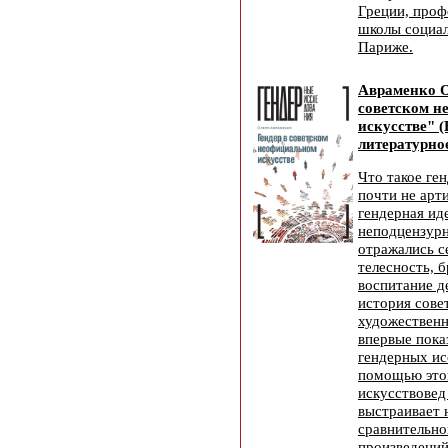
Греции, про
школы социал
Париже.
Авраменко О
советском н
искусстве" 
литературное
Что такое ген
почти не арт
гендерная ид
неподцензурн
отражались с
телесность, 
воспитание д
история сове
художественн
впервые пока
гендерных ис
помощью это
искусствовед
выстраивает
сравнительно
произведений