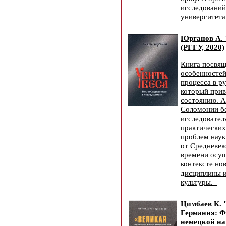
исследований
университета
Юрганов А. 
(РГГУ, 2020)
Книга посвя
особенностей
процесса в ру
который прив
состоянию. А
Соломонии б
исследовател
практических
проблем наук
от Средневек
времени осущ
контексте но
дисциплины 
культуры.
Цимбаев К. 
Германия: 
немецкой на