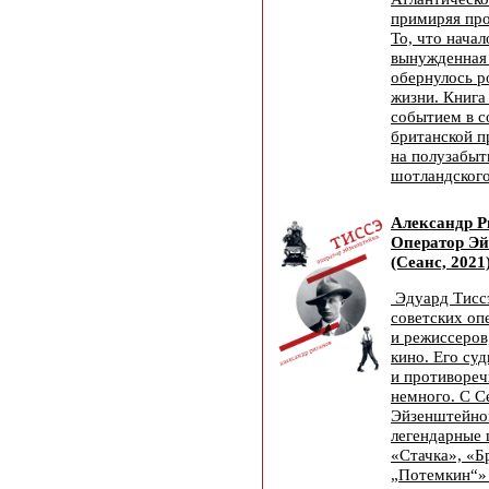
примиряя пр
То, что начал
вынужденная 
обернулось 
жизни. Книга
событием в 
британской п
на полузабыт
шотландского
Александр Р
Оператор Э
(Сеанс, 2021
Эдуард Тисс
советских оп
и режиссеров
кино. Его су
и противореч
немного. С С
Эйзенштейно
легендарные
«Стачка», «Б
„Потемкин“» 