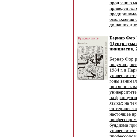
продлению м
приведен ист
предпринима
омоложения о
до наших дн
Бернар Фор 
(Центр гума
инициатив, 
Бернар Фор ро
получил докт
1984 г. в Па
университете
годы занимал
при японско
университете
на французск
языках на тем
эзотерическо
настоящее вр
профессором
буддизма пр
университете
профессором