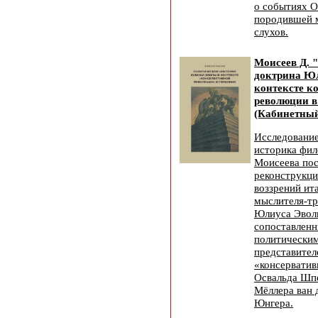
о событиях 
породившей м
слухов.
Моисеев Д. 
доктрина Ю
контексте к
революции в
(Кабинетный
Исследование
историка фи
Моисеева по
реконструкци
воззрений ит
мыслителя-т
Юлиуса Эвол
сопоставленн
политическим
представител
«консерватив
Освальда Шпе
Мёллера ван 
Юнгера.