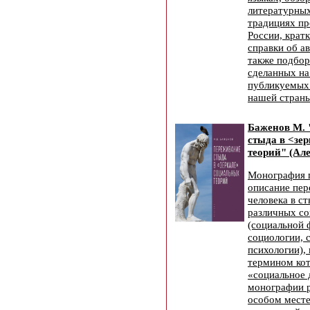
литературных
традициях пр
России, крат
справки об ав
также подбор
сделанных на
публикуемых 
нашей стран
Баженов М.
стыда в <зе
теорий" (Але
Монография п
описание пер
человека в ст
различных со
(социальной 
социологии, 
психологии),
термином кот
«социальное 
монографии р
особом месте