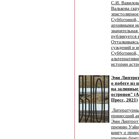
С.И. Вавилов
Валькова скр
эпистолярное
Субботиной, 
архивными и
значительная
публикуется 
Отталкиваясь
суждений и и
Субботиной, 
альтернативн
истории аст
Эми Липтрот
о побеге из
на заливные
островов" (
Пресс, 2021)
Литературны
принесший ав
Эми Липтрот 
премию Уэйн
книгу о приро
премию брита