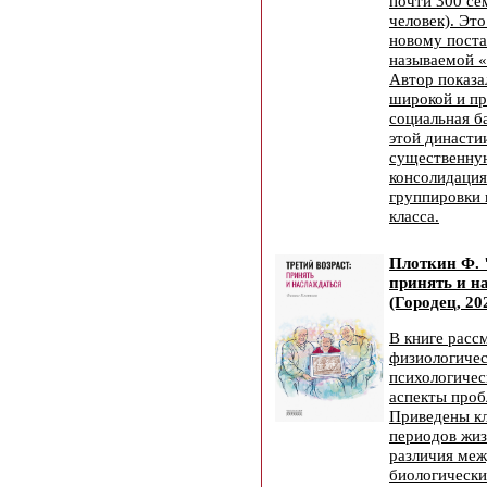
почти 300 се
человек). Это
новому поста
называемой «
Автор показа
широкой и пр
социальная б
этой династии
существенную
консолидаци
группировки
класса.
Плоткин Ф. 
принять и н
(Городец, 20
В книге расс
физиологичес
психологичес
аспекты проб
Приведены к
периодов жиз
различия меж
биологически