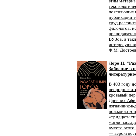
этим материа
текстологиче
поясняющие 
публикации т
труд рассчит
филологов, и
преподавател
ВУЗов, а так
интересующи
Ф.М. Достоев
Лоро Н. "Ра
Забвение в 
литературное
В 403 году до
непродолжит
кровавый пер
Древних Афин
изгнанников-
положило кон
«тридцати ти
могли наслад
вместо этого
— вероятно, 