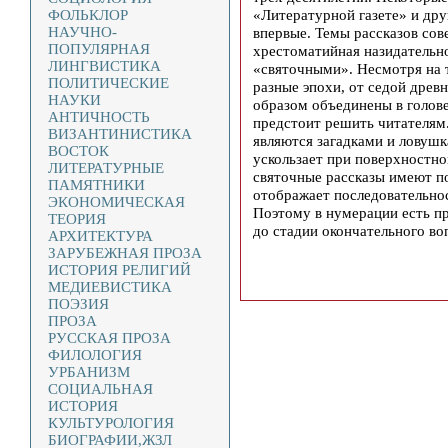
«Литературной газете» и дру
ФОЛЬКЛОР
НАУЧНО-
впервые. Темы рассказов сов
ПОПУЛЯРНАЯ
хрестоматийная назидательн
ЛИНГВИСТИКА
«святочными». Несмотря на т
ПОЛИТИЧЕСКИЕ
разные эпохи, от седой древ
НАУКИ
образом объединены в голове
АНТИЧНОСТЬ
предстоит решить читателям.
ВИЗАНТИНИСТИКА
являются загадками и ловуш
ВОСТОК
ускользает при поверхностном
ЛИТЕРАТУРНЫЕ
святочные рассказы имеют п
ПАМЯТНИКИ
отображает последовательнос
ЭКОНОМИЧЕСКАЯ
Поэтому в нумерации есть п
ТЕОРИЯ
до стадии окончательного во
АРХИТЕКТУРА
ЗАРУБЕЖНАЯ ПРОЗА
ИСТОРИЯ РЕЛИГИЙ
МЕДИЕВИСТИКА
ПОЭЗИЯ
ПРОЗА
РУССКАЯ ПРОЗА
ФИЛОЛОГИЯ
УРБАНИЗМ
СОЦИАЛЬНАЯ
ИСТОРИЯ
КУЛЬТУРОЛОГИЯ
БИОГРАФИИ,ЖЗЛ